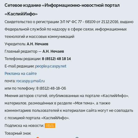
Сетевое издание «Информационно-новостной портал
«КаспийИнфо»
Свидетельство о регистрации ЭЛ № ФС 77 - 68109 от 21.12.2016, выдано
Федеральной службой по надзору в сфере связи, информационных
технологий и массовых коммуникаций
Учредитель:
А.Н. Нечаев
Главный редактор —
А.Н. Нечаев
Телефоны редакции:
8 (8512) 48 18 14
E-mail редакции:
people@caspy.net
Реклама на сайте
почта:
rocaspy@mail.ru
или по телефону: 8 (8512) 48-18-06
Мнения авторов статей, опубликованных на портале «КаспийИнфо»,
материалов, размещённых в разделе «Моя тема», а также
комментариев пользователей к материалам сайта могут не совпадать
с позицией портала «КаспийИнфо».
RSS
Подписка на новости:
Товарный знак