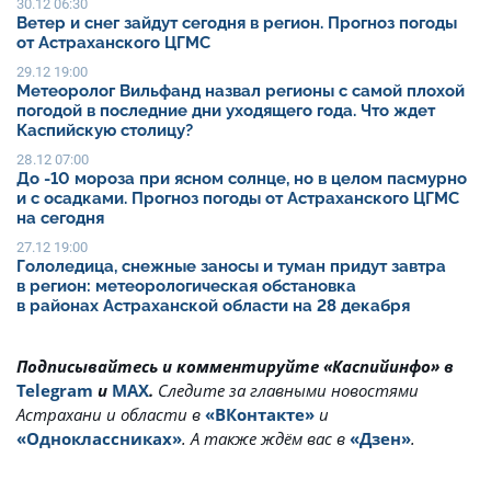
30.12 06:30
Ветер и снег зайдут сегодня в регион. Прогноз погоды
от Астраханского ЦГМС
29.12 19:00
Метеоролог Вильфанд назвал регионы с самой плохой
погодой в последние дни уходящего года. Что ждет
Каспийскую столицу?
28.12 07:00
До -10 мороза при ясном солнце, но в целом пасмурно
и с осадками. Прогноз погоды от Астраханского ЦГМС
на сегодня
27.12 19:00
Гололедица, снежные заносы и туман придут завтра
в регион: метеорологическая обстановка
в районах Астраханской области на 28 декабря
Подписывайтесь и комментируйте «Каспийинфо» в
Telegram
и
MAX
.
Cледите за главными новостями
Астрахани и области в
«ВКонтакте»
и
«Одноклассниках»
. А также ждём вас в
«Дзен»
.