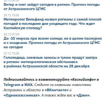
30.12 06:30
Ветер и снег зайдут сегодня в регион. Прогноз погоды
от Астраханского ЦГМС
29.12 19:00
Метеоролог Вильфанд назвал регионы с самой плохой
погодой в последние дни уходящего года. Что ждет
Каспийскую столицу?
28.12 07:00
До -10 мороза при ясном солнце, но в целом пасмурно
и с осадками. Прогноз погоды от Астраханского ЦГМС
на сегодня
27.12 19:00
Гололедица, снежные заносы и туман придут завтра
в регион: метеорологическая обстановка
в районах Астраханской области на 28 декабря
Подписывайтесь и комментируйте «Каспийинфо» в
Telegram
и
MAX
.
Cледите за главными новостями
Астрахани и области в
«ВКонтакте»
и
«Одноклассниках»
. А также ждём вас в
«Дзен»
.