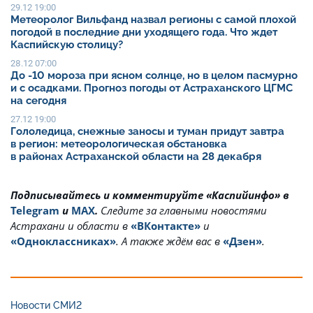
29.12 19:00
Метеоролог Вильфанд назвал регионы с самой плохой
погодой в последние дни уходящего года. Что ждет
Каспийскую столицу?
28.12 07:00
До -10 мороза при ясном солнце, но в целом пасмурно
и с осадками. Прогноз погоды от Астраханского ЦГМС
на сегодня
27.12 19:00
Гололедица, снежные заносы и туман придут завтра
в регион: метеорологическая обстановка
в районах Астраханской области на 28 декабря
Подписывайтесь и комментируйте «Каспийинфо» в
Telegram
и
MAX
.
Cледите за главными новостями
Астрахани и области в
«ВКонтакте»
и
«Одноклассниках»
. А также ждём вас в
«Дзен»
.
Новости СМИ2