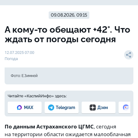
09.08.2026, 09:15
А кому-то обещают +42°. Что
ждать от погоды сегодня
12.07.2025 07:00
Погода
Фото: Е.Зимней
Читайте «КаспийИнфо» здесь:
MAX
Telegram
Дзен
Но
По данным Астраханского ЦГМС
, сегодня
на территории области ожидается малооблачная