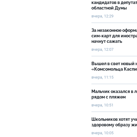
кандидатов в депута
областной Думы
вчера, 12:29
За незаконное оформ
сим-карт для иностр
начнут сажать
вчера, 12:07
Вышел в свет новый 
«Комсомольца Касп
вчера, 11:15
Мальчик оказался в 
рядом с пляжем
вчера, 10:51
Школьников хотят уч
здоровому образу ж
вчера, 10:05