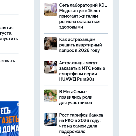
Сеть лабораторий KDL
Медскан уже 15 лет
помогает жителям
региона оставаться
здоровыми
занятия
густа,
опустить
Как астраханцам
решить квартирный
вопрос в 2026 году
ьзовать
Астраханцы могут
заказать в МТС новые
смартфоны серии
HUAWEI Pura90s
В МегаСемье
появились роли
для участников
Рост тарифов банков
на РКО в 2026 году:
что на самом деле
подорожало