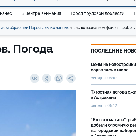
изнес
В центре внимания
Город трудовой доблести
икой обработки Персональных данных
и с использованием файлов cookie, у
в. Погода
ПОСЛЕДНИЕ НОВ
Цены на новостройк
сорвались в июле
сегодня, 08:02
Тягостная погода ож
в Астрахани
сегодня, 06:12
"Вот это махина": ры
добыли огромную р
на городской набер