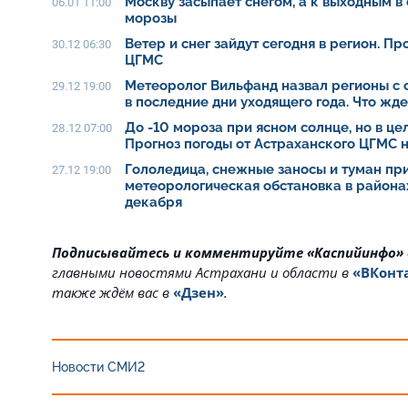
Москву засыпает снегом, а к выходным в
06.01 11:00
морозы
Ветер и снег зайдут сегодня в регион. П
30.12 06:30
ЦГМС
Метеоролог Вильфанд назвал регионы с 
29.12 19:00
в последние дни уходящего года. Что жд
До -10 мороза при ясном солнце, но в це
28.12 07:00
Прогноз погоды от Астраханского ЦГМС н
Гололедица, снежные заносы и туман при
27.12 19:00
метеорологическая обстановка в района
декабря
Подписывайтесь и комментируйте «Каспийинфо»
главными новостями Астрахани и области в
«ВКонт
также ждём вас в
«Дзен»
.
Новости СМИ2