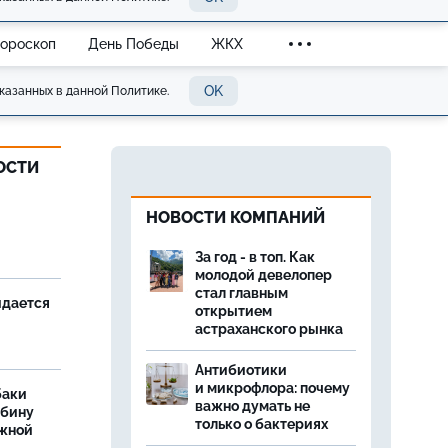
Гороскоп
День Победы
ЖКХ
OK
казанных в данной Политике.
ОСТИ
и
НОВОСТИ КОМПАНИЙ
За год - в топ. Как
молодой девелопер
стал главным
идается
открытием
астраханского рынка
Антибиотики
и микрофлора: почему
баки
важно думать не
ыбину
только о бактериях
ежной