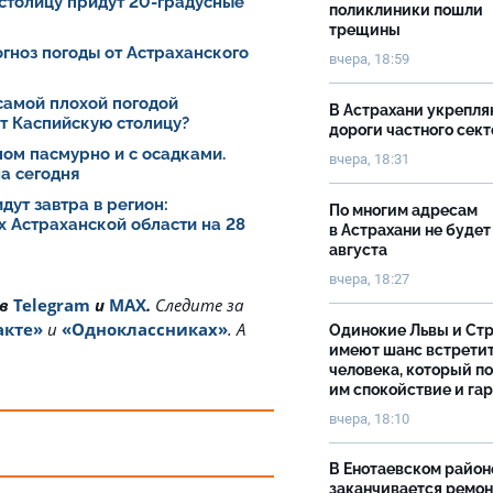
 столицу придут 20-градусные
поликлиники пошли
трещины
рогноз погоды от Астраханского
вчера, 18:59
самой плохой погодой
В Астрахани укрепл
ет Каспийскую столицу?
дороги частного сек
лом пасмурно и с осадками.
вчера, 18:31
а сегодня
дут завтра в регион:
По многим адресам
х Астраханской области на 28
в Астрахани не будет
августа
вчера, 18:27
 в
Telegram
и
MAX
.
Cледите за
акте»
и
«Одноклассниках»
. А
Одинокие Львы и Ст
имеют шанс встрети
человека, который п
им спокойствие и га
вчера, 18:10
В Енотаевском район
заканчивается ремон