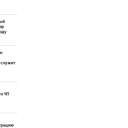
ный
ер
году
ан
 служит
го ЧП
страцию