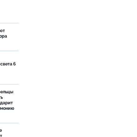
яют
тора
 света 6
рельцы
ть
одарит
рмонию
е
т