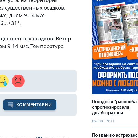
ез существенных осадков.
/с; днем 9-14 м/с.
...+31°.
ущественных осадков. Ветер
ем 9-14 м/с. Температура
Погодный "расколба
КОММЕНТАРИИ
спрогнозировали
для Астрахани
вчера, 19:11
По зданию астрахан