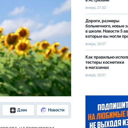
в Астрахани
вчера, 21:02
Дороги, размеры
больничного, новые 
в школе. Новости 5 ав
которые вы могли пр
вчера, 20:37
Как правильно испол
тестеры косметики
в магазинах
вчера, 20:01
Дзен
Новости
 августа, на территории