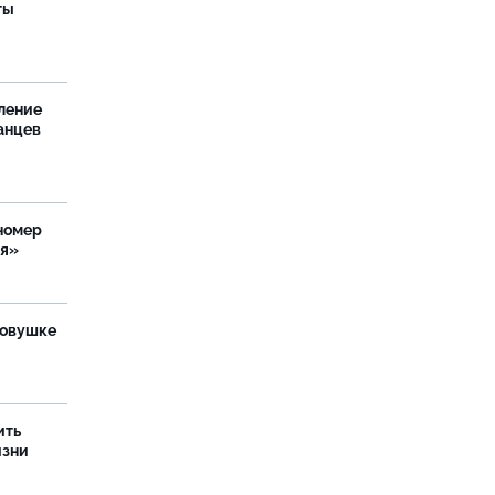
ты
ление
анцев
номер
ия»
ловушке
ить
изни