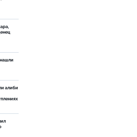
ара,
денец
 нашли
ли алиби
уплениях
нил
о