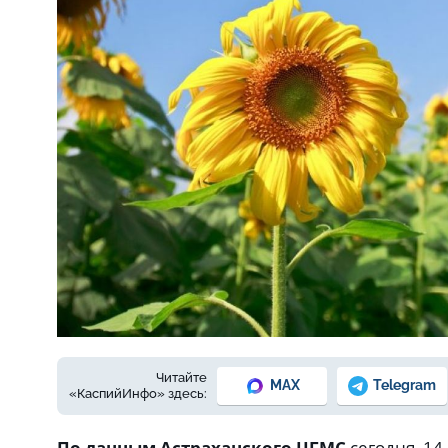
Фото © freepik.com
Читайте
MAX
Telegram
«КаспийИнфо» здесь:
По данным Астраханского ЦГМС
сегодня, 14