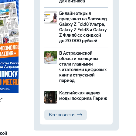
для бизнеса
Билайн открыл
предзаказ на Samsung
Galaxy Z Fold8 Ультра,
Galaxy Z Fold8 и Galaxy
Z Флип8 со скидкой
до 20 000 рублей
В Астраханской
области женщины
стали главными
читателями цифровых
книг в отпускной
период
Каспийская неделя
моды покорила Париж
с"
Все новости
ской