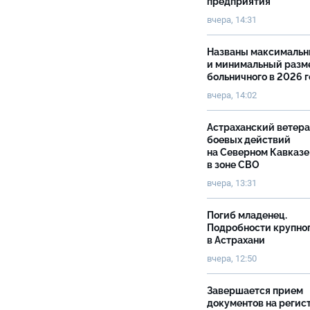
предприятия
вчера, 14:31
Названы максималь
и минимальный разм
больничного в 2026 
вчера, 14:02
Астраханский ветер
боевых действий
на Северном Кавказе
в зоне СВО
вчера, 13:31
Погиб младенец.
Подробности крупно
в Астрахани
вчера, 12:50
Завершается прием
документов на реги