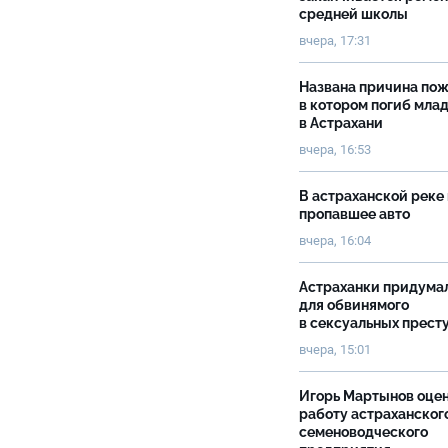
средней школы
вчера, 17:31
Названа причина пож
в котором погиб мла
в Астрахани
вчера, 16:53
В астраханской реке
пропавшее авто
вчера, 16:04
Астраханки придума
для обвинямого
в сексуальных прест
вчера, 15:01
Игорь Мартынов оце
работу астраханског
семеноводческого