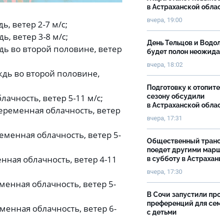
в Астраханской обла
вчера, 19:00
ь, ветер 2-7 м/с;
ь, ветер 3-8 м/с;
День Тельцов и Водо
дь во второй половине, ветер
будет полон неожид
вчера, 18:02
ждь во второй половине,
Подготовку к отопит
сезону обсудили
лачность, ветер 5-11 м/с;
в Астраханской обла
переменная облачность, ветер
вчера, 17:31
еменная облачность, ветер 5-
Общественный тран
поедет другими мар
нная облачность, ветер 4-11
в субботу в Астрахан
вчера, 17:30
менная облачность, ветер 5-
В Сочи запустили пр
преференций для се
менная облачность, ветер 6-
с детьми