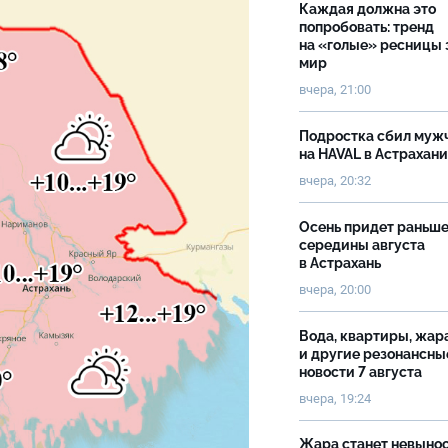
Каждая должна это
попробовать: тренд
на «голые» ресницы 
мир
вчера, 21:00
Подростка сбил муж
на HAVAL в Астрахан
вчера, 20:32
Осень придет раньш
середины августа
в Астрахань
вчера, 20:00
Вода, квартиры, жар
и другие резонансны
новости 7 августа
вчера, 19:24
Жара станет невыно