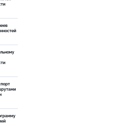
сти
леев
анностей
ельному
сти
спорт
шрутами
и
ограмму
мей