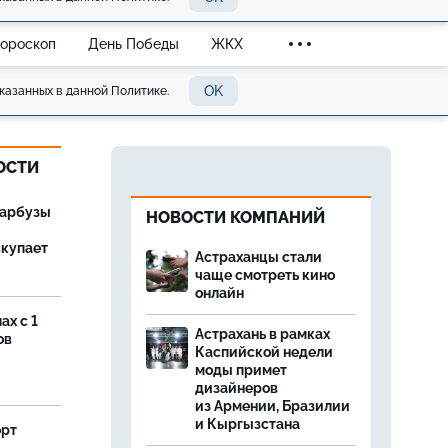
Гороскоп
День Победы
ЖКХ
OK
казанных в данной Политике.
ОСТИ
 арбузы
НОВОСТИ КОМПАНИЙ
скупает
Астраханцы стали
чаще смотреть кино
онлайн
ах с 1
Астрахань в рамках
ов
Каспийской недели
моды примет
дизайнеров
из Армении, Бразилии
и Кыргызстана
орт