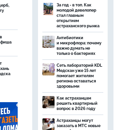
За год - в топ. Как
ерб,
молодой девелопер
ту
стал главным
открытием
астраханского рынка
в
Антибиотики
 афиша
и микрофлора: почему
важно думать не
только о бактериях
т
Сеть лабораторий KDL
ахань
Медскан уже 15 лет
одска
помогает жителям
региона оставаться
здоровыми
Как астраханцам
решить квартирный
вопрос в 2026 году
Астраханцы могут
заказать в МТС новые