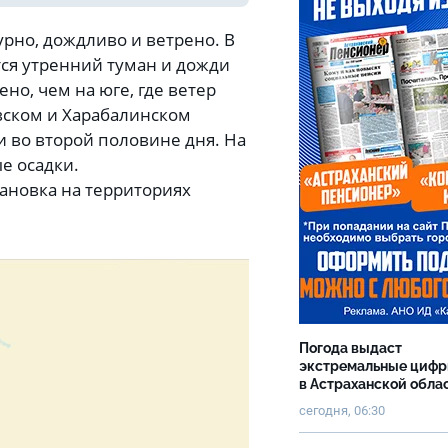
урно, дождливо и ветрено. В
ся утренний туман и дожди
но, чем на юге, где ветер
евском и Харабалинском
 во второй половине дня. На
е осадки.
тановка на территориях
Погода выдаст
экстремальные циф
в Астраханской обла
сегодня, 06:30