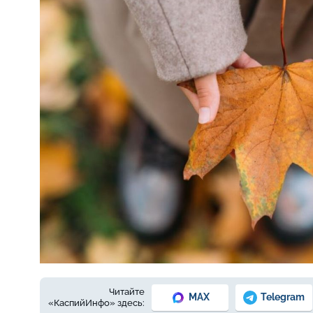
Фото © freepik.com
Читайте
MAX
Telegram
«КаспийИнфо» здесь: