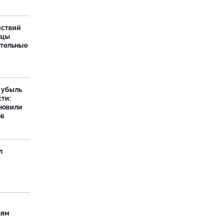
йствий
нцы
ительные
а убыль
ти:
новили
ов
л
у
лям