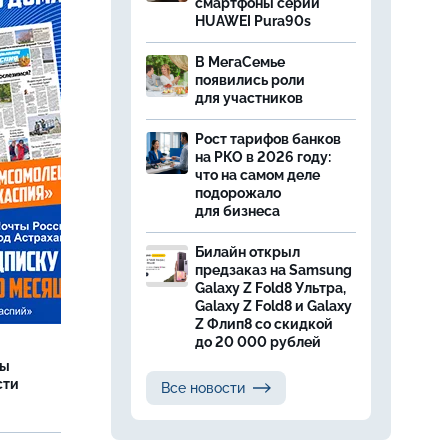
смартфоны серии
HUAWEI Pura90s
В МегаСемье
появились роли
для участников
Рост тарифов банков
на РКО в 2026 году:
что на самом деле
подорожало
для бизнеса
Билайн открыл
предзаказ на Samsung
Galaxy Z Fold8 Ультра,
Galaxy Z Fold8 и Galaxy
Z Флип8 со скидкой
до 20 000 рублей
ры
сти
Все новости