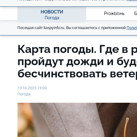
НОВОСТИ
ProжЫзнь
Б
Погода
Посещая сайт kaspyinfo.ru, Вы соглашаетесь с приложенной
Полит
Карта погоды. Где в 
пройдут дожди и буд
бесчинствовать вете
10.10.2025 19:00
Погода