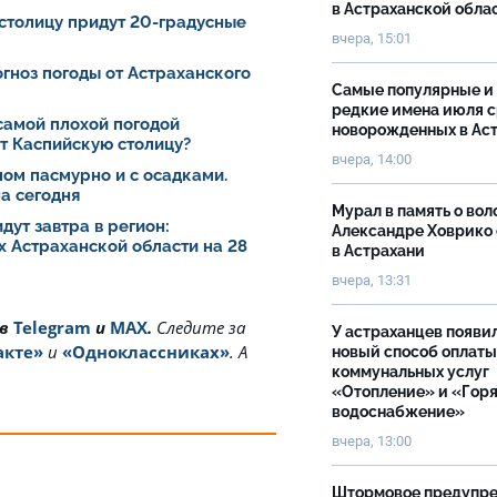
в Астраханской обла
 столицу придут 20-градусные
вчера, 15:01
рогноз погоды от Астраханского
Самые популярные и
редкие имена июля 
самой плохой погодой
новорожденных в Ас
ет Каспийскую столицу?
вчера, 14:00
лом пасмурно и с осадками.
а сегодня
Мурал в память о вол
дут завтра в регион:
Александре Ховрико
х Астраханской области на 28
в Астрахани
вчера, 13:31
 в
Telegram
и
MAX
.
Cледите за
У астраханцев появи
акте»
и
«Одноклассниках»
. А
новый способ оплаты
коммунальных услуг
«Отопление» и «Гор
водоснабжение»
вчера, 13:00
Штормовое предупр