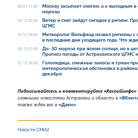
Москву засыпает снегом, а к выходным в
06.01 11:00
морозы
Ветер и снег зайдут сегодня в регион. П
30.12 06:30
ЦГМС
Метеоролог Вильфанд назвал регионы с 
29.12 19:00
в последние дни уходящего года. Что жд
До -10 мороза при ясном солнце, но в це
28.12 07:00
Прогноз погоды от Астраханского ЦГМС н
Гололедица, снежные заносы и туман при
27.12 19:00
метеорологическая обстановка в района
декабря
Подписывайтесь и комментируйте «Каспийинфо»
главными новостями Астрахани и области в
«ВКонт
также ждём вас в
«Дзен»
.
Новости СМИ2