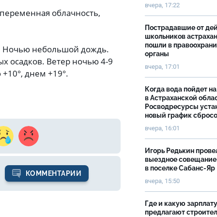
вчера, 17:22
 переменная облачность,
Пострадавшие от де
школьников астраха
пошли в правоохран
. Ночью небольшой дождь.
органы
х осадков. Ветер ночью 4-9
вчера, 17:01
 +10°, днем +19°.
Когда вода пойдет н
в Астраханской облас
Росводресурсы уста
новый график сброс
вчера, 16:01
Игорь Редькин прове
выездное совещание
в поселке Сабанс-Яр
КОММЕНТАРИИ
вчера, 15:50
Где и какую зарплат
предлагают строите