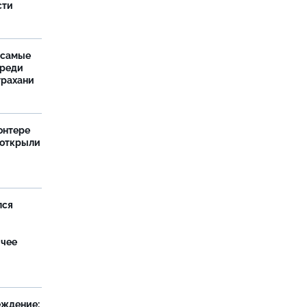
сти
 самые
среди
трахани
онтере
 открыли
лся
ячее
еждение: