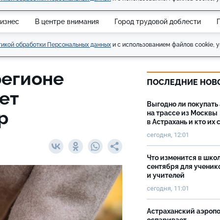
изнес
В центре внимания
Город трудовой доблести
икой обработки Персональных данных
и с использованием файлов cookie, у
регионе
ПОСЛЕДНИЕ НОВ
ет
Выгодно ли покупать
р
на трассе из Москвы
в Астрахань и кто их 
сегодня, 12:01
Что изменится в школ
сентября для ученик
и учителей
сегодня, 11:01
Астраханский аэроп