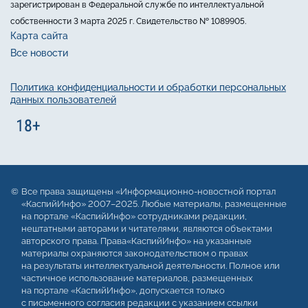
зарегистрирован в Федеральной службе по интеллектуальной
собственности 3 марта 2025 г. Свидетельство № 1089905.
Карта сайта
Все новости
Политика конфиденциальности и обработки персональных
данных пользователей
Все права защищены «Информационно-новостной портал
«КаспийИнфо» 2007–2025. Любые материалы, размещенные
на портале «КаспийИнфо» сотрудниками редакции,
нештатными авторами и читателями, являются объектами
авторского права. Права«КаспийИнфо» на указанные
материалы охраняются законодательством о правах
на результаты интеллектуальной деятельности. Полное или
частичное использование материалов, размещенных
на портале «КаспийИнфо», допускается только
с письменного согласия редакции с указанием ссылки