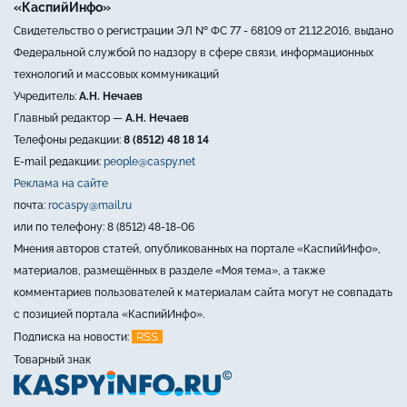
«КаспийИнфо»
Свидетельство о регистрации ЭЛ № ФС 77 - 68109 от 21.12.2016, выдано
Федеральной службой по надзору в сфере связи, информационных
технологий и массовых коммуникаций
Учредитель:
А.Н. Нечаев
Главный редактор —
А.Н. Нечаев
Телефоны редакции:
8 (8512) 48 18 14
E-mail редакции:
people@caspy.net
Реклама на сайте
почта:
rocaspy@mail.ru
или по телефону: 8 (8512) 48-18-06
Мнения авторов статей, опубликованных на портале «КаспийИнфо»,
материалов, размещённых в разделе «Моя тема», а также
комментариев пользователей к материалам сайта могут не совпадать
с позицией портала «КаспийИнфо».
RSS
Подписка на новости:
Товарный знак