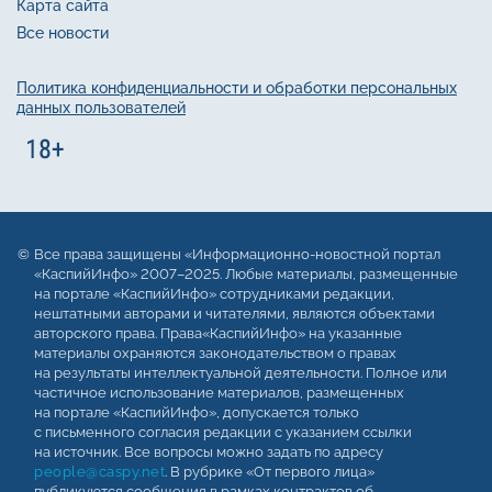
Карта сайта
Все новости
Политика конфиденциальности и обработки персональных
данных пользователей
Все права защищены «Информационно-новостной портал
«КаспийИнфо» 2007–2025. Любые материалы, размещенные
на портале «КаспийИнфо» сотрудниками редакции,
нештатными авторами и читателями, являются объектами
авторского права. Права«КаспийИнфо» на указанные
материалы охраняются законодательством о правах
на результаты интеллектуальной деятельности. Полное или
частичное использование материалов, размещенных
на портале «КаспийИнфо», допускается только
с письменного согласия редакции с указанием ссылки
на источник. Все вопросы можно задать по адресу
people@caspy.net
. В рубрике «От первого лица»
публикуются сообщения в рамках контрактов об