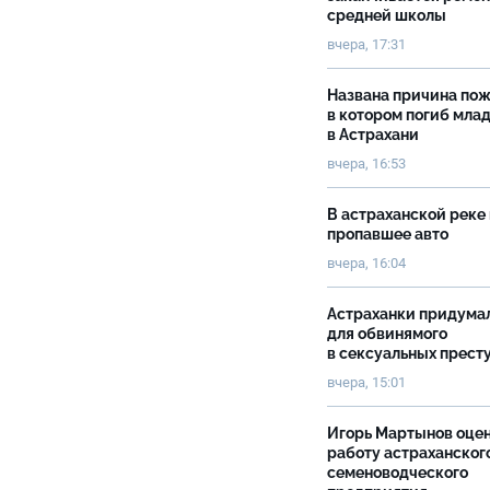
средней школы
вчера, 17:31
Названа причина пож
в котором погиб мла
в Астрахани
вчера, 16:53
В астраханской реке
пропавшее авто
вчера, 16:04
Астраханки придума
для обвинямого
в сексуальных прест
вчера, 15:01
Игорь Мартынов оце
работу астраханског
семеноводческого