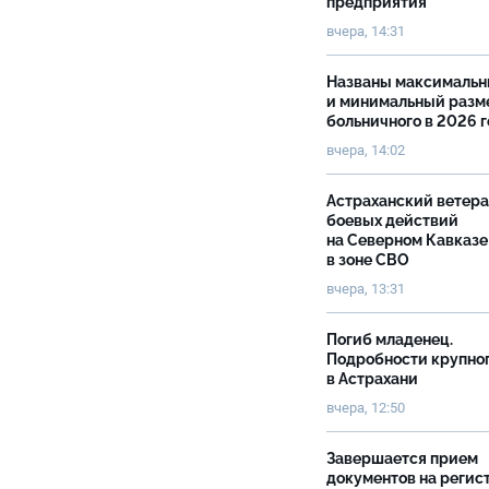
предприятия
вчера, 14:31
Названы максималь
и минимальный разм
больничного в 2026 
вчера, 14:02
Астраханский ветер
боевых действий
на Северном Кавказе
в зоне СВО
вчера, 13:31
Погиб младенец.
Подробности крупно
в Астрахани
вчера, 12:50
Завершается прием
документов на реги