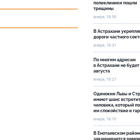
поликлиники пошли
трещины
вчера, 18:59
В Астрахани укрепл
дороги частного сек
вчера, 18:31
По многим адресам
в Астрахани не будет
августа
вчера, 18:27
Одинокие Львы и Ст
имеют шанс встрети
человека, который п
им спокойствие и га
вчера, 18:10
В Енотаевском район
заканчивается ремон