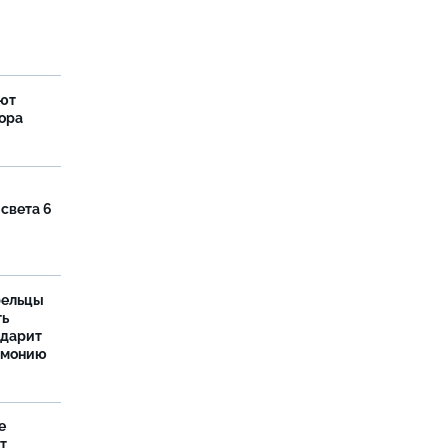
яют
тора
 света 6
рельцы
ть
одарит
рмонию
е
т