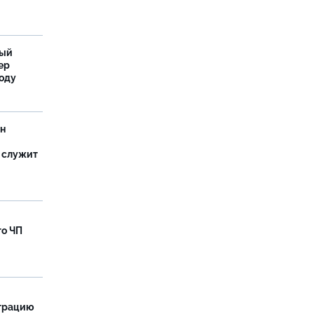
ный
ер
году
ан
 служит
го ЧП
страцию