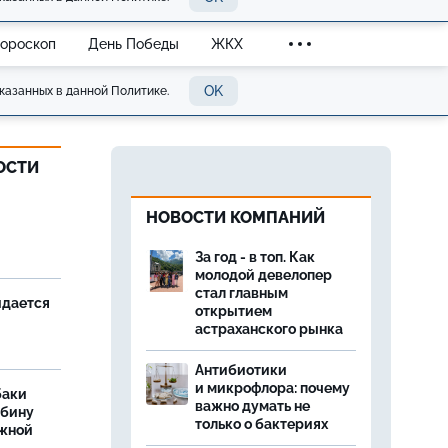
Гороскоп
День Победы
ЖКХ
OK
казанных в данной Политике.
ОСТИ
и
НОВОСТИ КОМПАНИЙ
За год - в топ. Как
молодой девелопер
стал главным
идается
открытием
астраханского рынка
Антибиотики
и микрофлора: почему
баки
важно думать не
ыбину
только о бактериях
ежной