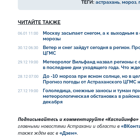
ТЕГИ:
астрахань
,
мороз
,
ЧИТАЙТЕ ТАКЖЕ
Москву засыпает снегом, а к выходным в
06.01 11:00
морозы
Ветер и снег зайдут сегодня в регион. П
30.12 06:30
ЦГМС
Метеоролог Вильфанд назвал регионы с 
29.12 19:00
в последние дни уходящего года. Что жд
До -10 мороза при ясном солнце, но в це
28.12 07:00
Прогноз погоды от Астраханского ЦГМС н
Гололедица, снежные заносы и туман при
27.12 19:00
метеорологическая обстановка в района
декабря
Подписывайтесь и комментируйте «Каспийинфо»
главными новостями Астрахани и области в
«ВКонт
также ждём вас в
«Дзен»
.