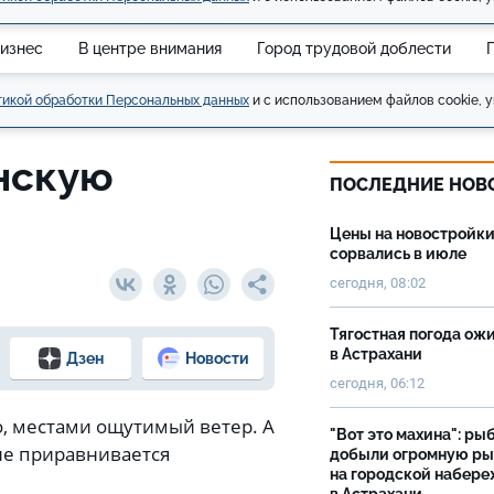
изнес
В центре внимания
Город трудовой доблести
икой обработки Персональных данных
и с использованием файлов cookie, у
анскую
ПОСЛЕДНИЕ НОВ
Цены на новостройк
сорвались в июле
сегодня, 08:02
Тягостная погода ож
в Астрахани
Дзен
Новости
сегодня, 06:12
о, местами ощутимый ветер. А
"Вот это махина": ры
не приравнивается
добыли огромную р
на городской набер