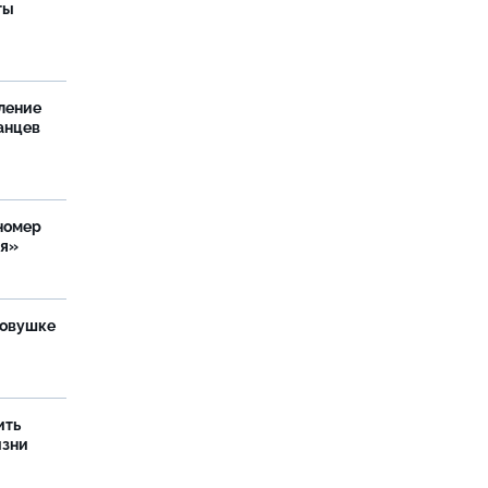
ты
ление
анцев
номер
ия»
ловушке
ить
изни