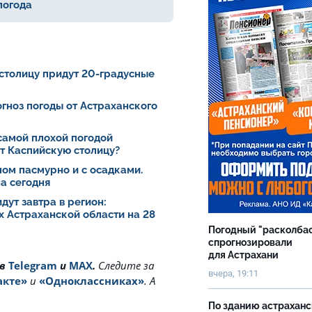
погода
 столицу придут 20-градусные
рогноз погоды от Астраханского
самой плохой погодой
ет Каспийскую столицу?
лом пасмурно и с осадками.
а сегодня
дут завтра в регион:
х Астраханской области на 28
Погодный "расколба
спрогнозировали
для Астрахани
 в
Telegram
и
MAX
.
Cледите за
вчера, 19:11
акте»
и
«Одноклассниках»
. А
По зданию астрахан