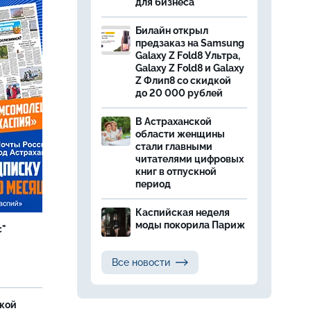
для бизнеса
Билайн открыл
предзаказ на Samsung
Galaxy Z Fold8 Ультра,
Galaxy Z Fold8 и Galaxy
Z Флип8 со скидкой
до 20 000 рублей
В Астраханской
области женщины
стали главными
читателями цифровых
книг в отпускной
период
Каспийская неделя
моды покорила Париж
с"
Все новости
ской