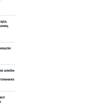
ара,
денец
 нашли
ли алиби
уплениях
нил
о