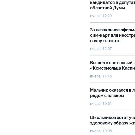
кандидатов в депута
областной Думы
вчера, 12:29
За незаконное оформ
сим-карт для иностр
начнут сажать
вчера, 12:07
Вышел в свет новый 
«Комсомольца Касп
вчера, 11:15
Мальчик оказался в 
рядом с пляжем
вчера, 10:51
Школьников хотят уч
здоровому образу ж
вчера, 10:05