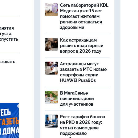
Сеть лабораторий KDL
Медскан уже 15 лет
помогает жителям
региона оставаться
здоровыми
занятия
густа,
опустить
Как астраханцам
решить квартирный
вопрос в 2026 году
ьзовать
Астраханцы могут
заказать в МТС новые
смартфоны серии
HUAWEI Pura90s
В МегаСемье
появились роли
для участников
Рост тарифов банков
на РКО в 2026 году:
что на самом деле
подорожало