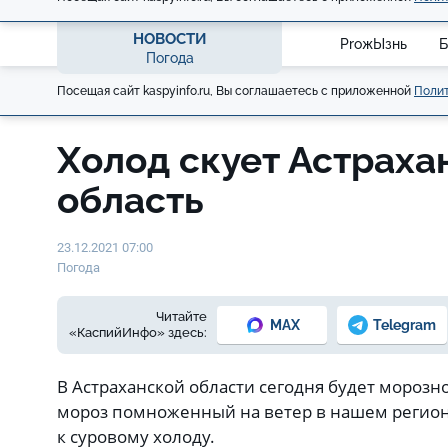
НОВОСТИ
ProжЫзнь
Б
Погода
Посещая сайт kaspyinfo.ru, Вы соглашаетесь с приложенной
Полит
Холод скует Астрах
область
23.12.2021 07:00
Погода
Читайте
MAX
Telegram
«КаспийИнфо» здесь:
В Астраханской области сегодня будет морозн
мороз помноженный на ветер в нашем регио
к суровому холоду.