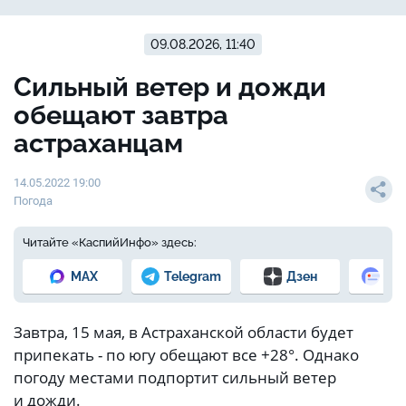
09.08.2026, 11:40
Сильный ветер и дожди
обещают завтра
астраханцам
14.05.2022 19:00
Погода
Читайте «КаспийИнфо» здесь:
MAX
Telegram
Дзен
Но
Завтра, 15 мая, в Астраханской области будет
припекать - по югу обещают все +28°. Однако
погоду местами подпортит сильный ветер
и дожди.