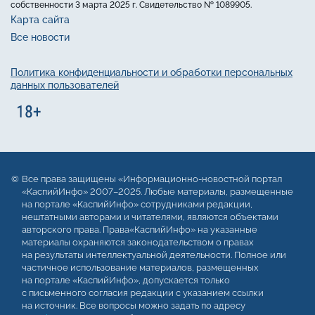
собственности 3 марта 2025 г. Свидетельство № 1089905.
Карта сайта
Все новости
Политика конфиденциальности и обработки персональных
данных пользователей
Все права защищены «Информационно-новостной портал
«КаспийИнфо» 2007–2025. Любые материалы, размещенные
на портале «КаспийИнфо» сотрудниками редакции,
нештатными авторами и читателями, являются объектами
авторского права. Права«КаспийИнфо» на указанные
материалы охраняются законодательством о правах
на результаты интеллектуальной деятельности. Полное или
частичное использование материалов, размещенных
на портале «КаспийИнфо», допускается только
с письменного согласия редакции с указанием ссылки
на источник. Все вопросы можно задать по адресу