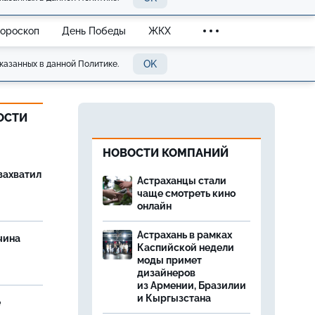
Гороскоп
День Победы
ЖКХ
OK
казанных в данной Политике.
ОСТИ
НОВОСТИ КОМПАНИЙ
захватил
Астраханцы стали
чаще смотреть кино
онлайн
Астрахань в рамках
чина
Каспийской недели
и
моды примет
дизайнеров
из Армении, Бразилии
и Кыргызстана
е