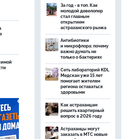
За год - в топ. Как
молодой девелопер
стал главным
открытием
астраханского рынка
а
е
Антибиотики
и микрофлора: почему
важно думать не
только о бактериях
симой
сти
Сеть лабораторий KDL
Медскан уже 15 лет
помогает жителям
региона оставаться
здоровыми
Как астраханцам
решить квартирный
вопрос в 2026 году
Астраханцы могут
заказать в МТС новые