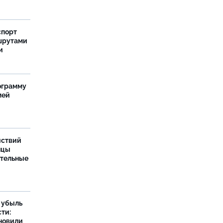
спорт
шрутами
и
ограмму
мей
йствий
нцы
ительные
а убыль
ти:
новили