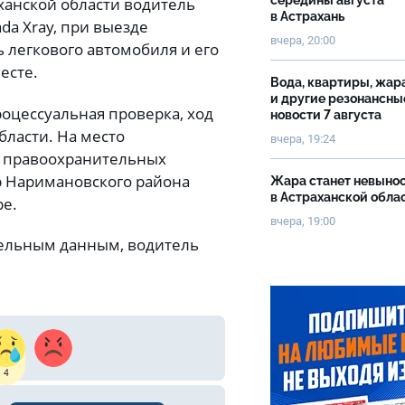
середины августа
аханской области водитель
в Астрахань
da Xray, при выезде
вчера, 20:00
ь легкового автомобиля и его
есте.
Вода, квартиры, жар
и другие резонансны
цессуальная проверка, ход
новости 7 августа
бласти. На место
вчера, 19:24
и правоохранительных
р Наримановского района
Жара станет невыно
в Астраханской обла
ре.
вчера, 19:00
ительным данным, водитель
4