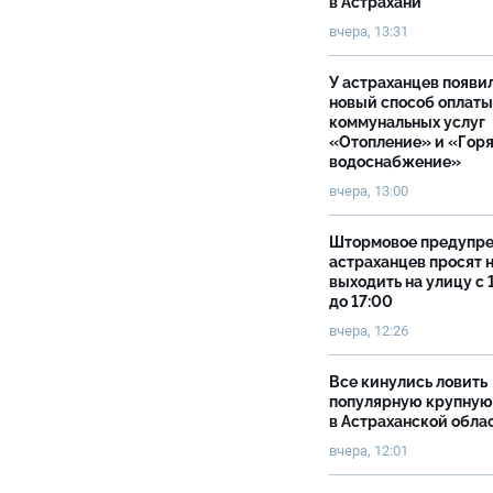
в Астрахани
вчера, 13:31
У астраханцев появи
новый способ оплаты
коммунальных услуг
«Отопление» и «Гор
водоснабжение»
вчера, 13:00
Штормовое предупр
астраханцев просят 
выходить на улицу с 
до 17:00
вчера, 12:26
Все кинулись ловить
популярную крупную
в Астраханской обла
вчера, 12:01