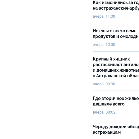
Как изменились за г
на астраханские ар
вчера, 11:00
Не ешьте всего семь
продуктов и омолоди
вчера, 10:00
Крупный хищник
растаскивает антило
и домашних животны
в Астраханской обла
вчера, 09:00
Где вторичное жилье
дешевле всего
вчера, 08:02
Череду дождей обе
астраханцам