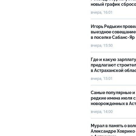
новый график сброс
вчера, 16:01
Игорь Редькин прове
выездное совещание
в поселке Сабанс-Яр
вчера, 15:50
Где и какую зарплат
предлагают строите
в Астраханской обла
вчера, 15:01
Самые популярные и
редкие имена июля 
новорожденных в Ас
вчера, 14:00
Мурал в память о вол
Александре Ховрико