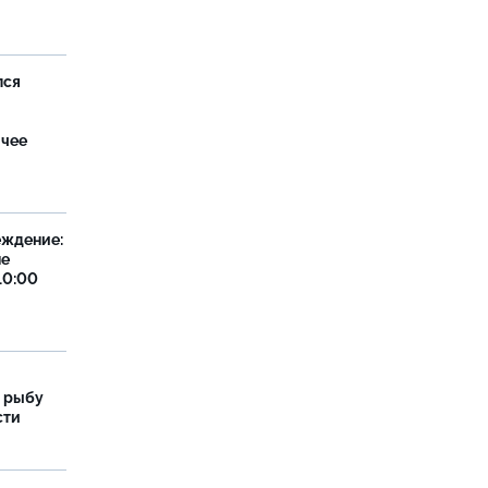
лся
ячее
еждение:
не
10:00
 рыбу
сти