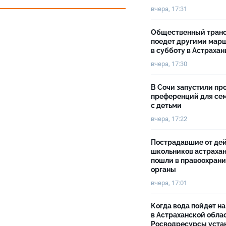
вчера, 17:31
Общественный тран
поедет другими мар
в субботу в Астрахан
вчера, 17:30
В Сочи запустили пр
преференций для се
с детьми
вчера, 17:22
Пострадавшие от де
школьников астраха
пошли в правоохран
органы
вчера, 17:01
Когда вода пойдет н
в Астраханской облас
Росводресурсы уста