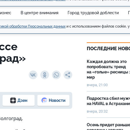
изнес
В центре внимания
Город трудовой доблести
икой обработки Персональных данных
и с использованием файлов cookie, у
ссе
ПОСЛЕДНИЕ НОВ
град»
Каждая должна это
попробовать: тренд
на «голые» ресницы 
мир
вчера, 21:00
Подростка сбил муж
Дзен
Новости
на HAVAL в Астрахан
вчера, 20:32
Волгоград.
Осень придет раньш