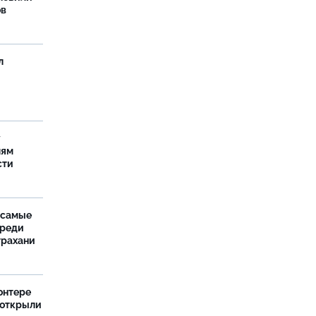
ов
л
у
лям
сти
 самые
среди
трахани
онтере
 открыли