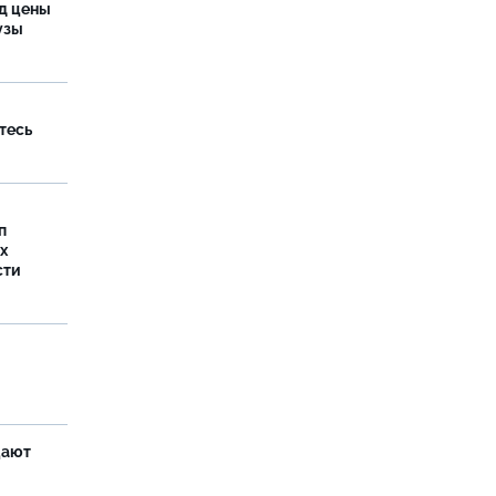
од цены
бузы
тесь
п
х
сти
щают