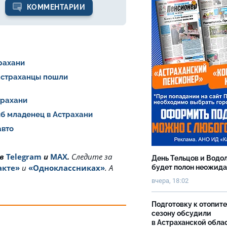
КОММЕНТАРИИ
трахани
астраханцы пошли
трахани
иб младенец в Астрахани
авто
 в
Telegram
и
MAX
.
Cледите за
День Тельцов и Водо
акте»
и
«Одноклассниках»
. А
будет полон неожид
вчера, 18:02
Подготовку к отопит
сезону обсудили
в Астраханской обла