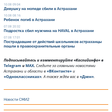
10.08 09:04
Девушку на мопеде сбили в Астрахани
10.08 08:16
Ребенок погиб в Астрахани
07.08 20:32
Подростка сбил мужчина на HAVAL в Астрахани
07.08 17:01
Пострадавшие от действий школьников астраханцы
пошли в правоохранительные органы
Подписывайтесь и комментируйте «Каспийинфо» в
Telegram
и
MAX
.
Cледите за главными новостями
Астрахани и области в
«ВКонтакте»
и
«Одноклассниках»
. А также ждём вас в
«Дзен»
.
Новости СМИ2