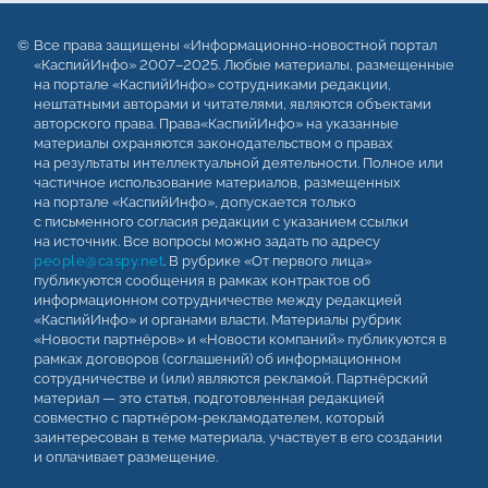
Все права защищены «Информационно-новостной портал
«КаспийИнфо» 2007–2025. Любые материалы, размещенные
на портале «КаспийИнфо» сотрудниками редакции,
нештатными авторами и читателями, являются объектами
авторского права. Права«КаспийИнфо» на указанные
материалы охраняются законодательством о правах
на результаты интеллектуальной деятельности. Полное или
частичное использование материалов, размещенных
на портале «КаспийИнфо», допускается только
с письменного согласия редакции с указанием ссылки
на источник. Все вопросы можно задать по адресу
people@caspy.net
. В рубрике «От первого лица»
публикуются сообщения в рамках контрактов об
информационном сотрудничестве между редакцией
«КаспийИнфо» и органами власти. Материалы рубрик
«Новости партнёров» и «Новости компаний» публикуются в
рамках договоров (соглашений) об информационном
сотрудничестве и (или) являются рекламой. Партнёрский
материал — это статья, подготовленная редакцией
совместно с партнёром-рекламодателем, который
заинтересован в теме материала, участвует в его создании
и оплачивает размещение.