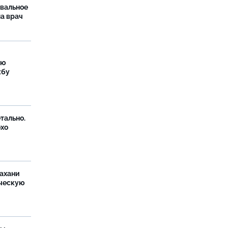
рвальное
ла врач
ую
жбу
тально.
охо
ахани
ческую