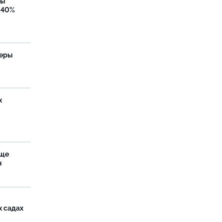
бы
 40%
теры
х
аще
н
х садах