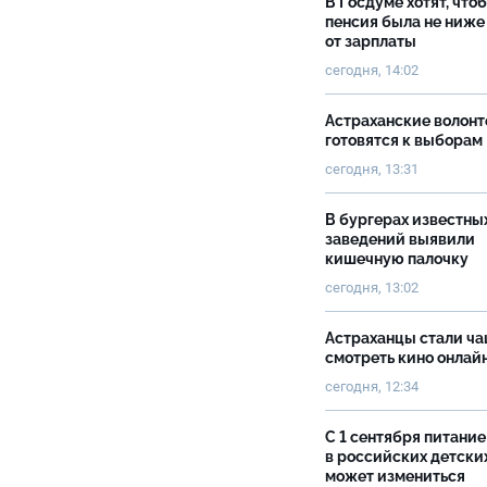
В Госдуме хотят, что
пенсия была не ниже
от зарплаты
сегодня, 14:02
Астраханские волон
готовятся к выборам
сегодня, 13:31
В бургерах известны
заведений выявили
кишечную палочку
сегодня, 13:02
Астраханцы стали ч
смотреть кино онлай
сегодня, 12:34
С 1 сентября питание
в российских детски
может измениться