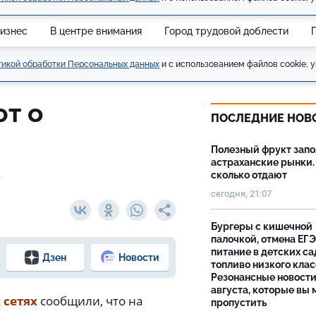
изнес
В центре внимания
Город трудовой доблести
икой обработки Персональных данных
и с использованием файлов cookie, у
т о
ПОСЛЕДНИЕ НОВ
Полезный фрукт зап
а
астраханские рынки.
сколько отдают
сегодня, 21:07
Бургеры с кишечной
палочкой, отмена ЕГЭ
питание в детских са
Дзен
Новости
топливо низкого клас
Резонансные новости
августа, которые вы 
 сетях
сообщили, что на
пропустить