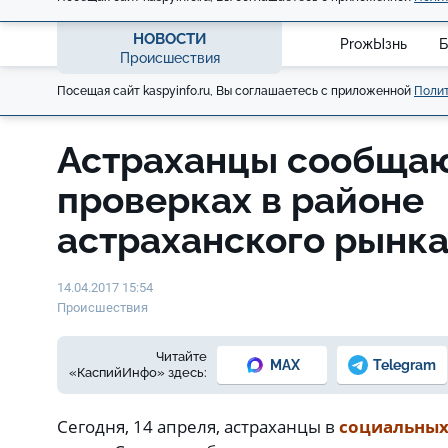
НОВОСТИ
ProжЫзнь
Б
Происшествия
Посещая сайт kaspyinfo.ru, Вы соглашаетесь с приложенной
Полит
Астраханцы сообщаю
проверках в районе
астраханского рынк
14.04.2017 15:54
Происшествия
Читайте
MAX
Telegram
«КаспийИнфо» здесь:
Сегодня, 14 апреля, астраханцы в
социальных