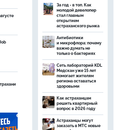
За год - в топ. Как
молодой девелопер
стал главным
августе
открытием
астраханского рынка
Антибиотики
Job
и микрофлора: почему
важно думать не
только о бактериях
Сеть лабораторий KDL
Медскан уже 15 лет
помогает жителям
региона оставаться
страхани
здоровыми
Как астраханцам
решить квартирный
вопрос в 2026 году
Астраханцы могут
заказать в МТС новые