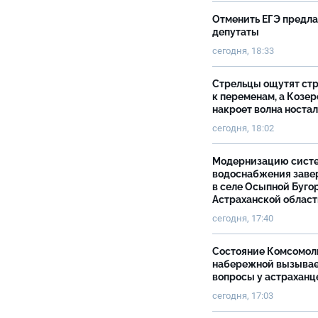
Отменить ЕГЭ предл
депутаты
сегодня, 18:33
Стрельцы ощутят ст
к переменам, а Козер
накроет волна носта
сегодня, 18:02
Модернизацию сист
водоснабжения зав
в селе Осыпной Буго
Астраханской облас
сегодня, 17:40
Состояние Комсомол
набережной вызыва
вопросы у астраханц
сегодня, 17:03