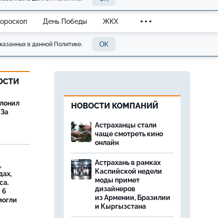
Гороскоп
День Победы
ЖКХ
OK
казанных в данной Политике.
ОСТИ
олонил
НОВОСТИ КОМПАНИЙ
 За
Астраханцы стали
чаще смотреть кино
онлайн
Астрахань в рамках
,
Каспийской недели
дах,
моды примет
са.
дизайнеров
 6
из Армении, Бразилии
могли
и Кыргызстана