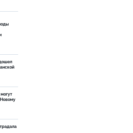
моды
и
дошел
ханской
 могут
 Новому
страдала