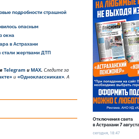
Новые подробности страшной
новилось опасным
из окна
ара в Астрахани
в стали жертвами ДТП
 в
Telegram
и
MAX
.
Cледите за
акте»
и
«Одноклассниках»
. А
Отключения света
в Астрахани 7 август
сегодня, 18:47