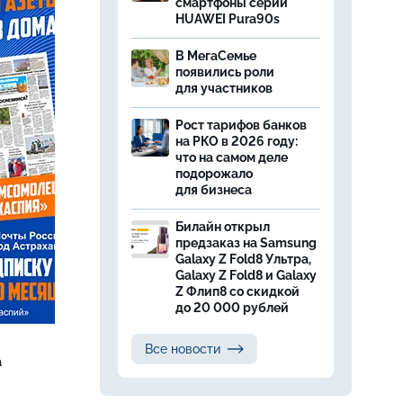
смартфоны серии
HUAWEI Pura90s
В МегаСемье
появились роли
для участников
Рост тарифов банков
на РКО в 2026 году:
что на самом деле
подорожало
для бизнеса
Билайн открыл
предзаказ на Samsung
Galaxy Z Fold8 Ультра,
Galaxy Z Fold8 и Galaxy
Z Флип8 со скидкой
до 20 000 рублей
Все новости
а