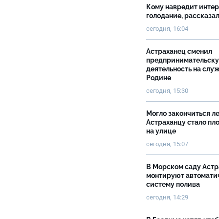
Кому навредит инте
голодание, рассказа
сегодня, 16:04
Астраханец сменил
предпринимательск
деятельность на слу
Родине
сегодня, 15:30
Могло закончиться ле
Астраханцу стало пл
на улице
сегодня, 15:07
В Морском саду Астр
монтируют автомати
систему полива
сегодня, 14:29