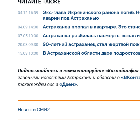
ЧИТАЙТЕ ТАКЖЕ
Экс-глава Икрянинского района погиб. 
04.12 16:39
аварии под Астраханью
Астраханец пропал в квартире. Это ста
04.09 14:00
Астраханка разбилась насмерть, выпав 
07.05 10:00
90-летний астраханец стал жертвой пож
20.03 09:30
В Астраханской области двое подростко
15.03 10:00
Подписывайтесь и комментируйте «Каспийинфо»
главными новостями Астрахани и области в
«ВКонт
также ждём вас в
«Дзен»
.
Новости СМИ2