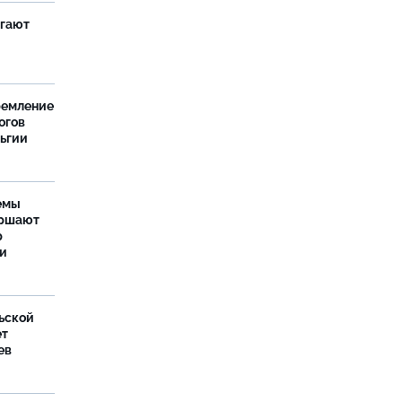
агают
ремление
огов
льгии
емы
ершают
р
ти
ьской
ет
ев