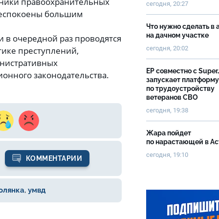
дники правоохранительных
сегодня, 20:27
беспокоены большим
Что нужно сделать в 
на дачном участке
и в очередной раз проводятся
сегодня, 20:02
ике преступлений,
инистративных
ЕР совместно с Super
ионного законодательства.
запускает платформу
по трудоустройству
ветеранов СВО
сегодня, 19:38
Жара пойдет
по нарастающей в А
сегодня, 19:10
КОММЕНТАРИИ
олянка
,
умвд