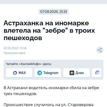
07.08.2026, 21:19
Астраханка на иномарке
влетела на "зебре" в троих
пешеходов
02.02.2022 12:36
Происшествия
Читайте «КаспийИнфо» здесь:
MAX
Telegram
Дзен
Но
В Астрахани водитель иномарки сбила на зебре
трех пешеходов.
Происшествие случилось на ул. Староверова