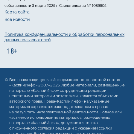
собственности 3 марта 2025 г. Свидетельство № 1089905.
Карта сайта
Все новости
Политика конфиденциальности и обработки персональных
данных пользователей
Все права защищены «Информационно-новостной портал
«КаспийИнфо» 2007–2025. Любые материалы, размещенные
на портале «КаспийИнфо» сотрудниками редакции,
нештатными авторами и читателями, являются объектами
авторского права. Права«КаспийИнфо» на указанные
материалы охраняются законодательством о правах
на результаты интеллектуальной деятельности. Полное или
частичное использование материалов, размещенных
на портале «КаспийИнфо», допускается только
с письменного согласия редакции с указанием ссылки
на источник. Все вопросы можно задать по адресу