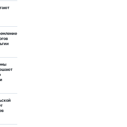
агают
ремление
огов
льгии
емы
ершают
р
ти
ьской
ет
ев