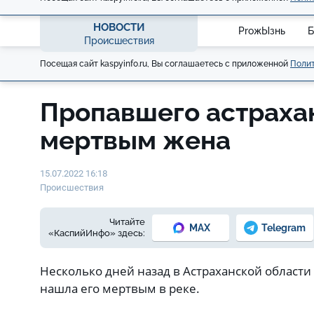
НОВОСТИ
ProжЫзнь
Б
Происшествия
Посещая сайт kaspyinfo.ru, Вы соглашаетесь с приложенной
Полит
Пропавшего астраха
мертвым жена
15.07.2022 16:18
Происшествия
Читайте
MAX
Telegram
«КаспийИнфо» здесь:
Несколько дней назад в Астраханской област
нашла его мертвым в реке.