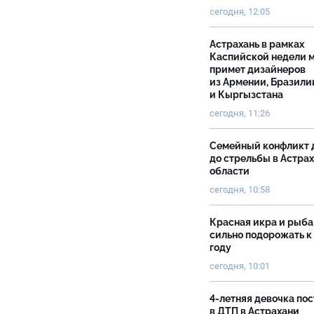
сегодня, 12:05
Астрахань в рамках
Каспийской недели 
примет дизайнеров
из Армении, Бразили
и Кыргызстана
сегодня, 11:26
Семейный конфликт 
до стрельбы в Астра
области
сегодня, 10:58
Красная икра и рыба
сильно подорожать к
году
сегодня, 10:01
4-летняя девочка по
в ДТП в Астрахани