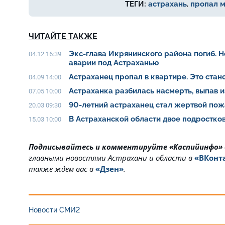
ТЕГИ:
астрахань
,
пропал 
ЧИТАЙТЕ ТАКЖЕ
Экс-глава Икрянинского района погиб. 
04.12 16:39
аварии под Астраханью
Астраханец пропал в квартире. Это ста
04.09 14:00
Астраханка разбилась насмерть, выпав 
07.05 10:00
90-летний астраханец стал жертвой пож
20.03 09:30
В Астраханской области двое подростко
15.03 10:00
Подписывайтесь и комментируйте «Каспийинфо»
главными новостями Астрахани и области в
«ВКонт
также ждём вас в
«Дзен»
.
Новости СМИ2