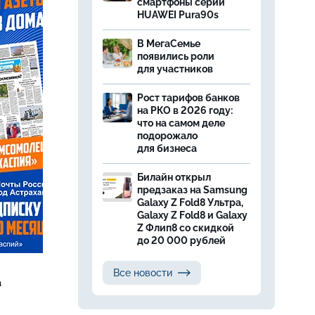
смартфоны серии
HUAWEI Pura90s
В МегаСемье
появились роли
для участников
Рост тарифов банков
на РКО в 2026 году:
что на самом деле
подорожало
для бизнеса
Билайн открыл
предзаказ на Samsung
Galaxy Z Fold8 Ультра,
Galaxy Z Fold8 и Galaxy
Z Флип8 со скидкой
до 20 000 рублей
Все новости
а