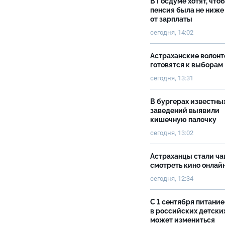
В Госдуме хотят, что
пенсия была не ниже
от зарплаты
сегодня, 14:02
Астраханские волон
готовятся к выборам
сегодня, 13:31
В бургерах известны
заведений выявили
кишечную палочку
сегодня, 13:02
Астраханцы стали ч
смотреть кино онлай
сегодня, 12:34
С 1 сентября питание
в российских детски
может измениться