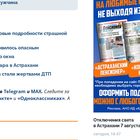
мужчина
Новые подробности страшной
новилось опасным
из окна
ара в Астрахани
в стали жертвами ДТП
 в
Telegram
и
MAX
.
Cледите за
акте»
и
«Одноклассниках»
. А
Отключения света
в Астрахани 7 август
сегодня, 18:47