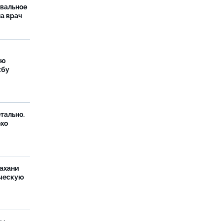
рвальное
ла врач
ую
жбу
тально.
охо
ахани
ческую