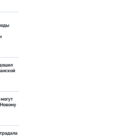
моды
и
дошел
ханской
 могут
 Новому
страдала