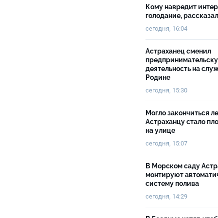
Кому навредит инте
голодание, рассказа
сегодня, 16:04
Астраханец сменил
предпринимательск
деятельность на слу
Родине
сегодня, 15:30
Могло закончиться ле
Астраханцу стало пл
на улице
сегодня, 15:07
В Морском саду Астр
монтируют автомати
систему полива
сегодня, 14:29