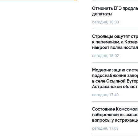
Отменить ЕГЭ предл
депутаты
сегодня, 18:33
Стрельцы ощутят ст
к переменам, а Козер
накроет волна носта
сегодня, 18:02
Модернизацию сист
водоснабжения зав
в селе Осыпной Буго
Астраханской облас
сегодня, 17:40
Состояние Комсомол
набережной вызыва
вопросы у астраханц
сегодня, 17:03