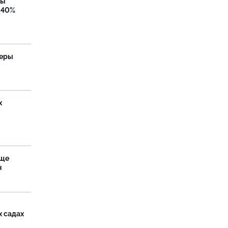
бы
 40%
теры
х
аще
н
х садах