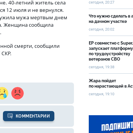
е. 40-летний житель села
сегодня, 20:27
ся 12 июля и не вернулся.
Что нужно сделать в 
аружила мужа мертвым днем
на дачном участке
ка. Женщина сообщила
сегодня, 20:02
.
ЕР совместно с Super
енной смерти, сообщили
запускает платформу
 СКР.
по трудоустройству
ветеранов СВО
сегодня, 19:38
Жара пойдет
по нарастающей в А
сегодня, 19:10
КОММЕНТАРИИ