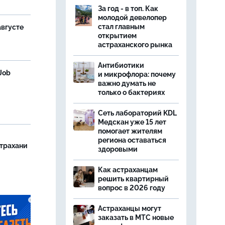
За год - в топ. Как
молодой девелопер
стал главным
августе
открытием
астраханского рынка
Антибиотики
Job
и микрофлора: почему
важно думать не
только о бактериях
Сеть лабораторий KDL
Медскан уже 15 лет
помогает жителям
региона оставаться
страхани
здоровыми
Как астраханцам
решить квартирный
вопрос в 2026 году
Астраханцы могут
заказать в МТС новые