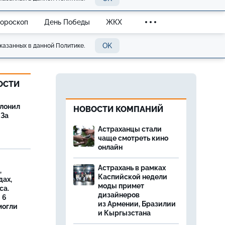
Гороскоп
День Победы
ЖКХ
OK
казанных в данной Политике.
ОСТИ
олонил
НОВОСТИ КОМПАНИЙ
 За
Астраханцы стали
чаще смотреть кино
онлайн
Астрахань в рамках
,
Каспийской недели
дах,
моды примет
са.
дизайнеров
 6
из Армении, Бразилии
могли
и Кыргызстана