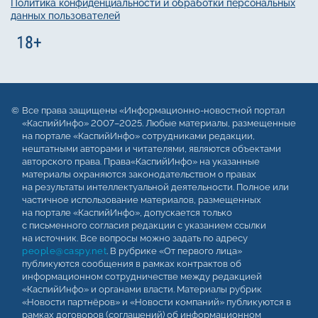
Политика конфиденциальности и обработки персональных
данных пользователей
Все права защищены «Информационно-новостной портал
«КаспийИнфо» 2007–2025. Любые материалы, размещенные
на портале «КаспийИнфо» сотрудниками редакции,
нештатными авторами и читателями, являются объектами
авторского права. Права«КаспийИнфо» на указанные
материалы охраняются законодательством о правах
на результаты интеллектуальной деятельности. Полное или
частичное использование материалов, размещенных
на портале «КаспийИнфо», допускается только
с письменного согласия редакции с указанием ссылки
на источник. Все вопросы можно задать по адресу
people@caspy.net
. В рубрике «От первого лица»
публикуются сообщения в рамках контрактов об
информационном сотрудничестве между редакцией
«КаспийИнфо» и органами власти. Материалы рубрик
«Новости партнёров» и «Новости компаний» публикуются в
рамках договоров (соглашений) об информационном