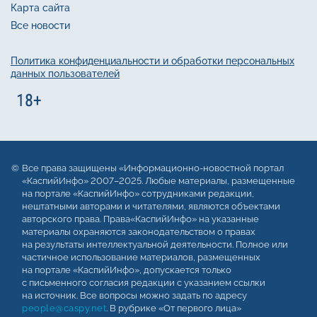
Карта сайта
Все новости
Политика конфиденциальности и обработки персональных
данных пользователей
Все права защищены «Информационно-новостной портал
«КаспийИнфо» 2007–2025. Любые материалы, размещенные
на портале «КаспийИнфо» сотрудниками редакции,
нештатными авторами и читателями, являются объектами
авторского права. Права«КаспийИнфо» на указанные
материалы охраняются законодательством о правах
на результаты интеллектуальной деятельности. Полное или
частичное использование материалов, размещенных
на портале «КаспийИнфо», допускается только
с письменного согласия редакции с указанием ссылки
на источник. Все вопросы можно задать по адресу
people@caspy.net
. В рубрике «От первого лица»