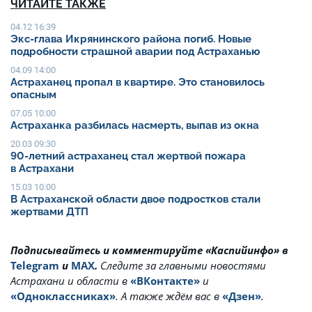
ЧИТАЙТЕ ТАКЖЕ
04.12 16:39
Экс-глава Икрянинского района погиб. Новые
подробности страшной аварии под Астраханью
04.09 14:00
Астраханец пропал в квартире. Это становилось
опасным
07.05 10:00
Астраханка разбилась насмерть, выпав из окна
20.03 09:30
90-летний астраханец стал жертвой пожара
в Астрахани
15.03 10:00
В Астраханской области двое подростков стали
жертвами ДТП
Подписывайтесь и комментируйте «Каспийинфо» в
Telegram
и
MAX
.
Cледите за главными новостями
Астрахани и области в
«ВКонтакте»
и
«Одноклассниках»
. А также ждём вас в
«Дзен»
.