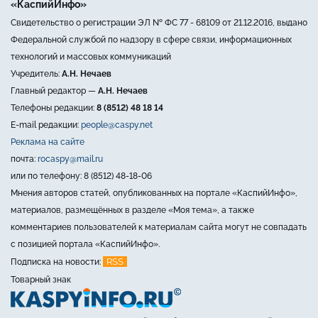
«КаспийИнфо»
Свидетельство о регистрации ЭЛ № ФС 77 - 68109 от 21.12.2016, выдано
Федеральной службой по надзору в сфере связи, информационных
технологий и массовых коммуникаций
Учредитель:
А.Н. Нечаев
Главный редактор —
А.Н. Нечаев
Телефоны редакции:
8 (8512) 48 18 14
E-mail редакции:
people@caspy.net
Реклама на сайте
почта:
rocaspy@mail.ru
или по телефону: 8 (8512) 48-18-06
Мнения авторов статей, опубликованных на портале «КаспийИнфо»,
материалов, размещённых в разделе «Моя тема», а также
комментариев пользователей к материалам сайта могут не совпадать
с позицией портала «КаспийИнфо».
RSS
Подписка на новости:
Товарный знак