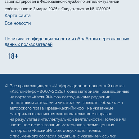
зарегистрирован в Федеральной службе по интеллектуальной
собственности 3 марта 2025 г. Свидетельство № 1089905.
Карта сайта
Все новости
Политика конфиденциальности и обработки персональных
данных пользователей
Все права защищены «Информационно-новостной портал
«КаспийИнфо» 2007–2025. Любые материалы, размещенные
на портале «КаспийИнфо» сотрудниками редакции,
нештатными авторами и читателями, являются объектами
авторского права. Права«КаспийИнфо» на указанные
материалы охраняются законодательством о правах
на результаты интеллектуальной деятельности. Полное или
частичное использование материалов, размещенных
на портале «КаспийИнфо», допускается только
с письменного согласия редакции с указанием ссылки