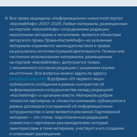
Все права защищены «Информационно-новостной портал
«КаспийИнфо» 2007–2025. Любые материалы, размещенные
на портале «КаспийИнфо» сотрудниками редакции,
нештатными авторами и читателями, являются объектами
авторского права. Права«КаспийИнфо» на указанные
материалы охраняются законодательством о правах
на результаты интеллектуальной деятельности. Полное или
частичное использование материалов, размещенных
на портале «КаспийИнфо», допускается только
с письменного согласия редакции с указанием ссылки
на источник. Все вопросы можно задать по адресу
people@caspy.net
. В рубрике «От первого лица»
публикуются сообщения в рамках контрактов об
информационном сотрудничестве между редакцией
«КаспийИнфо» и органами власти. Материалы рубрик
«Новости партнёров» и «Новости компаний» публикуются в
рамках договоров (соглашений) об информационном
сотрудничестве и (или) являются рекламой. Партнёрский
материал — это статья, подготовленная редакцией
совместно с партнёром-рекламодателем, который
заинтересован в теме материала, участвует в его создании
и оплачивает размещение.