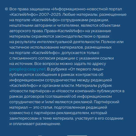
Все права защищены «Информационно-новостной портал
«КаспийИнфо» 2007–2025. Любые материалы, размещенные
на портале «КаспийИнфо» сотрудниками редакции,
нештатными авторами и читателями, являются объектами
авторского права. Права«КаспийИнфо» на указанные
материалы охраняются законодательством о правах
на результаты интеллектуальной деятельности. Полное или
частичное использование материалов, размещенных
на портале «КаспийИнфо», допускается только
с письменного согласия редакции с указанием ссылки
на источник. Все вопросы можно задать по адресу
people@caspy.net
. В рубрике «От первого лица»
публикуются сообщения в рамках контрактов об
информационном сотрудничестве между редакцией
«КаспийИнфо» и органами власти. Материалы рубрик
«Новости партнёров» и «Новости компаний» публикуются в
рамках договоров (соглашений) об информационном
сотрудничестве и (или) являются рекламой. Партнёрский
материал — это статья, подготовленная редакцией
совместно с партнёром-рекламодателем, который
заинтересован в теме материала, участвует в его создании
и оплачивает размещение.