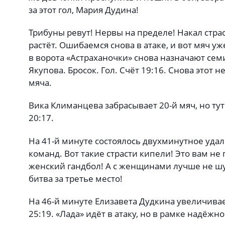
за этот гол, Мария Дудина!
Трибуны ревут! Нервы на пределе! Накал стра
растёт. Ошибаемся снова в атаке, и вот мяч уж
в ворота «Астраханочки» снова назначают се
Якупова. Бросок. Гол. Счёт 19:16. Снова этот 
мяча.
Вика Климанцева забрасывает 20-й мяч, но тут
20:17.
На 41-й минуте состоялось двухминутное уда
команд. Вот такие страсти кипели! Это вам не 
женский гандбол! А с женщинами лучше не шут
битва за третье место!
На 46-й минуте Елизавета Дудкина увеличива
25:19. «Лада» идёт в атаку, но в рамке надёжно