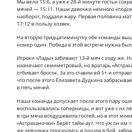
Мы вели 15:6, а уже к 28-й минуте гостьи сок
мячей — 15:11. Наши девочки немного «подсел
наоборот, поддали жару. Первая половина мат
17:12 в пользу хозяек.
На вторую тридцатиминутку обе команды выш
номер один. Победа в этой встрече нужна был
Игроки «Лады» забивают 13-й мяч с ходу же. Н
назначают семиметровый, но вратарь «Астрах
отбивает бросок. За это ставим ей 5+ и отпра
что после этого Елизавета Дудкина забрасывае
в пять мячей.
Наша команда допускает после этого пару оши
воспользовались соперницы, и вот уже с их лё
в три мяча воодушевила гостей, но в этот мо
«Астраханочки» берёт тайм-аут. Что уж он им т
же девчонки проснулись и пошли в бой, забра