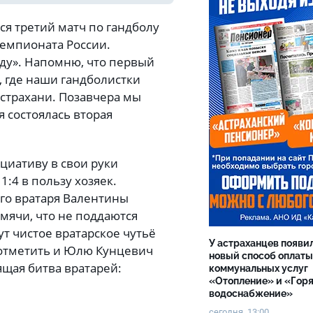
ся третий матч по гандболу
емпионата России.
ду». Напомню, что первый
, где наши гандболистки
страхани. Позавчера мы
я состоялась вторая
циативу в свои руки
1:4 в пользу хозяек.
го вратаря Валентины
 мячи, что не поддаются
ут чистое вратарское чутьё
У астраханцев появи
е отметить и Юлю Кунцевич
новый способ оплаты
ящая битва вратарей:
коммунальных услуг
«Отопление» и «Гор
водоснабжение»
сегодня, 13:00