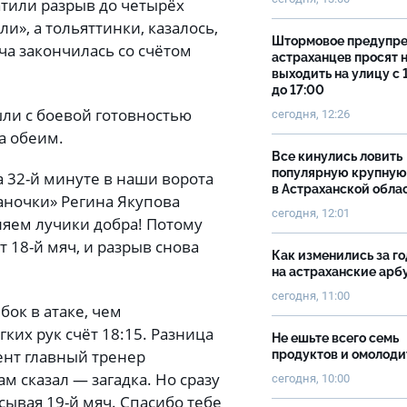
ратили разрыв до четырёх
и», а тольяттинки, казалось,
Штормовое предупр
ча закончилась со счётом
астраханцев просят 
выходить на улицу с 
до 17:00
ли с боевой готовностью
сегодня, 12:26
а обеим.
Все кинулись ловить
популярную крупную
а 32-й минуте в наши ворота
в Астраханской обла
аночки» Регина Якупова
сегодня, 12:01
вляем лучики добра! Потому
т 18-й мяч, и разрыв снова
Как изменились за г
на астраханские ар
сегодня, 11:00
бок в атаке, чем
гких рук счёт 18:15. Разница
Не ешьте всего семь
мент главный тренер
продуктов и омолоди
ам сказал — загадка. Но сразу
сегодня, 10:00
сывая 19-й мяч. Спасибо тебе