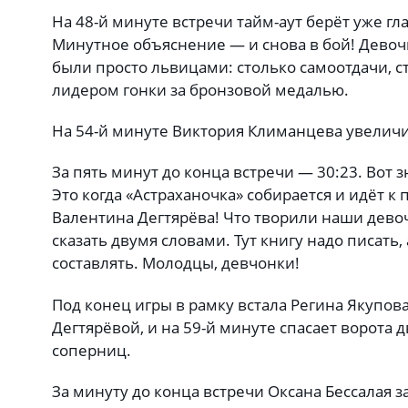
На 48-й минуте встречи тайм-аут берёт уже г
Минутное объяснение — и снова в бой! Девоч
были просто львицами: столько самоотдачи, с
лидером гонки за бронзовой медалью.
На 54-й минуте Виктория Климанцева увеличи
За пять минут до конца встречи — 30:23. Вот зн
Это когда «Астраханочка» собирается и идёт к 
Валентина Дегтярёва! Что творили наши девоч
сказать двумя словами. Тут книгу надо писать,
составлять. Молодцы, девчонки!
Под конец игры в рамку встала Регина Якупова
Дегтярёвой, и на 59-й минуте спасает ворота 
соперниц.
За минуту до конца встречи Оксана Бессалая з