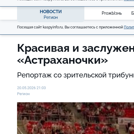
НОВОСТИ
ProжЫзнь
Б
Регион
Посещая сайт kaspyinfo.ru, Вы соглашаетесь с приложенной
Полит
Красивая и заслуже
«Астраханочки»
Репортаж со зрительской трибу
20.05.2026 21:03
Регион