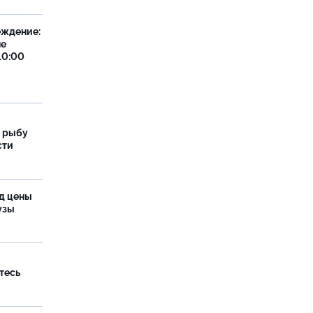
еждение:
не
10:00
 рыбу
сти
од цены
бузы
тесь