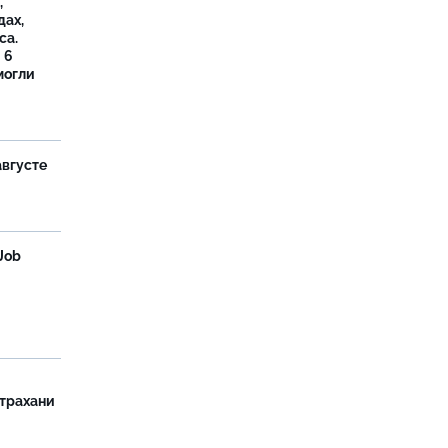
,
дах,
са.
 6
могли
августе
Job
страхани