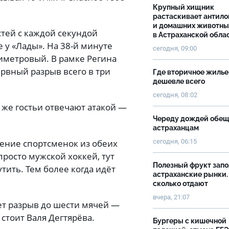
Крупный хищник
растаскивает антило
и домашних животны
стей с каждой секундой
в Астраханской обла
е у «Лады». На 38-й минуте
сегодня, 09:00
миметровый. В рамке Регина
нервный разрыв всего в три
Где вторичное жилье
дешевле всего
сегодня, 08:02
 же гостьи отвечают атакой —
Череду дождей обе
астраханцам
ление спортсменок из обеих
сегодня, 06:15
просто мужской хоккей, тут
Полезный фрукт зап
ить. Тем более когда идёт
астраханские рынки.
сколько отдают
вчера, 21:07
ет разрыв до шести мячей —
 стоит Валя Дегтярёва.
Бургеры с кишечной