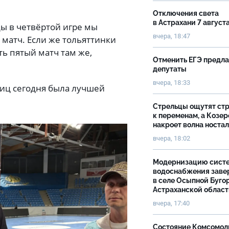
Отключения света
в Астрахани 7 август
ды в четвёртой игре мы
вчера, 18:47
 матч. Если же тольяттинки
ать пятый матч там же,
Отменить ЕГЭ предл
депутаты
вчера, 18:33
ниц сегодня была лучшей
Стрельцы ощутят ст
к переменам, а Козер
накроет волна носта
вчера, 18:02
Модернизацию сист
водоснабжения зав
в селе Осыпной Буго
Астраханской облас
вчера, 17:40
Состояние Комсомол