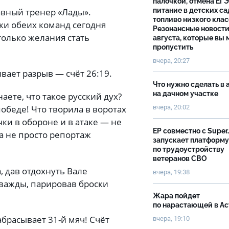
палочкой, отмена ЕГЭ
лавный тренер «Лады».
питание в детских са
топливо низкого клас
ки обеих команд сегодня
Резонансные новости
только желания стать
августа, которые вы 
пропустить
вчера, 20:27
вает разрыв — счёт 26:19.
Что нужно сделать в 
на дачном участке
аете, что такое русский дух?
вчера, 20:02
победе! Что творила в воротах
ки в обороне и в атаке — не
ЕР совместно с Super
 а не просто репортаж
запускает платформу
по трудоустройству
ветеранов СВО
, дав отдохнуть Вале
вчера, 19:38
дважды, парировав броски
Жара пойдет
по нарастающей в А
абрасывает 31-й мяч! Счёт
вчера, 19:10