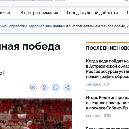
изнес
В центре внимания
Город трудовой доблести
икой обработки Персональных данных
и с использованием файлов cookie, у
нная победа
ПОСЛЕДНИЕ НОВ
Когда вода пойдет н
в Астраханской облас
ны
Росводресурсы уста
новый график сброс
сегодня, 16:01
Игорь Редькин прове
выездное совещание
в поселке Сабанс-Яр
сегодня, 15:50