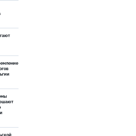
а
агают
ремление
огов
льгии
емы
ершают
р
ти
ьской