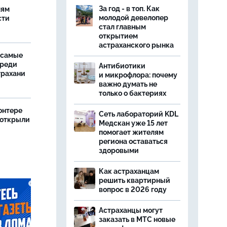
у
За год - в топ. Как
лям
молодой девелопер
сти
стал главным
открытием
астраханского рынка
 самые
среди
Антибиотики
трахани
и микрофлора: почему
важно думать не
только о бактериях
онтере
Сеть лабораторий KDL
 открыли
Медскан уже 15 лет
помогает жителям
региона оставаться
здоровыми
Как астраханцам
решить квартирный
вопрос в 2026 году
Астраханцы могут
заказать в МТС новые