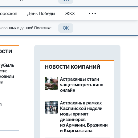
Гороскоп
День Победы
ЖКХ
OK
казанных в данной Политике.
ОСТИ
а убыль
НОВОСТИ КОМПАНИЙ
ти:
новили
Астраханцы стали
ов
чаще смотреть кино
онлайн
Астрахань в рамках
л
Каспийской недели
моды примет
дизайнеров
из Армении, Бразилии
и Кыргызстана