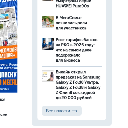
смартфоны серии
HUAWEI Pura90s
В МегаСемье
появились роли
для участников
Рост тарифов банков
на РКО в 2026 году:
что на самом деле
подорожало
для бизнеса
Билайн открыл
предзаказ на Samsung
Galaxy Z Fold8 Ультра,
Galaxy Z Fold8 и Galaxy
Z Флип8 со скидкой
до 20 000 рублей
лся
Все новости
ячее