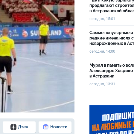
Где и какую зарплат
предлагают строите
в Астраханской обла
сегодня, 15:01
Самые популярные и
редкие имена июля 
новорожденных в Ас
сегодня, 14:00
Мурал в память о вол
Александре Ховрико
в Астрахани
сегодня, 13:31
Дзен
Новости