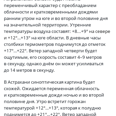
переменчивый характер с преобладанием
облачности и кратковременными дождями
ранним утром на юге и во второй половине дня
на значительной территории. Утренние
температуры воздуха составят: +8...+9
° на севере
и +12°
…+13
°
на юге области. В дневные часы
столбики термометров поднимутся до отметок
+17
°
…+22
°
. Ветер западной четверти будет
ощутимым, его скорость составит 4–9 метров
в секунду, однако днём он может усиливаться
до 14 метров в секунду.
В Астрахани синоптическая картина будет
схожей. Ожидается переменная облачность
и кратковременные дожди ночью и во второй
половине дня. Утро встретит горожан
температурой +12
°
…+13
°
, которая к полудню
поднимется до +21
°
…+22
°
. Ветер западной