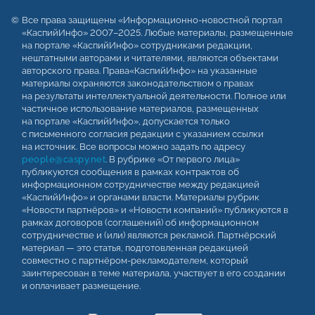
Все права защищены «Информационно-новостной портал
«КаспийИнфо» 2007–2025. Любые материалы, размещенные
на портале «КаспийИнфо» сотрудниками редакции,
нештатными авторами и читателями, являются объектами
авторского права. Права«КаспийИнфо» на указанные
материалы охраняются законодательством о правах
на результаты интеллектуальной деятельности. Полное или
частичное использование материалов, размещенных
на портале «КаспийИнфо», допускается только
с письменного согласия редакции с указанием ссылки
на источник. Все вопросы можно задать по адресу
people@caspy.net
. В рубрике «От первого лица»
публикуются сообщения в рамках контрактов об
информационном сотрудничестве между редакцией
«КаспийИнфо» и органами власти. Материалы рубрик
«Новости партнёров» и «Новости компаний» публикуются в
рамках договоров (соглашений) об информационном
сотрудничестве и (или) являются рекламой. Партнёрский
материал — это статья, подготовленная редакцией
совместно с партнёром-рекламодателем, который
заинтересован в теме материала, участвует в его создании
и оплачивает размещение.