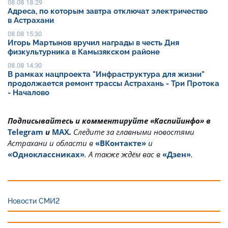
08.08 18:29
Адреса, по которым завтра отключат электричество
в Астрахани
08.08 15:30
Игорь Мартынов вручил награды в честь Дня
физкультурника в Камызякском районе
08.08 14:30
В рамках нацпроекта "Инфраструктура для жизни"
продолжается ремонт трассы Астрахань - Три Протока
- Началово
Подписывайтесь и комментируйте «Каспийинфо» в
Telegram
и
MAX
.
Cледите за главными новостями
Астрахани и области в
«ВКонтакте»
и
«Одноклассниках»
. А также ждём вас в
«Дзен»
.
Новости СМИ2