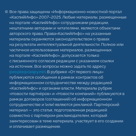
Все права защищены «Информационно-новостной портал
«КаспийИнфо» 2007–2025. Любые материалы, размещенные
на портале «КаспийИнфо» сотрудниками редакции,
нештатными авторами и читателями, являются объектами
авторского права. Права«КаспийИнфо» на указанные
материалы охраняются законодательством о правах
на результаты интеллектуальной деятельности. Полное или
частичное использование материалов, размещенных
на портале «КаспийИнфо», допускается только
с письменного согласия редакции с указанием ссылки
на источник. Все вопросы можно задать по адресу
people@caspy.net
. В рубрике «От первого лица»
публикуются сообщения в рамках контрактов об
информационном сотрудничестве между редакцией
«КаспийИнфо» и органами власти. Материалы рубрик
«Новости партнёров» и «Новости компаний» публикуются в
рамках договоров (соглашений) об информационном
сотрудничестве и (или) являются рекламой. Партнёрский
материал — это статья, подготовленная редакцией
совместно с партнёром-рекламодателем, который
заинтересован в теме материала, участвует в его создании
и оплачивает размещение.