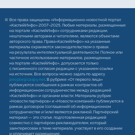
Все права защищены «Информационно-новостной портал
«КаспийИнфо» 2007–2025. Любые материалы, размещенные
на портале «КаспийИнфо» сотрудниками редакции,
нештатными авторами и читателями, являются объектами
авторского права. Права«КаспийИнфо» на указанные
материалы охраняются законодательством о правах
на результаты интеллектуальной деятельности. Полное или
частичное использование материалов, размещенных
на портале «КаспийИнфо», допускается только
с письменного согласия редакции с указанием ссылки
на источник. Все вопросы можно задать по адресу
people@caspy.net
. В рубрике «От первого лица»
публикуются сообщения в рамках контрактов об
информационном сотрудничестве между редакцией
«КаспийИнфо» и органами власти. Материалы рубрик
«Новости партнёров» и «Новости компаний» публикуются в
рамках договоров (соглашений) об информационном
сотрудничестве и (или) являются рекламой. Партнёрский
материал — это статья, подготовленная редакцией
совместно с партнёром-рекламодателем, который
заинтересован в теме материала, участвует в его создании
и оплачивает размещение.