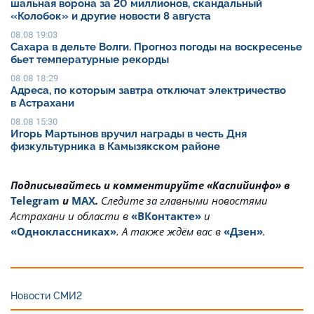
шальная ворона за 20 миллионов, скандальный
«Колобок» и другие новости 8 августа
08.08 19:03
Сахара в дельте Волги. Прогноз погоды на воскресенье
бьет температурные рекорды
08.08 18:29
Адреса, по которым завтра отключат электричество
в Астрахани
08.08 15:30
Игорь Мартынов вручил награды в честь Дня
физкультурника в Камызякском районе
Подписывайтесь и комментируйте «Каспийинфо» в
Telegram
и
MAX
.
Cледите за главными новостями
Астрахани и области в
«ВКонтакте»
и
«Одноклассниках»
. А также ждём вас в
«Дзен»
.
Новости СМИ2