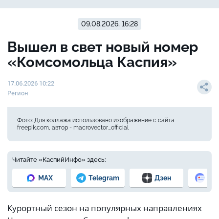
09.08.2026, 16:28
Вышел в свет новый номер
«Комсомольца Каспия»
17.06.2026 10:22
Регион
Фото: Для коллажа использовано изображение с сайта
freepik.com, автор - macrovector_official
Читайте «КаспийИнфо» здесь:
MAX
Telegram
Дзен
Но
Курортный сезон на популярных направлениях