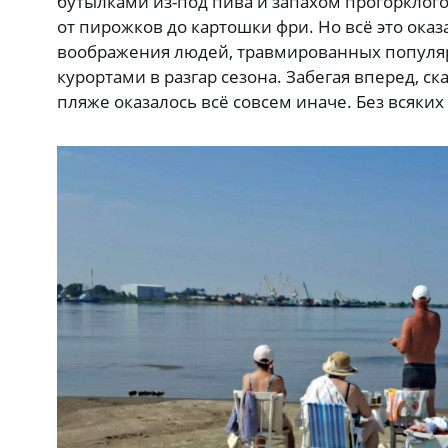
бутылками из-под пива и запахом прогорклого 
от пирожков до картошки фри. Но всё это ока
воображения людей, травмированных попул
курортами в разгар сезона. Забегая вперед, с
пляже оказалось всё совсем иначе. Без всяких