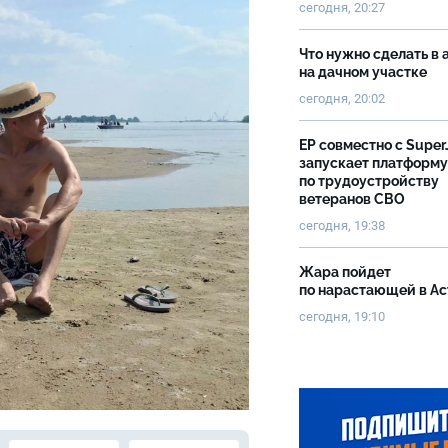
сегодня, 20:27
Что нужно сделать в 
на дачном участке
сегодня, 20:02
ЕР совместно с Super
запускает платформу
по трудоустройству
ветеранов СВО
сегодня, 19:38
Жара пойдет
по нарастающей в А
сегодня, 19:10