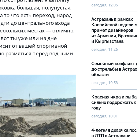
сегодня, 12:05
рковка большая, полупустая,
 то что есть переход, народ
Астрахань в рамках
 идти до центрального входа
Каспийской недели 
нескольких местах — отлично,
примет дизайнеров
из Армении, Бразили
и вот ты уже или на дне
и Кыргызстана
висит от вашей спортивной
сегодня, 11:26
ьно размяться перед водными
Семейный конфликт 
до стрельбы в Астра
области
сегодня, 10:58
Красная икра и рыба
сильно подорожать к
году
сегодня, 10:01
4-летняя девочка по
в ДТП в Астрахани