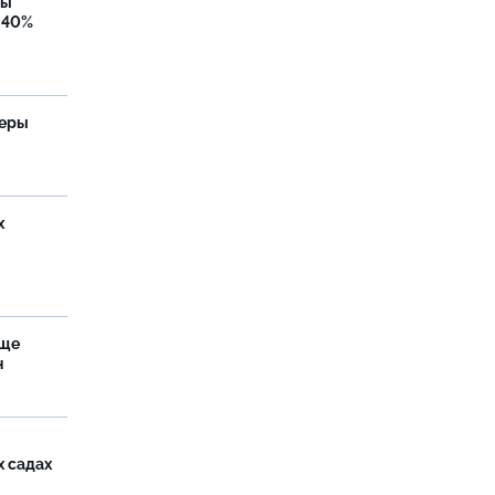
бы
 40%
теры
х
аще
н
х садах