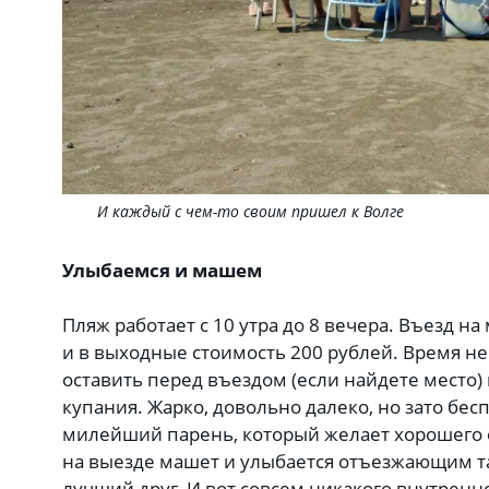
И каждый с чем-то своим пришел к Волге
Улыбаемся и машем
Пляж работает с 10 утра до 8 вечера. Въезд н
и в выходные стоимость 200 рублей. Время н
оставить перед въездом (если найдете место)
купания. Жарко, довольно далеко, но зато бес
милейший парень, который желает хорошего о
на выезде машет и улыбается отъезжающим так
лучший друг. И вот совсем никакого внутренн