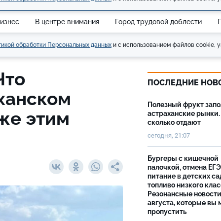
изнес
В центре внимания
Город трудовой доблести
икой обработки Персональных данных
и с использованием файлов cookie, у
Что
ПОСЛЕДНИЕ НОВ
ханском
Полезный фрукт зап
же этим
астраханские рынки.
сколько отдают
сегодня, 21:07
Бургеры с кишечной
палочкой, отмена ЕГЭ
питание в детских са
топливо низкого клас
Резонансные новости
августа, которые вы 
пропустить