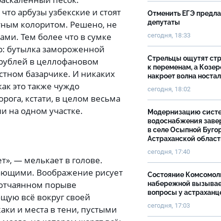
что арбузы узбекские и стоят
Отменить ЕГЭ предл
депутаты
естным колоритом. Решено, не
ми. Тем более что в сумке
сегодня, 18:33
р: бутылка замороженной
Стрельцы ощутят ст
 рублей в целлофановом
к переменам, а Козер
стном базарчике. И никаких
накроет волна носта
как это также чуждо
сегодня, 18:02
рога, кстати, в целом весьма
и на одном участке.
Модернизацию сист
водоснабжения зав
в селе Осыпной Буго
Астраханской облас
сегодня, 17:40
ет», — мелькает в голове.
кающими. Воображение рисует
Состояние Комсомол
 отчаянном порыве
набережной вызыва
вопросы у астраханц
ающую всё вокруг своей
сегодня, 17:03
аки и места в тени, пустыми