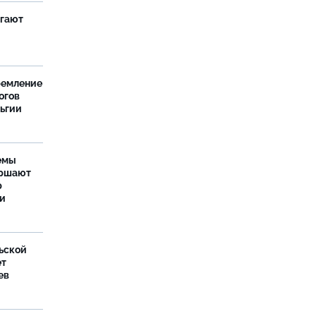
агают
ремление
огов
льгии
емы
ершают
р
ти
ьской
ет
ев