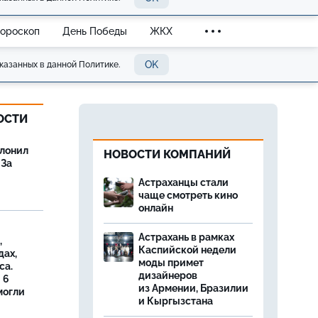
Гороскоп
День Победы
ЖКХ
OK
казанных в данной Политике.
ОСТИ
олонил
НОВОСТИ КОМПАНИЙ
 За
Астраханцы стали
чаще смотреть кино
онлайн
Астрахань в рамках
,
Каспийской недели
дах,
моды примет
са.
дизайнеров
 6
из Армении, Бразилии
могли
и Кыргызстана