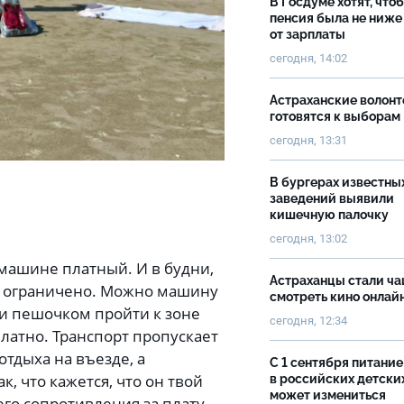
В Госдуме хотят, что
пенсия была не ниже
от зарплаты
сегодня, 14:02
Астраханские волон
готовятся к выборам
сегодня, 13:31
В бургерах известны
заведений выявили
кишечную палочку
сегодня, 13:02
а машине платный. И в будни,
Астраханцы стали ч
е ограничено. Можно машину
смотреть кино онлай
 и пешочком пройти к зоне
сегодня, 12:34
платно. Транспорт пропускает
тдыха на въезде, а
С 1 сентября питание
, что кажется, что он твой
в российских детски
может измениться
его сопротивления за плату