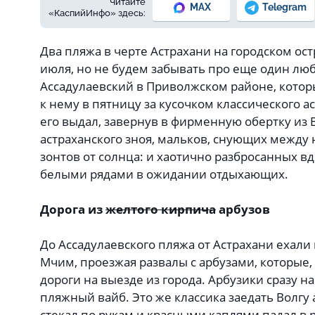
Читайте
MAX
Telegram
«КаспийИнфо» здесь:
Два пляжа в черте Астрахани на городском ост
июля, но не будем забывать про еще один л
Ассадулаевский в Приволжском районе, котор
к нему в пятницу за кусочком классического а
его выдал, завернув в фирменную обертку из 
астраханского зноя, мальков, снующих между 
зонтов от солнца: и хаотично разбросанных вд
белыми рядами в ожидании отдыхающих.
Дорога из
желтого кирпича
арбузов
До Ассадулаевского пляжа от Астрахани ехали
Мчим, проезжая развалы с арбузами, которые,
дороги на выезде из города. Арбузики сразу н
пляжный вайб. Это же классика заедать Волгу
стекал по рукам и красными каплями падал в 