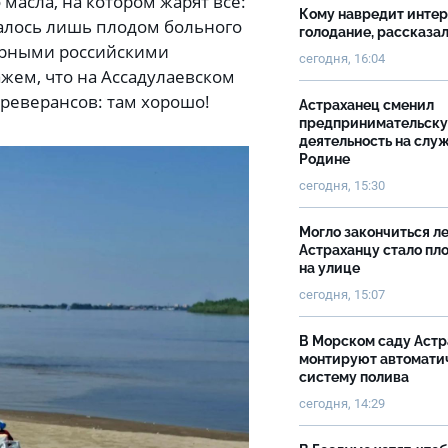
масла, на котором жарят всё:
Кому навредит инте
залось лишь плодом больного
голодание, рассказа
ярными российскими
сегодня, 16:04
кажем, что на Ассадулаевском
 реверансов: там хорошо!
Астраханец сменил
предпринимательск
деятельность на слу
Родине
сегодня, 15:30
Могло закончиться ле
Астраханцу стало пл
на улице
сегодня, 15:07
В Морском саду Астр
монтируют автомати
систему полива
сегодня, 14:29