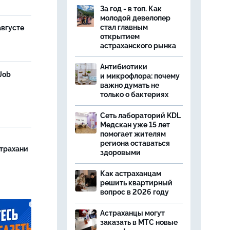
За год - в топ. Как
молодой девелопер
стал главным
августе
открытием
астраханского рынка
Антибиотики
Job
и микрофлора: почему
важно думать не
только о бактериях
Сеть лабораторий KDL
Медскан уже 15 лет
помогает жителям
региона оставаться
страхани
здоровыми
Как астраханцам
решить квартирный
вопрос в 2026 году
Астраханцы могут
заказать в МТС новые