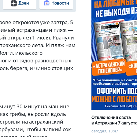
Дзен
Новости
рове откроются уже завтра, 5
юбимый астраханцами пляж —
ый открылся 1 июля. Рванули
страханского лета. И пляж нам
Волги, июльского
ног и отрядов разноцветных
оль берега, и чинно стоящих
 минут 30 минут на машине.
 как грибы, выросли вдоль
Отключения света
астроили на астраханский
в Астрахани 7 август
 арбузами, чтобы липкий сок
сегодня, 18:47
раскаленный песок.