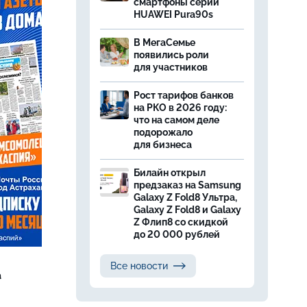
смартфоны серии
HUAWEI Pura90s
В МегаСемье
появились роли
для участников
Рост тарифов банков
на РКО в 2026 году:
что на самом деле
подорожало
для бизнеса
Билайн открыл
предзаказ на Samsung
Galaxy Z Fold8 Ультра,
Galaxy Z Fold8 и Galaxy
Z Флип8 со скидкой
до 20 000 рублей
Все новости
а