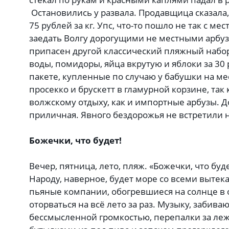
Остановились у развала. Продавщица сказала, 
75 рублей за кг. Упс, что-то пошло не так с м
заедать Волгу дорогущими не местными арбуза
припасен другой классический пляжный набо
воды, помидоры, яйца вкрутую и яблоки за 30
пакете, купленные по случаю у бабушки на ме
просекко и брускетт в гламурной корзине, так 
волжскому отдыху, как и импортные арбузы. До
приличная. Явного бездорожья не встретили н
Божечки, что будет!
Вечер, пятница, лето, пляж. «Божечки, что буд
Народу, наверное, будет море со всеми выте
пьяные компании, обогревшиеся на солнце в
оторваться на всё лето за раз. Музыку, забив
бессмысленной громкостью, перепалки за леж