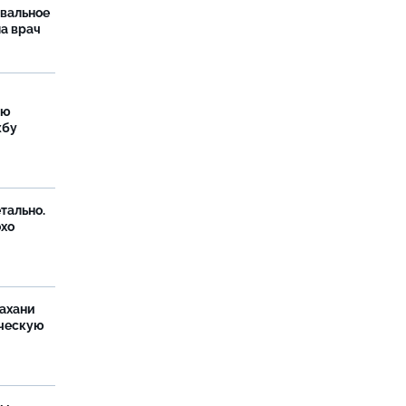
рвальное
ла врач
ую
жбу
тально.
охо
ахани
ческую