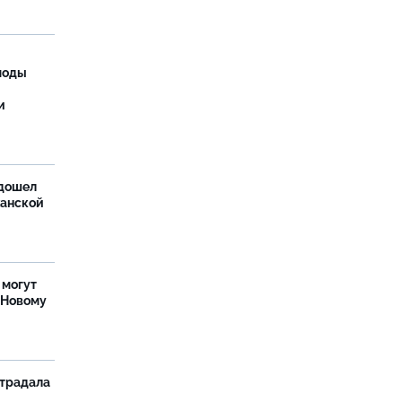
моды
и
дошел
ханской
 могут
 Новому
страдала