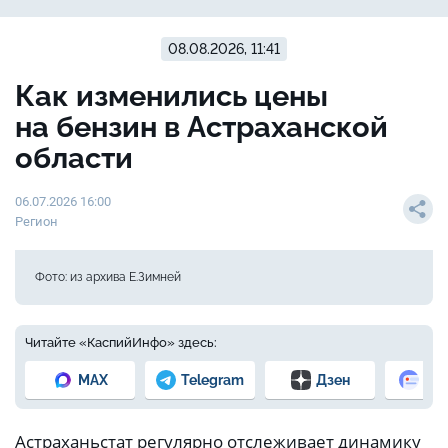
08.08.2026, 11:41
Как изменились цены
на бензин в Астраханской
области
06.07.2026 16:00
Регион
Фото: из архива Е.Зимней
Читайте «КаспийИнфо» здесь:
MAX
Telegram
Дзен
Но
Астраханьстат регулярно отслеживает динамику