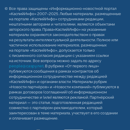
Все права защищены «Информационно-новостной портал
«КаспийИнфо» 2007–2025. Любые материалы, размещенные
на портале «КаспийИнфо» сотрудниками редакции,
нештатными авторами и читателями, являются объектами
авторского права. Права«КаспийИнфо» на указанные
материалы охраняются законодательством о правах
на результаты интеллектуальной деятельности. Полное или
частичное использование материалов, размещенных
на портале «КаспийИнфо», допускается только
с письменного согласия редакции с указанием ссылки
на источник. Все вопросы можно задать по адресу
people@caspy.net
. В рубрике «От первого лица»
публикуются сообщения в рамках контрактов об
информационном сотрудничестве между редакцией
«КаспийИнфо» и органами власти. Материалы рубрик
«Новости партнёров» и «Новости компаний» публикуются в
рамках договоров (соглашений) об информационном
сотрудничестве и (или) являются рекламой. Партнёрский
материал — это статья, подготовленная редакцией
совместно с партнёром-рекламодателем, который
заинтересован в теме материала, участвует в его создании
и оплачивает размещение.