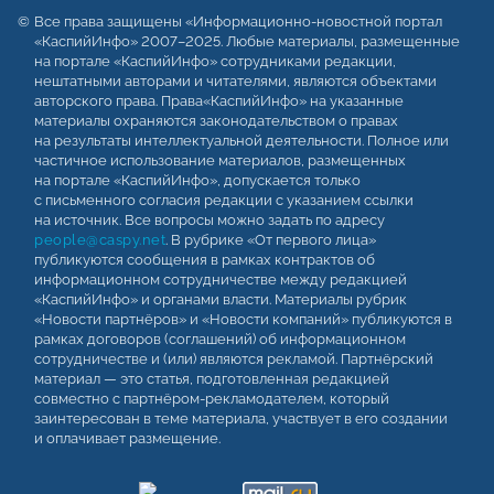
Все права защищены «Информационно-новостной портал
«КаспийИнфо» 2007–2025. Любые материалы, размещенные
на портале «КаспийИнфо» сотрудниками редакции,
нештатными авторами и читателями, являются объектами
авторского права. Права«КаспийИнфо» на указанные
материалы охраняются законодательством о правах
на результаты интеллектуальной деятельности. Полное или
частичное использование материалов, размещенных
на портале «КаспийИнфо», допускается только
с письменного согласия редакции с указанием ссылки
на источник. Все вопросы можно задать по адресу
people@caspy.net
. В рубрике «От первого лица»
публикуются сообщения в рамках контрактов об
информационном сотрудничестве между редакцией
«КаспийИнфо» и органами власти. Материалы рубрик
«Новости партнёров» и «Новости компаний» публикуются в
рамках договоров (соглашений) об информационном
сотрудничестве и (или) являются рекламой. Партнёрский
материал — это статья, подготовленная редакцией
совместно с партнёром-рекламодателем, который
заинтересован в теме материала, участвует в его создании
и оплачивает размещение.