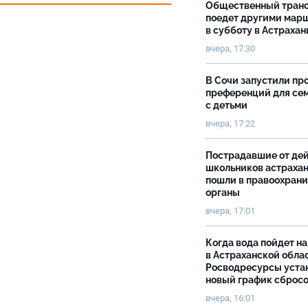
Общественный тран
поедет другими мар
в субботу в Астрахан
вчера, 17:30
В Сочи запустили пр
преференций для се
с детьми
вчера, 17:22
Пострадавшие от де
школьников астраха
пошли в правоохран
органы
вчера, 17:01
Когда вода пойдет н
в Астраханской облас
Росводресурсы уста
новый график сброс
вчера, 16:01