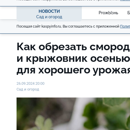
НОВОСТИ
ProжЫзнь
Б
Сад и огород
Посещая сайт kaspyinfo.ru, Вы соглашаетесь с приложенной
Полит
Как обрезать сморо
и крыжовник осень
для хорошего урожа
26.09.2024 20:00
Сад и огород