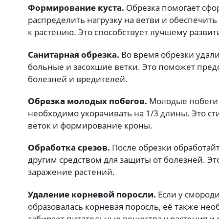
Формирование куста.
Обрезка помогает сфо
распределить нагрузку на ветви и обеспечить 
к растению. Это способствует лучшему разв
Санитарная обрезка.
Во время обрезки удал
больные и засохшие ветки. Это поможет пред
болезней и вредителей.
Обрезка молодых побегов.
Молодые побеги
необходимо укорачивать на 1/3 длины. Это ст
веток и формирование кроны.
Обработка срезов.
После обрезки обработай
другим средством для защиты от болезней. Э
заражение растений.
Удаление корневой поросли.
Если у смород
образовалась корневая поросль, её также нео
забирает питательные вещества у растения и