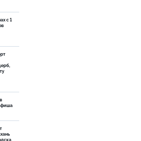
ах с 1
ов
орт
ерб,
ту
в
 афиша
т
ахань
одска