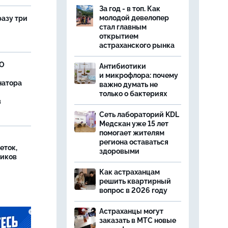
За год - в топ. Как
молодой девелопер
разу три
стал главным
открытием
астраханского рынка
ВО
Антибиотики
и микрофлора: почему
натора
важно думать не
только о бактериях
в
Сеть лабораторий KDL
Медскан уже 15 лет
помогает жителям
региона оставаться
еток,
здоровыми
иков
Как астраханцам
решить квартирный
вопрос в 2026 году
Астраханцы могут
заказать в МТС новые