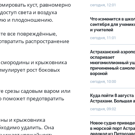
рмировать куст, равномерно
сегодня, 12:01
доступ света и воздуха
итию и плодоношению.
Что изменится в школ
сентября для ученик
и учителей
ите все повреждённые,
сегодня, 11:01
отвратить распространение
Астраханский аэроп
оспаривает
 смородины и крыжовника
многомиллионный ущ
причиненный самоле
имулирует рост боковых
вороной
сегодня, 10:00
те срезы садовым варом или
Куда пойти 8 августа 
то поможет предотвратить
Астрахани. Большая
сегодня, 09:02
ины и крыжовника
Новое судно приведе
бходимо удалить. Она
в морской порт Астр
 снижает урожайность.
ледокол из Петрозав