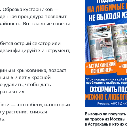
.
Обрезка кустарников —
едённая процедура позволит
жайность. Вот главные советы
бится острый секатор или
одезинфицируйте инструмент,
ины и крыжовника, возраст
ы и 6-7 лет у красной
 удалить, чтобы дать
аться сил.
ги — это побеги, на которых
 у растения, снижая
Выгодно ли покупать
ть.
на трассе из Москвы
в Астрахань и кто их 