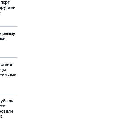
спорт
шрутами
и
ограмму
мей
йствий
нцы
ительные
а убыль
ти:
новили
ов