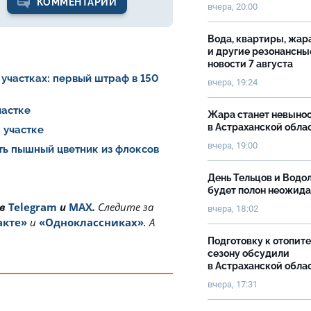
КОММЕНТАРИИ
вчера, 20:00
Вода, квартиры, жар
и другие резонансны
новости 7 августа
участках: первый штраф в 150
вчера, 19:24
участке
Жара станет невыно
в Астраханской обла
 участке
вчера, 19:00
ть пышный цветник из флоксов
День Тельцов и Водо
будет полон неожид
 в
Telegram
и
MAX
.
Cледите за
вчера, 18:02
акте»
и
«Одноклассниках»
. А
Подготовку к отопит
сезону обсудили
в Астраханской обла
вчера, 17:31