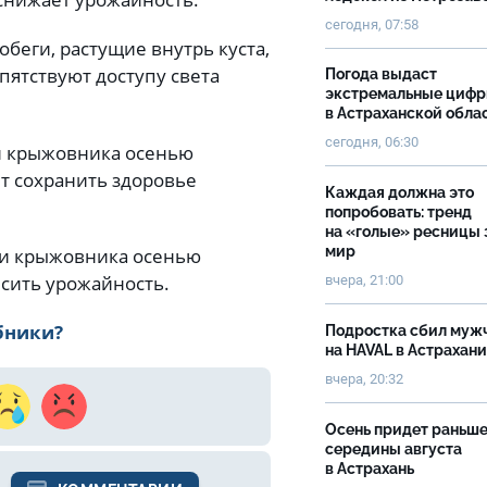
сегодня, 07:58
обеги, растущие внутрь куста,
пятствуют доступу света
Погода выдаст
экстремальные циф
в Астраханской обла
сегодня, 06:30
и крыжовника осенью
т сохранить здоровье
Каждая должна это
попробовать: тренд
на «голые» ресницы 
мир
 и крыжовника осенью
ысить урожайность.
вчера, 21:00
бники?
Подростка сбил муж
на HAVAL в Астрахан
вчера, 20:32
Осень придет раньш
середины августа
в Астрахань