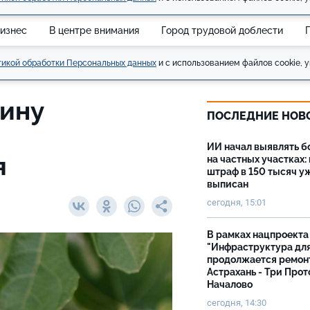
изнес
В центре внимания
Город трудовой доблести
икой обработки Персональных данных
и с использованием файлов cookie, у
дину
ПОСЛЕДНИЕ НОВ
ю
ИИ начал выявлять 
я
на частных участках:
штраф в 150 тысяч у
выписан
сегодня, 15:01
В рамках нацпроекта
"Инфраструктура дл
продолжается ремон
Астрахань - Три Прот
Началово
сегодня, 14:30