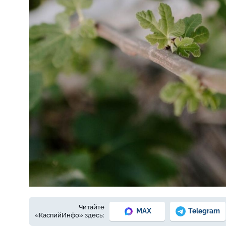
Фото: ru.freepik.com
Читайте
MAX
Telegram
«КаспийИнфо» здесь: