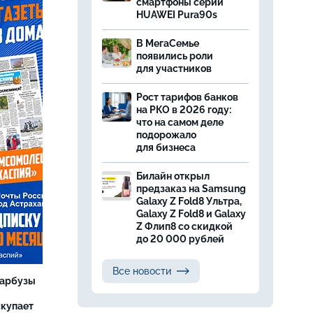
смартфоны серии
HUAWEI Pura90s
В МегаСемье
появились роли
для участников
Рост тарифов банков
на РКО в 2026 году:
что на самом деле
подорожало
для бизнеса
Билайн открыл
предзаказ на Samsung
Galaxy Z Fold8 Ультра,
Galaxy Z Fold8 и Galaxy
Z Флип8 со скидкой
до 20 000 рублей
Все новости
 арбузы
скупает