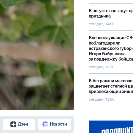
В августе нас ждут с
праздника
сегодня, 14:00
Военнослужащие С
поблагодарили
астраханского губер
Игоря Бабушкина
за поддержку бойцо
сегодня, 13:30
В Астрахани массово
зацветает степной цв
привлекающий хищн
сегодня, 13:00
Дзен
Новости