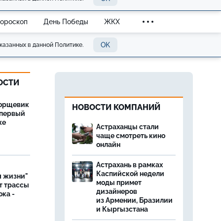
Гороскоп
День Победы
ЖКХ
OK
казанных в данной Политике.
ОСТИ
борщевик
НОВОСТИ КОМПАНИЙ
 первый
же
Астраханцы стали
чаще смотреть кино
онлайн
Астрахань в рамках
Каспийской недели
я жизни"
моды примет
т трассы
дизайнеров
ока -
из Армении, Бразилии
и Кыргызстана