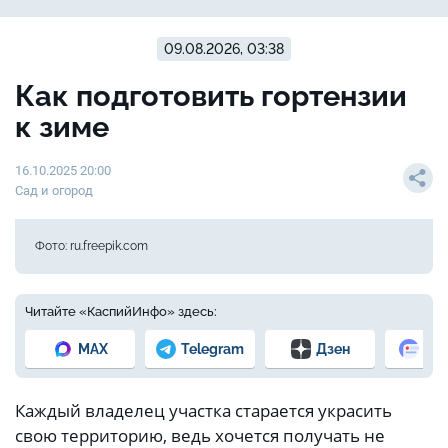
09.08.2026, 03:38
Как подготовить гортензии
к зиме
16.10.2025 20:00
Сад и огород
Фото: ru.freepik.com
Читайте «КаспийИнфо» здесь:
MAX
Telegram
Дзен
Но
Каждый владелец участка старается украсить
свою территорию, ведь хочется получать не