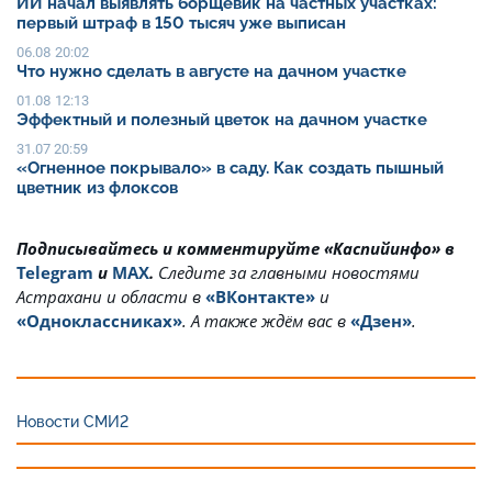
ИИ начал выявлять борщевик на частных участках:
первый штраф в 150 тысяч уже выписан
06.08 20:02
Что нужно сделать в августе на дачном участке
01.08 12:13
Эффектный и полезный цветок на дачном участке
31.07 20:59
«Огненное покрывало» в саду. Как создать пышный
цветник из флоксов
Подписывайтесь и комментируйте «Каспийинфо» в
Telegram
и
MAX
.
Cледите за главными новостями
Астрахани и области в
«ВКонтакте»
и
«Одноклассниках»
. А также ждём вас в
«Дзен»
.
Новости СМИ2