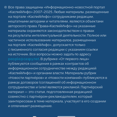
Все права защищены «Информационно-новостной портал
«КаспийИнфо» 2007–2025. Любые материалы, размещенные
на портале «КаспийИнфо» сотрудниками редакции,
нештатными авторами и читателями, являются объектами
авторского права. Права«КаспийИнфо» на указанные
материалы охраняются законодательством о правах
на результаты интеллектуальной деятельности. Полное или
частичное использование материалов, размещенных
на портале «КаспийИнфо», допускается только
с письменного согласия редакции с указанием ссылки
на источник. Все вопросы можно задать по адресу
people@caspy.net
. В рубрике «От первого лица»
публикуются сообщения в рамках контрактов об
информационном сотрудничестве между редакцией
«КаспийИнфо» и органами власти. Материалы рубрик
«Новости партнёров» и «Новости компаний» публикуются в
рамках договоров (соглашений) об информационном
сотрудничестве и (или) являются рекламой. Партнёрский
материал — это статья, подготовленная редакцией
совместно с партнёром-рекламодателем, который
заинтересован в теме материала, участвует в его создании
и оплачивает размещение.