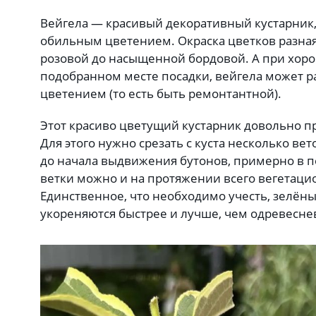
Вейгела — красивый декоративный кустарник,
обильным цветением. Окраска цветков разная:
розовой до насыщенной бордовой. А при хор
подобранном месте посадки, вейгела может 
цветением (то есть быть ремонтантной).
Этот красиво цветущий кустарник довольно п
Для этого нужно срезать с куста несколько ве
до начала выдвижения бутонов, примерно в п
ветки можно и на протяжении всего вегетаци
Единственное, что необходимо учесть, зелён
укореняются быстрее и лучше, чем одревесн