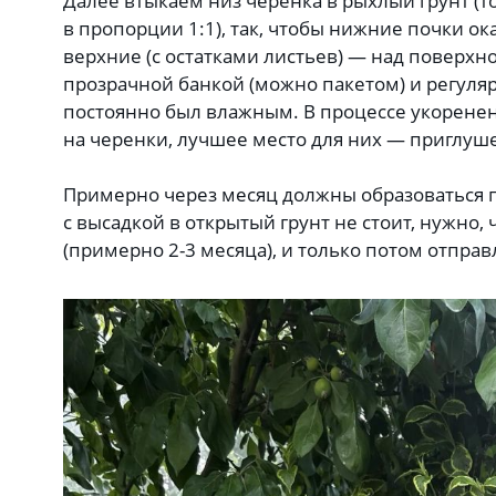
Далее втыкаем низ черенка в рыхлый грунт (т
в пропорции 1:1), так, чтобы нижние почки ок
верхние (с остатками листьев) — над поверхн
прозрачной банкой (можно пакетом) и регуляр
постоянно был влажным. В процессе укорене
на черенки, лучшее место для них — приглуш
Примерно через месяц должны образоваться 
с высадкой в открытый грунт не стоит, нужно,
(примерно 2-3 месяца), и только потом отправ