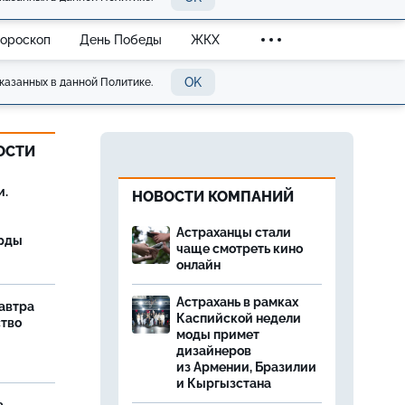
Гороскоп
День Победы
ЖКХ
OK
казанных в данной Политике.
ОСТИ
и.
НОВОСТИ КОМПАНИЙ
Астраханцы стали
орды
чаще смотреть кино
онлайн
Астрахань в рамках
завтра
Каспийской недели
ство
моды примет
дизайнеров
из Армении, Бразилии
и Кыргызстана