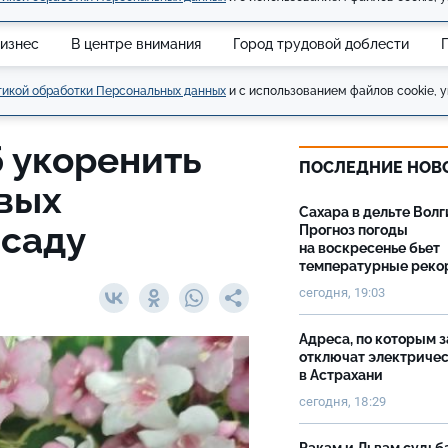
изнес
В центре внимания
Город трудовой доблести
икой обработки Персональных данных
и с использованием файлов cookie, у
 укоренить
ПОСЛЕДНИЕ НОВ
ивых
Сахара в дельте Волг
 саду
Прогноз погоды
на воскресенье бьет
температурные рек
сегодня, 19:03
Адреса, по которым 
отключат электриче
в Астрахани
сегодня, 18:29