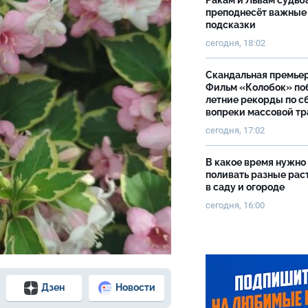
Ракам и Львам судьб
преподнесёт важные
подсказки
сегодня, 18:02
Скандальная премьер
Фильм «Колобок» по
летние рекорды по с
вопреки массовой тр
сегодня, 17:02
В какое время нужно
поливать разные рас
в саду и огороде
сегодня, 16:00
Дзен
Новости