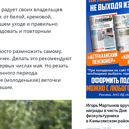
 радует своих владельцев
 от белой, кремовой,
ошем уходе и правильно
радовать и повторным
росто размножить самому.
точек. Делать это рекомендуют
ервых числах мая. Но резать
онного периода.
ые (молоденькие) веточки
евшие.
Игорь Мартынов вру
награды в честь Дня
физкультурника
в Камызякском райо
сегодня, 15:30