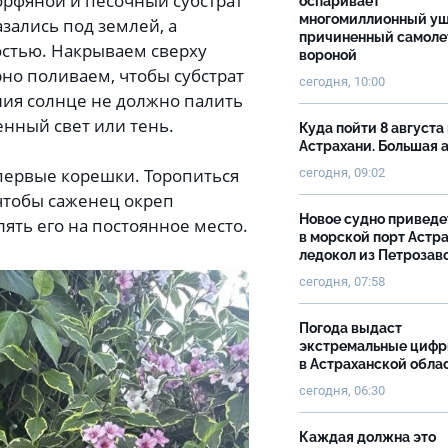
орфяной и песочный субстрат
оспаривает
многомиллионный ущ
азались под землей, а
причиненный самоле
остью. Накрываем сверху
вороной
но поливаем, чтобы субстрат
сегодня, 10:00
ния солнце не должно палить
енный свет или тень.
Куда пойти 8 августа 
Астрахани. Большая
первые корешки. Торопиться
сегодня, 09:02
 чтобы саженец окреп
Новое судно приведе
лять его на постоянное место.
в морской порт Астр
ледокол из Петрозав
сегодня, 07:58
Погода выдаст
экстремальные циф
в Астраханской обла
сегодня, 06:30
Каждая должна это