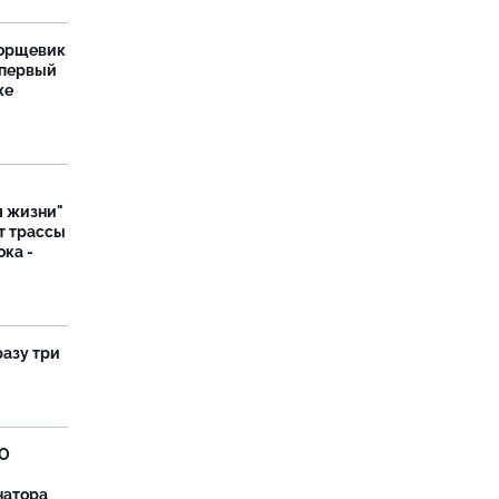
борщевик
 первый
же
я жизни"
т трассы
ока -
разу три
ВО
натора