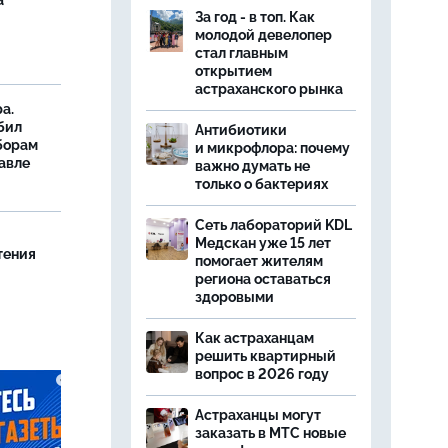
а
За год - в топ. Как
молодой девелопер
стал главным
открытием
астраханского рынка
а.
бил
Антибиотики
борам
и микрофлора: почему
авле
важно думать не
только о бактериях
Сеть лабораторий KDL
Медскан уже 15 лет
тения
помогает жителям
региона оставаться
здоровыми
Как астраханцам
решить квартирный
вопрос в 2026 году
Астраханцы могут
заказать в МТС новые