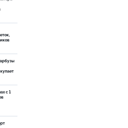
в
еток,
иков
 арбузы
скупает
ах с 1
ов
орт