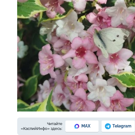
Фото: автора
Читайте
MAX
Telegram
«КаспийИнфо» здесь: