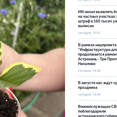
ИИ начал выявлять 
на частных участках:
штраф в 150 тысяч у
выписан
сегодня, 15:01
В рамках нацпроекта
"Инфраструктура дл
продолжается ремон
Астрахань - Три Прот
Началово
сегодня, 14:30
В августе нас ждут с
праздника
сегодня, 14:00
Военнослужащие С
поблагодарили
астраханского губер