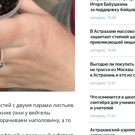
Игоря Бабушкина
за поддержку бойцо
сегодня, 13:30
В Астрахани массово
зацветает степной цв
привлекающий хищн
сегодня, 13:00
Выгодно ли покупать
на трассе из Москвы
в Астрахань и кто их 
сегодня, 12:01
Что изменится в школ
сентября для ученик
стей с двумя парами листьев.
и учителей
хние (они у вейгелы
сегодня, 11:01
орачиваем наполовину, а то
Астраханский аэроп