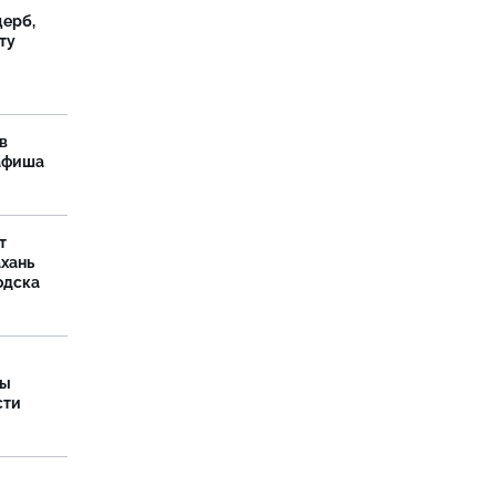
ерб,
ту
в
 афиша
т
ахань
одска
ры
сти