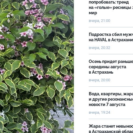
попробовать: тренд
на «голые» ресницы 
мир
вчера, 21:00
Подростка сбил муж
на HAVAL в Астрахан
вчера, 20:32
Осень придет раньш
середины августа
в Астрахань
вчера, 20:00
Вода, квартиры, жар
и другие резонансны
новости 7 августа
вчера, 19:24
Жара станет невыно
в Астраханской обла