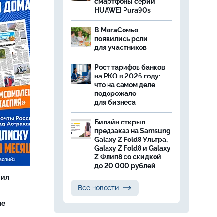
смартфоны серии
HUAWEI Pura90s
В МегаСемье
появились роли
для участников
Рост тарифов банков
на РКО в 2026 году:
что на самом деле
подорожало
для бизнеса
Билайн открыл
предзаказ на Samsung
Galaxy Z Fold8 Ультра,
Galaxy Z Fold8 и Galaxy
Z Флип8 со скидкой
до 20 000 рублей
чил
Все новости
не