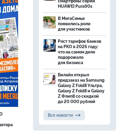
смартфоны серии
HUAWEI Pura90s
В МегаСемье
появились роли
для участников
Рост тарифов банков
на РКО в 2026 году:
что на самом деле
подорожало
для бизнеса
Билайн открыл
предзаказ на Samsung
Galaxy Z Fold8 Ультра,
Galaxy Z Fold8 и Galaxy
Z Флип8 со скидкой
до 20 000 рублей
ВО
Все новости
натора