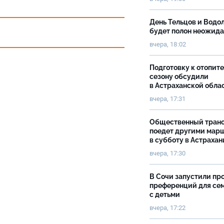
День Тельцов и Водо
будет полон неожид
вчера, 18:02
Подготовку к отопит
сезону обсудили
в Астраханской обла
вчера, 17:31
Общественный тран
поедет другими мар
в субботу в Астрахан
вчера, 17:30
В Сочи запустили пр
преференций для се
с детьми
вчера, 17:22