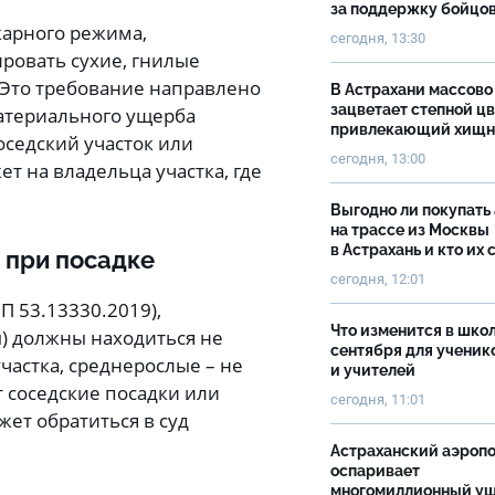
за поддержку бойцо
арного режима,
сегодня, 13:30
ровать сухие, гнилые
 Это требование направлено
В Астрахани массово
зацветает степной цв
атериального ущерба
привлекающий хищн
оседский участок или
сегодня, 13:00
т на владельца участка, где
Выгодно ли покупать
на трассе из Москвы
в Астрахань и кто их 
 при посадке
сегодня, 12:01
П 53.13330.2019),
Что изменится в школ
ы) должны находиться не
сентября для ученик
частка, среднерослые – не
и учителей
 соседские посадки или
сегодня, 11:01
жет обратиться в суд
Астраханский аэроп
оспаривает
многомиллионный ущ