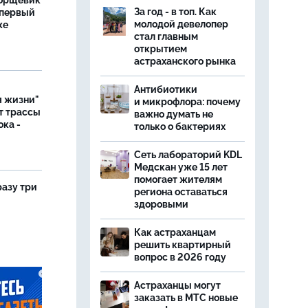
борщевик
За год - в топ. Как
 первый
молодой девелопер
же
стал главным
открытием
астраханского рынка
Антибиотики
я жизни"
и микрофлора: почему
т трассы
важно думать не
ока -
только о бактериях
Сеть лабораторий KDL
Медскан уже 15 лет
помогает жителям
разу три
региона оставаться
здоровыми
Как астраханцам
решить квартирный
вопрос в 2026 году
Астраханцы могут
заказать в МТС новые