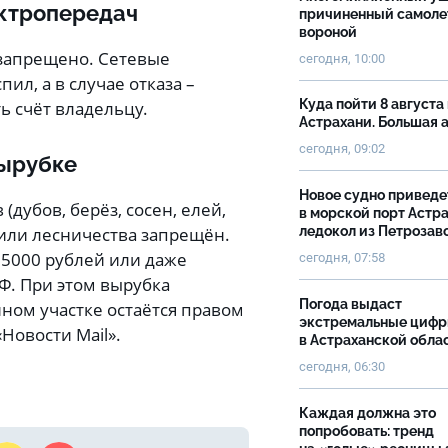
ектропередач
причиненный самоле
вороной
 запрещено. Сетевые
сегодня, 10:00
ил, а в случае отказа –
Куда пойти 8 августа 
ь счёт владельцу.
Астрахани. Большая
сегодня, 09:02
вырубке
Новое судно приведе
дубов, берёз, сосен, елей,
в морской порт Астр
 или лесничества запрещён.
ледокол из Петрозав
 5000 рублей или даже
сегодня, 07:58
РФ. При этом вырубка
Погода выдаст
ном участке остаётся правом
экстремальные циф
Новости Mail».
в Астраханской обла
сегодня, 06:30
Каждая должна это
попробовать: тренд