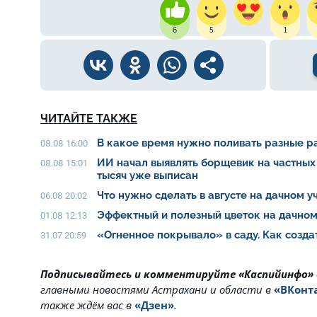
6
5
1
ЧИТАЙТЕ ТАКЖЕ
В какое время нужно поливать разные ра
08.08 16:00
ИИ начал выявлять борщевик на частных 
08.08 15:01
тысяч уже выписан
Что нужно сделать в августе на дачном 
06.08 20:02
Эффектный и полезный цветок на дачном
01.08 12:13
«Огненное покрывало» в саду. Как созда
31.07 20:59
Подписывайтесь и комментируйте «Каспийинфо»
главными новостями Астрахани и области в
«ВКонт
также ждём вас в
«Дзен»
.