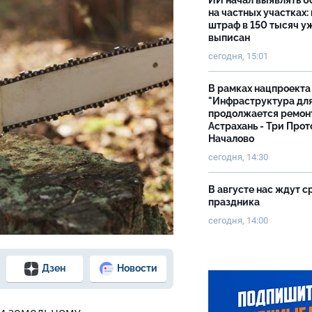
ИИ начал выявлять 
на частных участках:
штраф в 150 тысяч у
выписан
сегодня, 15:01
В рамках нацпроекта
"Инфраструктура дл
продолжается ремон
Астрахань - Три Прот
Началово
сегодня, 14:30
В августе нас ждут с
праздника
сегодня, 14:00
Дзен
Новости
 и земельному