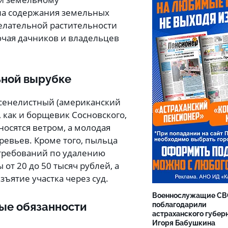
ила содержания земельных
желательной растительности
ючая дачников и владельцев
ьной вырубке
ясенелистный (американский
 как и
борщевик Сосновского,
носятся ветром, а молодая
ревьев. Кроме того, пыльца
 требований по удалению
от 20 до 50 тысяч рублей, а
ъятие участка через суд.
Военнослужащие С
вые обязанности
поблагодарили
астраханского губер
Игоря Бабушкина