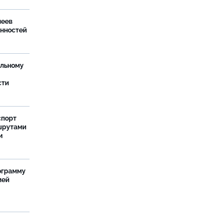
леев
анностей
ельному
сти
спорт
шрутами
и
ограмму
мей