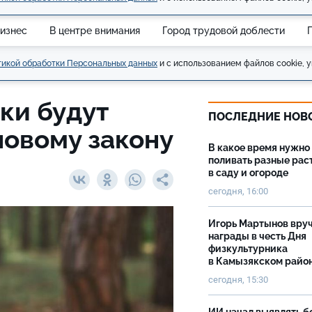
изнес
В центре внимания
Город трудовой доблести
икой обработки Персональных данных
и с использованием файлов cookie, у
ки будут
ПОСЛЕДНИЕ НОВ
новому закону
В какое время нужно
поливать разные рас
в саду и огороде
сегодня, 16:00
Игорь Мартынов вру
награды в честь Дня
физкультурника
в Камызякском райо
сегодня, 15:30