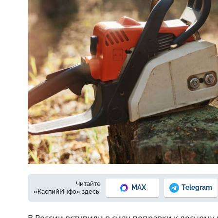
Фото © freepik.com
Читайте
MAX
Telegram
«КаспийИнфо» здесь:
В России вступили в силу поправки к лесному