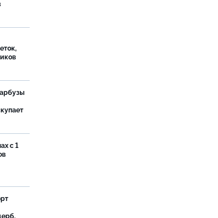
в
еток,
иков
 арбузы
скупает
ах с 1
ов
орт
ерб,