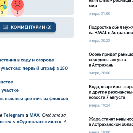
на «голые» ресницы 
мир
3
6
вчера, 21:00
Подростка сбил муж
КОММЕНТАРИИ (3)
на HAVAL в Астрахан
вчера, 20:32
Осень придет раньш
середины августа
стения в саду и огороде
в Астрахань
участках: первый штраф в 150
вчера, 20:00
участке
Вода, квартиры, жар
 участке
и другие резонансны
новости 7 августа
ть пышный цветник из флоксов
вчера, 19:24
 в
Telegram
и
MAX
.
Cледите за
Жара станет невыно
акте»
и
«Одноклассниках»
. А
в Астраханской обла
вчера, 19:00