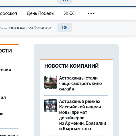
Гороскоп
День Победы
ЖКХ
OK
казанных в данной Политике.
ОСТИ
НОВОСТИ КОМПАНИЙ
тения
Астраханцы стали
чаще смотреть кино
онлайн
чил
Астрахань в рамках
Каспийской недели
моды примет
не
дизайнеров
из Армении, Бразилии
и Кыргызстана