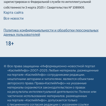
зарегистрирован в Федеральной службе по интеллектуальной
собственности 3 марта 2025 г. Свидетельство № 1089905.
Карта сайта
Все новости
Политика конфиденциальности и обработки персональных
данных пользователей
Все права защищены «Информационно-новостной портал
«КаспийИнфо» 2007–2025. Любые материалы, размещенные
на портале «КаспийИнфо» сотрудниками редакции,
нештатными авторами и читателями, являются объектами
авторского права. Права«КаспийИнфо» на указанные
материалы охраняются законодательством о правах
на результаты интеллектуальной деятельности. Полное или
частичное использование материалов, размещенных
на портале «КаспийИнфо», допускается только
с письменного согласия редакции с указанием ссылки