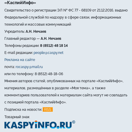
«КаспийИнфо»
Свидетельство о регистрации ЭЛ № ФС 77 - 68109 от 21.12.2016, выдано
Федеральной службой по надзору в сфере связи, информационных
технологий и массовых коммуникаций
Учредитель:
А.Н. Нечаев
Главный редактор —
А.Н. Нечаев
Телефоны редакции:
8 (8512) 48 18 14
E-mail редакции:
people@caspy.net
Реклама на сайте
почта:
rocaspy@mail.ru
или по телефону: 8 (8512) 48-18-06
Мнения авторов статей, опубликованных на портале «КаспийИнфо»,
материалов, размещённых в разделе «Моя тема», а также
комментариев пользователей к материалам сайта могут не совпадать
с позицией портала «КаспийИнфо».
RSS
Подписка на новости:
Товарный знак