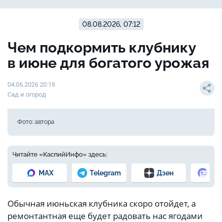
08.08.2026, 07:12
Чем подкормить клубнику
в июне для богатого урожая
04.06.2026 20:19
Сад и огород
Фото: автора
Читайте «КаспийИнфо» здесь:
MAX
Telegram
Дзен
Но
Обычная июньская клубника скоро отойдет, а
ремонтантная еще будет радовать нас ягодами