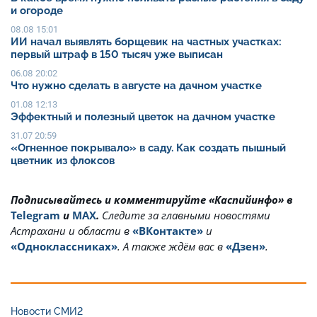
и огороде
08.08 15:01
ИИ начал выявлять борщевик на частных участках:
первый штраф в 150 тысяч уже выписан
06.08 20:02
Что нужно сделать в августе на дачном участке
01.08 12:13
Эффектный и полезный цветок на дачном участке
31.07 20:59
«Огненное покрывало» в саду. Как создать пышный
цветник из флоксов
Подписывайтесь и комментируйте «Каспийинфо» в
Telegram
и
MAX
.
Cледите за главными новостями
Астрахани и области в
«ВКонтакте»
и
«Одноклассниках»
. А также ждём вас в
«Дзен»
.
Новости СМИ2