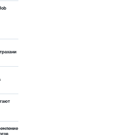
Job
страхани
а
агают
ремление
огов