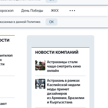
Гороскоп
День Победы
ЖКХ
OK
казанных в данной Политике.
ОСТИ
НОВОСТИ КОМПАНИЙ
антилоп
х
Астраханцы стали
сти
чаще смотреть кино
онлайн
Астрахань в рамках
Каспийской недели
моды примет
дизайнеров
из Армении, Бразилии
и Кыргызстана
щают