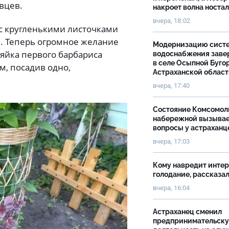
авцев.
накроет волна носта
вчера, 18:02
 с кругленькими листочками
. Теперь огромное желание
Модернизацию сист
зяйка первого барбариса
водоснабжения зав
в селе Осыпной Буго
м, посадив одно,
Астраханской облас
вчера, 17:40
Состояние Комсомол
набережной вызыва
вопросы у астраханц
вчера, 17:03
Кому навредит инте
голодание, рассказа
вчера, 16:04
Астраханец сменил
предпринимательск