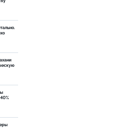
жбу
тально.
охо
ахани
ческую
бы
 40%
теры