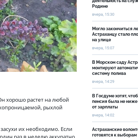
деятельность на слу
Родине
вчера, 15:30
Могло закончиться ле
Астраханцу стало пл
на улице
вчера, 15:07
В Морском саду Астр
монтируют автомати
систему полива
вчера, 14:29
В Госдуме хотят, что
Он хорошо растет на любой
пенсия была не ниже
духопроницаемой, рыхлой
от зарплаты
вчера, 14:02
засухи их необходимо. Если
Астраханские волон
готовятся к выборам
 один раз в неделю аккуратно