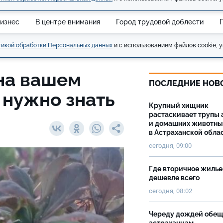
изнес
В центре внимания
Город трудовой доблести
икой обработки Персональных данных
и с использованием файлов cookie, у
на вашем
ПОСЛЕДНИЕ НОВ
о нужно знать
Крупный хищник
растаскивает трупы 
и домашних животны
в Астраханской обла
сегодня, 09:00
Где вторичное жилье
дешевле всего
сегодня, 08:02
Череду дождей обе