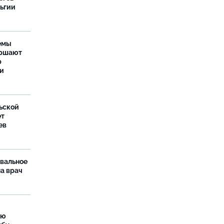
льгии
емы
ершают
р
ти
ьской
ет
ев
рвальное
ла врач
ую