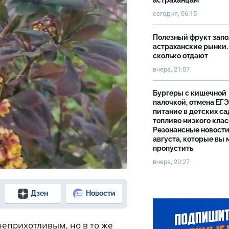
астраханцам
сегодня, 06:15
Полезный фрукт зап
астраханские рынки.
сколько отдают
вчера, 21:07
Бургеры с кишечной
палочкой, отмена ЕГЭ
питание в детских са
топливо низкого клас
Резонансные новости
августа, которые вы 
пропустить
вчера, 20:27
Дзен
Новости
 неприхотливым, но в то же