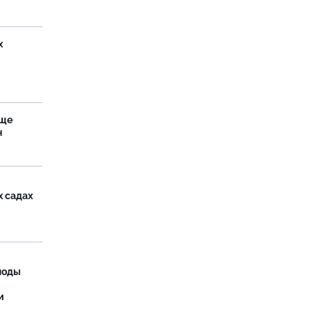
х
аще
н
х садах
моды
и