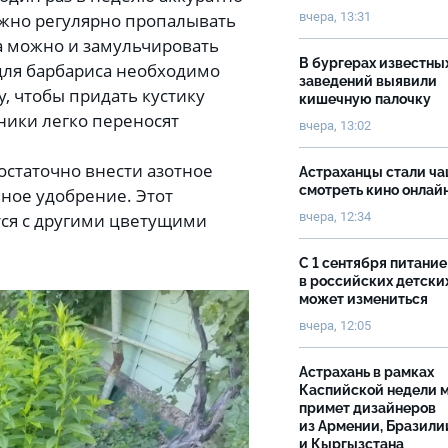
Важно регулярно пропалывать
вчера, 13:31
 а можно и замульчировать
В бургерах известны
 для барбариса необходимо
заведений выявили
, чтобы придать кустику
кишечную палочку
рники легко переносят
вчера, 13:02
остаточно внести азотное
Астраханцы стали ч
смотреть кино онлай
ьное удобрение. Этот
тся с другими цветущими
вчера, 12:34
С 1 сентября питание
в российских детски
может измениться
вчера, 12:05
Астрахань в рамках
Каспийской недели 
примет дизайнеров
из Армении, Бразили
и Кыргызстана