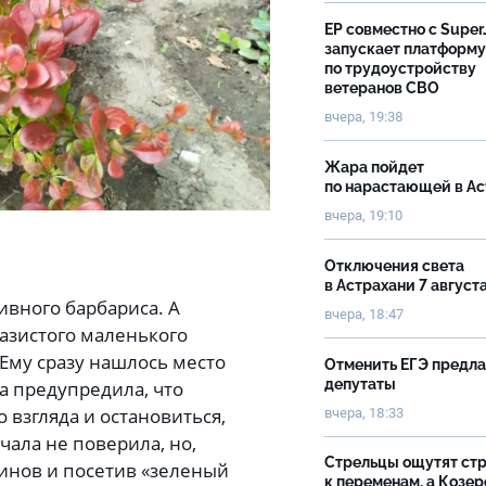
ЕР совместно с Super
запускает платформу
по трудоустройству
ветеранов СВО
вчера, 19:38
Жара пойдет
по нарастающей в А
вчера, 19:10
Отключения света
в Астрахани 7 август
тивного барбариса. А
вчера, 18:47
казистого маленького
 Ему сразу нашлось место
Отменить ЕГЭ предл
депутаты
а предупредила, что
 взгляда и остановиться,
вчера, 18:33
чала не поверила, но,
Стрельцы ощутят ст
зинов и посетив «зеленый
к переменам, а Козер