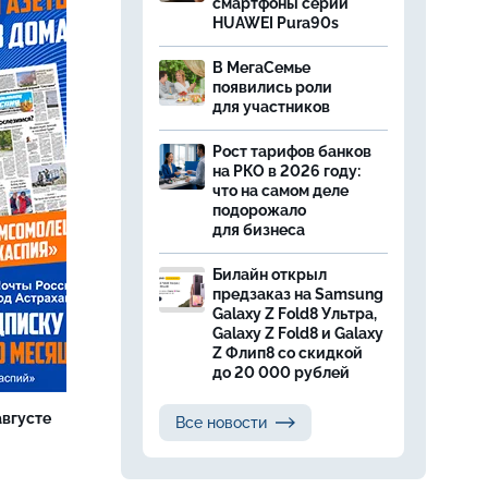
смартфоны серии
HUAWEI Pura90s
В МегаСемье
появились роли
для участников
Рост тарифов банков
на РКО в 2026 году:
что на самом деле
подорожало
для бизнеса
Билайн открыл
предзаказ на Samsung
Galaxy Z Fold8 Ультра,
Galaxy Z Fold8 и Galaxy
Z Флип8 со скидкой
до 20 000 рублей
августе
Все новости