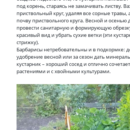
под корень, стараясь не замачивать листву. 
приствольный круг, удаляя все сорные травы,
почву приствольного круга. Весной и осенью
провести санитарную и формирующую обрезку
красивый вид и убрать сухие ветки (эти куста
стрижку).
Барбарисы нетребовательны и в подкормке: д
удобрение весной или за сезон дать минерал
кустарник – хороший сосед и отлично сочетае
растениями и с хвойными культурами.