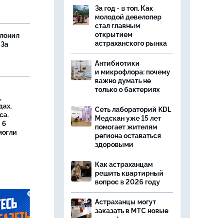
За год - в топ. Как
молодой девелопер
стал главным
открытием
олонил
астраханского рынка
 За
Антибиотики
и микрофлора: почему
важно думать не
только о бактериях
,
дах,
Сеть лабораторий KDL
са.
Медскан уже 15 лет
 6
помогает жителям
могли
региона оставаться
здоровыми
Как астраханцам
решить квартирный
вопрос в 2026 году
Астраханцы могут
заказать в МТС новые