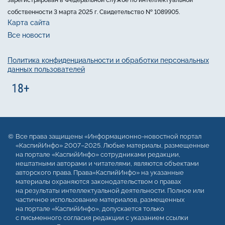
собственности 3 марта 2025 г. Свидетельство № 1089905.
Карта сайта
Все новости
Политика конфиденциальности и обработки персональных
данных пользователей
Все права защищены «Информационно-новостной портал
«КаспийИнфо» 2007–2025. Любые материалы, размещенные
на портале «КаспийИнфо» сотрудниками редакции,
нештатными авторами и читателями, являются объектами
авторского права. Права«КаспийИнфо» на указанные
материалы охраняются законодательством о правах
на результаты интеллектуальной деятельности. Полное или
частичное использование материалов, размещенных
на портале «КаспийИнфо», допускается только
с письменного согласия редакции с указанием ссылки