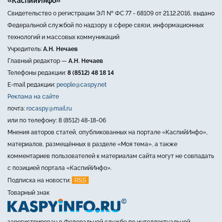
«КаспийИнфо»
Свидетельство о регистрации ЭЛ № ФС 77 - 68109 от 21.12.2016, выдано
Федеральной службой по надзору в сфере связи, информационных
технологий и массовых коммуникаций
Учредитель:
А.Н. Нечаев
Главный редактор —
А.Н. Нечаев
Телефоны редакции:
8 (8512) 48 18 14
E-mail редакции:
people@caspy.net
Реклама на сайте
почта:
rocaspy@mail.ru
или по телефону: 8 (8512) 48-18-06
Мнения авторов статей, опубликованных на портале «КаспийИнфо»,
материалов, размещённых в разделе «Моя тема», а также
комментариев пользователей к материалам сайта могут не совпадать
с позицией портала «КаспийИнфо».
RSS
Подписка на новости:
Товарный знак
зарегистрирован в Федеральной службе по интеллектуальной