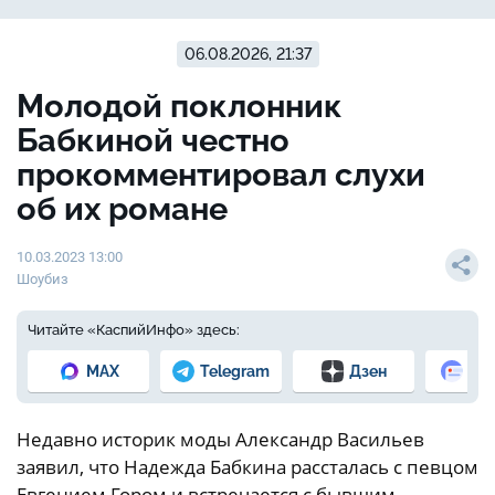
06.08.2026, 21:37
Молодой поклонник
Бабкиной честно
прокомментировал слухи
об их романе
10.03.2023 13:00
Шоубиз
Читайте «КаспийИнфо» здесь:
MAX
Telegram
Дзен
Но
Недавно историк моды Александр Васильев
заявил, что Надежда Бабкина рассталась с певцом
Евгением Гором и встречается с бывшим