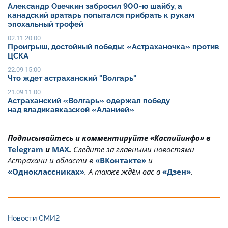
Александр Овечкин забросил 900-ю шайбу, а
канадский вратарь попытался прибрать к рукам
эпохальный трофей
02.11 20:00
Проигрыш, достойный победы: «Астраханочка» против
ЦСКА
22.09 15:00
Что ждет астраханский "Волгарь"
21.09 11:00
Астраханский «Волгарь» одержал победу
над владикавказской «Аланией»
Подписывайтесь и комментируйте «Каспийинфо» в
Telegram
и
MAX
.
Cледите за главными новостями
Астрахани и области в
«ВКонтакте»
и
«Одноклассниках»
. А также ждём вас в
«Дзен»
.
Новости СМИ2