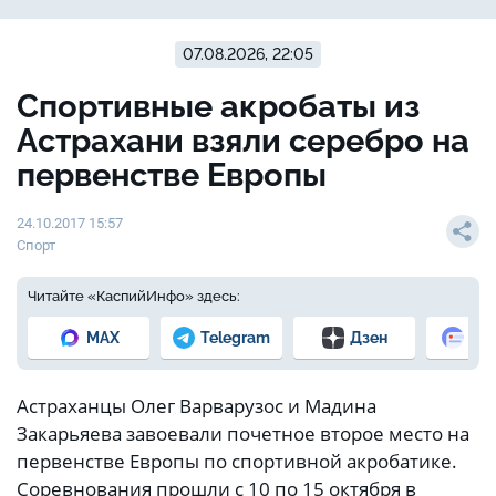
07.08.2026, 22:05
Спортивные акробаты из
Астрахани взяли серебро на
первенстве Европы
24.10.2017 15:57
Спорт
Читайте «КаспийИнфо» здесь:
MAX
Telegram
Дзен
Но
Астраханцы Олег Варварузос и Мадина
Закарьяева завоевали почетное второе место на
первенстве Европы по спортивной акробатике.
Соревнования прошли с 10 по 15 октября в