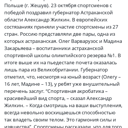
Польше (г. Жешув). 23 октября спортсменов с
победой поздравил губернатор Астраханской
области Александр Жилкин. В европейских
состязаниях приняли участие спортсмены из 27
стран. Россию представляли две пары, одна из
которых астраханская. Олег Варварузос и Мадина
Закарьяева – воспитанники астраханской
спортивной школы олимпийского резерва №1. В
итоге выше их на пьедестале почета оказалась
лишь пара из Великобритании. Губернатор
отметил, что, несмотря на юный возраст (Олегу –
16 лет, Мадине – 13), у ребят уже внушительный
перечень заслуг. “Спортивная акробатика –
красивейший вид спорта, – сказал Александр
Жилкин. – Когда смотришь на ваши выступления,
всегда невольно восхищаешься способностью
так владеть своим телом. Это гармония силы и
изящества”. Спортсмены рассказали, что для того,