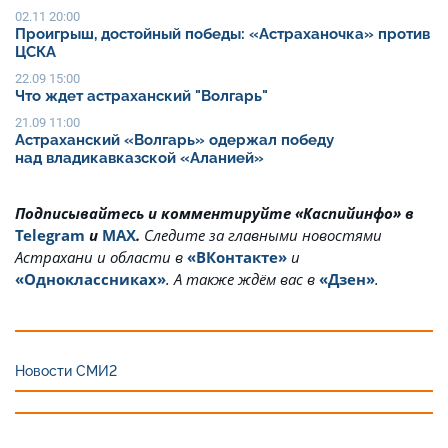
02.11 20:00
Проигрыш, достойный победы: «Астраханочка» против
ЦСКА
22.09 15:00
Что ждет астраханский "Волгарь"
21.09 11:00
Астраханский «Волгарь» одержал победу
над владикавказской «Аланией»
Подписывайтесь и комментируйте «Каспийинфо» в
Telegram
и
MAX
.
Cледите за главными новостями
Астрахани и области в
«ВКонтакте»
и
«Одноклассниках»
. А также ждём вас в
«Дзен»
.
Новости СМИ2