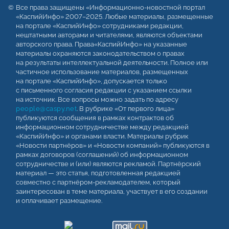
Все права защищены «Информационно-новостной портал
«КаспийИнфо» 2007–2025. Любые материалы, размещенные
на портале «КаспийИнфо» сотрудниками редакции,
нештатными авторами и читателями, являются объектами
авторского права. Права«КаспийИнфо» на указанные
материалы охраняются законодательством о правах
на результаты интеллектуальной деятельности. Полное или
частичное использование материалов, размещенных
на портале «КаспийИнфо», допускается только
с письменного согласия редакции с указанием ссылки
на источник. Все вопросы можно задать по адресу
people@caspy.net
. В рубрике «От первого лица»
публикуются сообщения в рамках контрактов об
информационном сотрудничестве между редакцией
«КаспийИнфо» и органами власти. Материалы рубрик
«Новости партнёров» и «Новости компаний» публикуются в
рамках договоров (соглашений) об информационном
сотрудничестве и (или) являются рекламой. Партнёрский
материал — это статья, подготовленная редакцией
совместно с партнёром-рекламодателем, который
заинтересован в теме материала, участвует в его создании
и оплачивает размещение.