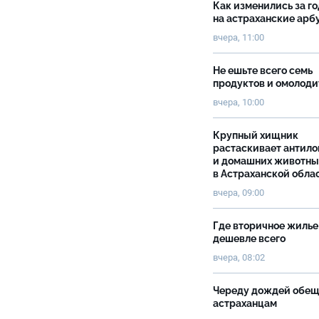
Как изменились за г
на астраханские ар
вчера, 11:00
Не ешьте всего семь
продуктов и омолоди
вчера, 10:00
Крупный хищник
растаскивает антило
и домашних животны
в Астраханской обла
вчера, 09:00
Где вторичное жилье
дешевле всего
вчера, 08:02
Череду дождей обе
астраханцам