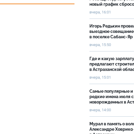
новый график сброс
вчера, 16:01
Игорь Редькин прове
выездное совещание
в поселке Сабанс-Яр
вчера, 15:50
Где и какую зарплат
предлагают строите
в Астраханской обла
вчера, 15:01
Самые популярные и
редкие имена июля 
новорожденных в Ас
вчера, 14:00
Мурал в память о вол
Александре Ховрико