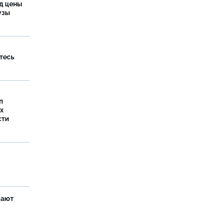
од цены
бузы
тесь
п
х
сти
щают