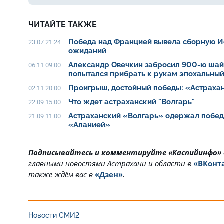
ЧИТАЙТЕ ТАКЖЕ
Победа над Францией вывела сборную И
23.07 21:24
ожиданий
Александр Овечкин забросил 900-ю шайб
06.11 09:00
попытался прибрать к рукам эпохальны
Проигрыш, достойный победы: «Астраха
02.11 20:00
Что ждет астраханский "Волгарь"
22.09 15:00
Астраханский «Волгарь» одержал побед
21.09 11:00
«Аланией»
Подписывайтесь и комментируйте «Каспийинфо»
главными новостями Астрахани и области в
«ВКонт
также ждём вас в
«Дзен»
.
Новости СМИ2