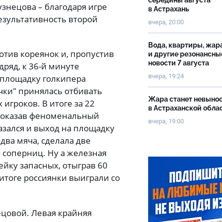
середины августа
узнецова – благодаря игре
в Астрахань
езультативность второй
вчера, 20:00
Вода, квартиры, жар
отив кореянок и, пропустив
и другие резонансны
новости 7 августа
дряд, к 36-й минуте
вчера, 19:24
 площадку голкипера
чки" принялась отбивать
Жара станет невыно
игроков. В итоге за 22
в Астраханской обла
 показав феноменальный
вчера, 19:00
азался и выход на площадку
два мяча, сделала две
 соперниц. Ну а железная
ейку запасных, отыграв 60
 итоге россиянки выиграли со
ецовой. Левая крайняя