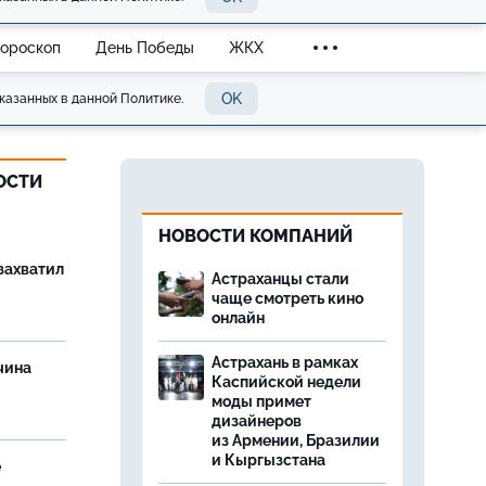
Гороскоп
День Победы
ЖКХ
OK
казанных в данной Политике.
ОСТИ
НОВОСТИ КОМПАНИЙ
захватил
Астраханцы стали
чаще смотреть кино
онлайн
Астрахань в рамках
чина
Каспийской недели
и
моды примет
дизайнеров
из Армении, Бразилии
и Кыргызстана
е