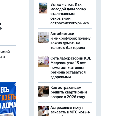
За год - в топ. Как
молодой девелопер
стал главным
открытием
астраханского рынка
а
е
Антибиотики
и микрофлора: почему
важно думать не
только о бактериях
симой
сти
Сеть лабораторий KDL
Медскан уже 15 лет
помогает жителям
региона оставаться
здоровыми
Как астраханцам
решить квартирный
вопрос в 2026 году
Астраханцы могут
заказать в МТС новые