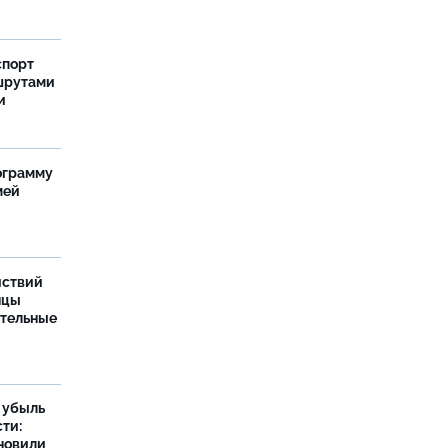
спорт
шрутами
и
ограмму
мей
йствий
нцы
ительные
а убыль
ти:
новили