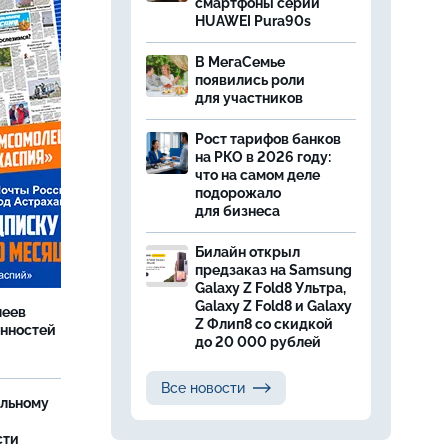
смартфоны серии
HUAWEI Pura90s
В МегаСемье
появились роли
для участников
Рост тарифов банков
на РКО в 2026 году:
что на самом деле
подорожало
для бизнеса
Билайн открыл
предзаказ на Samsung
Galaxy Z Fold8 Ультра,
Galaxy Z Fold8 и Galaxy
леев
Z Флип8 со скидкой
анностей
до 20 000 рублей
Все новости
ельному
сти