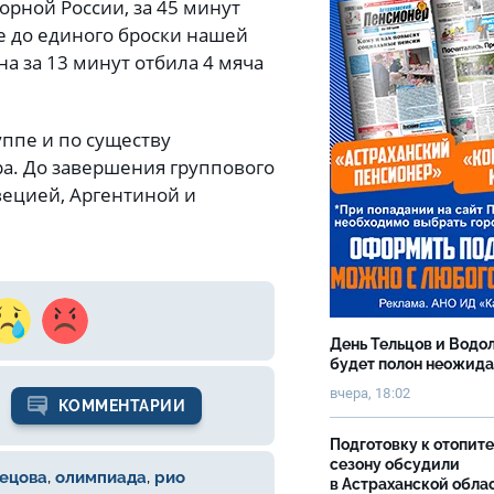
рной России, за 45 минут
е до единого броски нашей
а за 13 минут отбила 4 мяча
уппе и по существу
ра. До завершения группового
вецией, Аргентиной и
День Тельцов и Водо
будет полон неожид
вчера, 18:02
КОММЕНТАРИИ
Подготовку к отопит
сезону обсудили
нецова
,
олимпиада
,
рио
в Астраханской обла