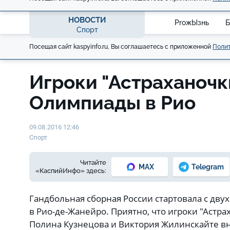
НОВОСТИ
ProжЫзнь
Б
Спорт
Посещая сайт kaspyinfo.ru, Вы соглашаетесь с приложенной
Полит
Игроки "Астраханочк
Олимпиады в Рио
09.08.2016 12:46
Спорт
Читайте
MAX
Telegram
«КаспийИнфо» здесь:
Гандбольная сборная России стартовала с дву
в Рио-де-Жанейро. Приятно, что игроки "Астр
Полина Кузнецова и Виктория Жилинскайте вн