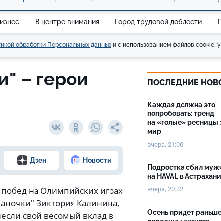
изнес
В центре внимания
Город трудовой доблести
икой обработки Персональных данных
и с использованием файлов cookie, у
и" – герои
ПОСЛЕДНИЕ НОВ
Каждая должна это
попробовать: тренд
на «голые» ресницы 
мир
вчера, 21:00
Дзен
Новости
Подростка сбил муж
на HAVAL в Астрахан
х побед на Олимпийских играх
вчера, 20:32
аханочки" Виктория Калинина,
Осень придет раньш
если свой весомый вклад в