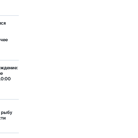
лся
ячее
еждение:
не
10:00
 рыбу
сти