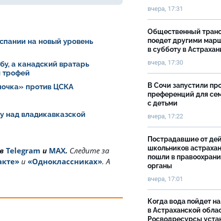
вчера, 17:31
Общественный тран
поедет другими мар
спании на новый уровень
в субботу в Астрахан
вчера, 17:30
у, а канадский вратарь
й трофей
В Сочи запустили пр
ночка» против ЦСКА
преференций для се
с детьми
у над владикавказской
вчера, 17:22
Пострадавшие от де
школьников астраха
 в
Telegram
и
MAX
.
Cледите за
пошли в правоохран
акте»
и
«Одноклассниках»
. А
органы
вчера, 17:01
Когда вода пойдет н
в Астраханской облас
Росводресурсы уста