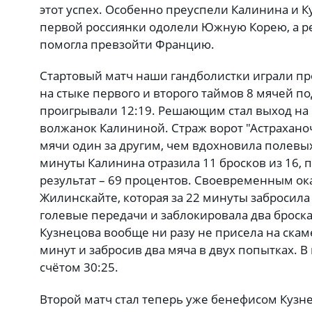
этот успех. Особенно преуспели Калинина и К
первой россиянки одолели Южную Корею, а р
помогла превзойти Францию.
Стартовый матч наши гандболистки играли пр
на стыке первого и второго таймов 8 мячей по
проигрывали 12:19. Решающим стал выход на
волжанок Калининой. Страж ворот "Астрахано
мячи один за другим, чем вдохновила полевых 
минуты Калинина отразила 11 бросков из 16,
результат – 69 процентов. Своевременным ок
Жилинскайте, которая за 22 минуты забросила 
голевые передачи и заблокировала два броска
Кузнецова вообще ни разу не присела на скам
минут и забросив два мяча в двух попытках. В
счётом 30:25.
Второй матч стал теперь уже бенефисом Кузн