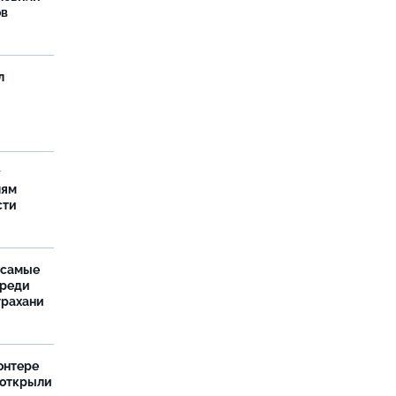
ов
л
у
лям
сти
 самые
среди
трахани
онтере
 открыли