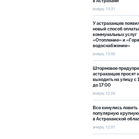
в Астрахани
вчера, 13:31
У астраханцев появи
новый способ оплаты
коммунальных услуг
«Отопление» и «Гор
водоснабжение»
вчера, 13:00
Штормовое предупр
астраханцев просят 
выходить на улицу с 
до 17:00
вчера, 12:26
Все кинулись ловить
популярную крупную
в Астраханской обла
вчера, 12:01