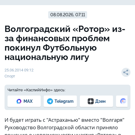
08.08.2026, 07:11
Волгоградский «Ротор» из-
за финансовых проблем
покинул Футбольную
национальную лигу
25.06.2014 09:12
Спорт
Читайте «КаспийИнфо» здесь:
MAX
Telegram
Дзен
Но
И будет играть с "Астраханью" вместо "Волгаря"
Руководство Волгоградской области приняло
решение о невозможности участия «Ротора» в