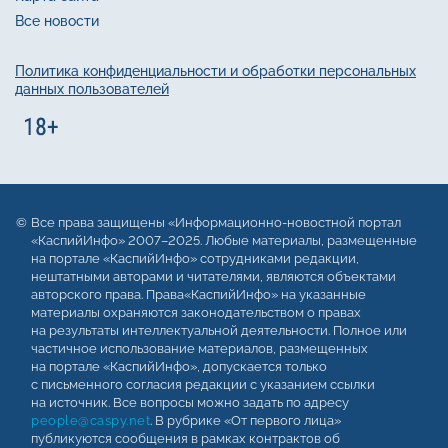
Все новости
Политика конфиденциальности и обработки персональных
данных пользователей
Все права защищены «Информационно-новостной портал
«КаспийИнфо» 2007–2025. Любые материалы, размещенные
на портале «КаспийИнфо» сотрудниками редакции,
нештатными авторами и читателями, являются объектами
авторского права. Права«КаспийИнфо» на указанные
материалы охраняются законодательством о правах
на результаты интеллектуальной деятельности. Полное или
частичное использование материалов, размещенных
на портале «КаспийИнфо», допускается только
с письменного согласия редакции с указанием ссылки
на источник. Все вопросы можно задать по адресу
people@caspy.net
. В рубрике «От первого лица»
публикуются сообщения в рамках контрактов об