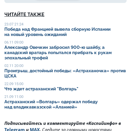
ЧИТАЙТЕ ТАКЖЕ
23.07 21:24
Победа над Францией вывела сборную Испании
на новый уровень ожиданий
06.11 09:00
Александр Овечкин забросил 900-ю шайбу, а
канадский вратарь попытался прибрать к рукам
эпохальный трофей
02.11 20:00
Проигрыш, достойный победы: «Астраханочка» против
ЦСКА
22.09 15:00
Что ждет астраханский "Волгарь"
21.09 11:00
Астраханский «Волгарь» одержал победу
над владикавказской «Аланией»
Подписывайтесь и комментируйте «Каспийинфо» в
Telegram
и
MAX
.
Cледите за главными новостями