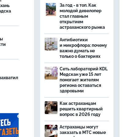
т
За год - в топ. Как
ахань
молодой девелопер
одска
стал главным
открытием
астраханского рынка
ры
Антибиотики
сти
и микрофлора: почему
важно думать не
только о бактериях
Сеть лабораторий KDL
Медскан уже 15 лет
захватил
помогает жителям
региона оставаться
здоровыми
Как астраханцам
решить квартирный
вопрос в 2026 году
Астраханцы могут
заказать в МТС новые