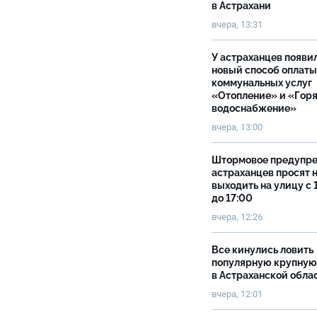
в Астрахани
вчера, 13:31
У астраханцев появи
новый способ оплаты
коммунальных услуг
«Отопление» и «Гор
водоснабжение»
вчера, 13:00
Штормовое предупр
астраханцев просят 
выходить на улицу с 
до 17:00
вчера, 12:26
Все кинулись ловить
популярную крупную
в Астраханской обла
вчера, 12:01