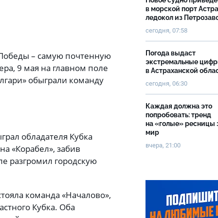
Новое судно приведе
в морской порт Астр
ледокол из Петрозав
сегодня, 07:58
Погода выдаст
 Победы – самую почтенную
экстремальные циф
ра, 9 мая на главном поле
в Астраханской обла
лгари» обыграли команду
сегодня, 06:30
Каждая должна это
попробовать: тренд
на «голые» ресницы 
мир
грал обладателя Кубка
вчера, 21:00
на «Корабел», забив
ле разгромил городскую
тояла команда «Началово»,
стного Кубка. Оба