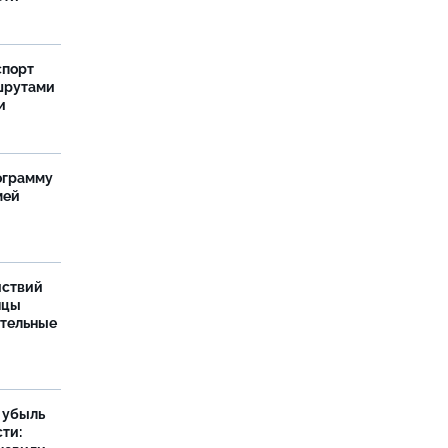
спорт
шрутами
и
ограмму
мей
йствий
нцы
ительные
а убыль
ти: