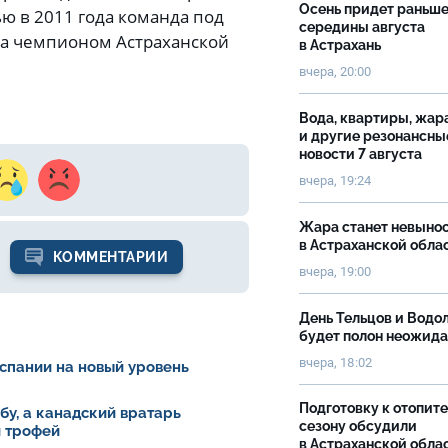
Осень придет раньш
ью в 2011 года команда под
середины августа
ла чемпионом Астраханской
в Астрахань
вчера, 20:00
Вода, квартиры, жар
и другие резонансны
новости 7 августа
вчера, 19:24
Жара станет невыно
в Астраханской обла
КОММЕНТАРИИ
вчера, 19:00
День Тельцов и Водо
будет полон неожид
вчера, 18:02
спании на новый уровень
Подготовку к отопит
у, а канадский вратарь
сезону обсудили
й трофей
в Астраханской обла