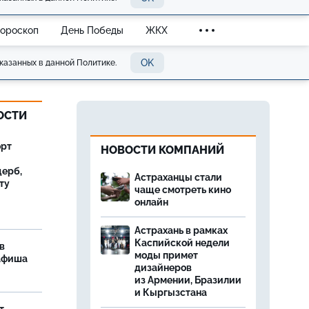
Гороскоп
День Победы
ЖКХ
OK
казанных в данной Политике.
ОСТИ
орт
НОВОСТИ КОМПАНИЙ
ерб,
Астраханцы стали
ту
чаще смотреть кино
онлайн
Астрахань в рамках
Каспийской недели
в
моды примет
 афиша
дизайнеров
из Армении, Бразилии
и Кыргызстана