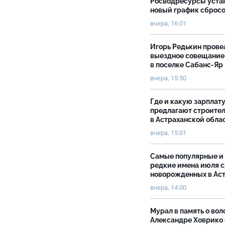
Росводресурсы уста
новый график сброс
вчера, 16:01
Игорь Редькин прове
выездное совещание
в поселке Сабанс-Яр
вчера, 15:50
Где и какую зарплат
предлагают строите
в Астраханской обла
вчера, 15:01
Самые популярные и
редкие имена июля 
новорожденных в Ас
вчера, 14:00
Мурал в память о вол
Александре Ховрико