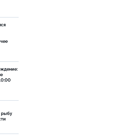
лся
ячее
еждение:
не
10:00
 рыбу
сти