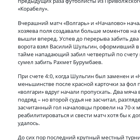
предыдущих раза футболисты из Приволжског
«Корабелу».
Вчерашний матч «Волгарь» и «Началово» нача
хозяева поля создавали больше моментов на 
вышли вперед. Успев до перерыва забить два 
ворота взял Василий Шульгин, оформивший в 
тайме нападающий забил четвертый по счету м
сумел забить Рахмет Бурумбаев.
При счете 4:0, когда Шульгин был заменен и «
меньшинстве после красной карточки за фол 
«волгари» вдруг начали пропускать. Два мяча 
подряд – но второй судья не засчитал, разгляд
засчитанный гол началовцы провели на 70-х м
реабилитироваться и свести матч хотя бы к 
удалось.
До сих пор последний крупный местный турн