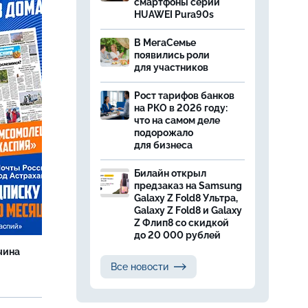
смартфоны серии
HUAWEI Pura90s
В МегаСемье
появились роли
для участников
Рост тарифов банков
на РКО в 2026 году:
что на самом деле
подорожало
для бизнеса
Билайн открыл
предзаказ на Samsung
Galaxy Z Fold8 Ультра,
Galaxy Z Fold8 и Galaxy
Z Флип8 со скидкой
до 20 000 рублей
чина
и
Все новости