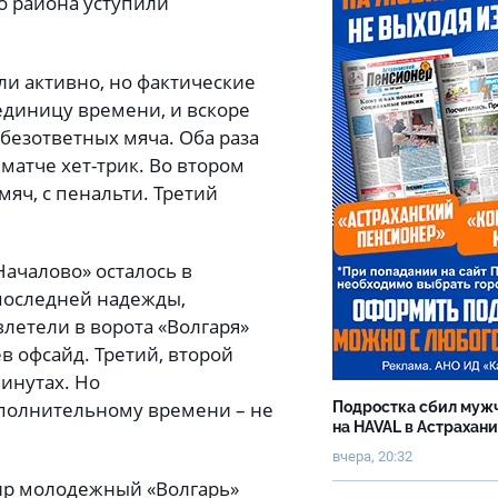
о района уступили
ли активно, но фактические
единицу времени, и вскоре
безответных мяча. Оба раза
матче хет-трик. Во втором
яч, с пенальти. Третий
Началово» осталось в
последней надежды,
влетели в ворота «Волгаря»
ев офсайд. Третий, второй
инутах. Но
дополнительному времени – не
Подростка сбил муж
на HAVAL в Астрахан
вчера, 20:32
ир молодежный «Волгарь»