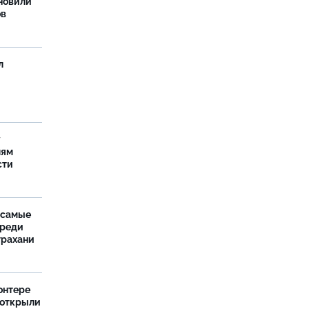
новили
ов
л
у
лям
сти
 самые
среди
трахани
онтере
 открыли