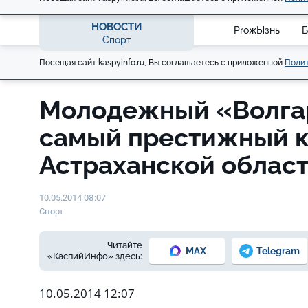
НОВОСТИ
ProжЫзнь
Б
Спорт
Посещая сайт kaspyinfo.ru, Вы соглашаетесь с приложенной
Полит
Молодежный «Волга
самый престижный 
Астраханской облас
10.05.2014 08:07
Спорт
Читайте
MAX
Telegram
«КаспийИнфо» здесь:
10.05.2014 12:07