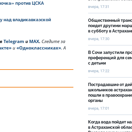
ночка» против ЦСКА
вчера, 17:31
у над владикавказской
Общественный тран
поедет другими мар
в субботу в Астрахан
вчера, 17:30
 в
Telegram
и
MAX
.
Cледите за
акте»
и
«Одноклассниках»
. А
В Сочи запустили пр
преференций для се
с детьми
вчера, 17:22
Пострадавшие от де
школьников астраха
пошли в правоохран
органы
вчера, 17:01
Когда вода пойдет н
в Астраханской облас