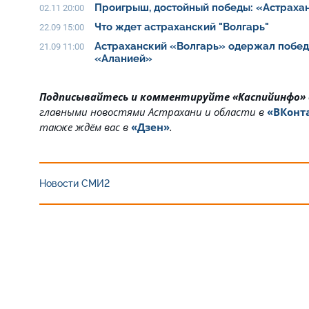
Проигрыш, достойный победы: «Астраха
02.11 20:00
Что ждет астраханский "Волгарь"
22.09 15:00
Астраханский «Волгарь» одержал побед
21.09 11:00
«Аланией»
Подписывайтесь и комментируйте «Каспийинфо»
главными новостями Астрахани и области в
«ВКонт
также ждём вас в
«Дзен»
.
Новости СМИ2