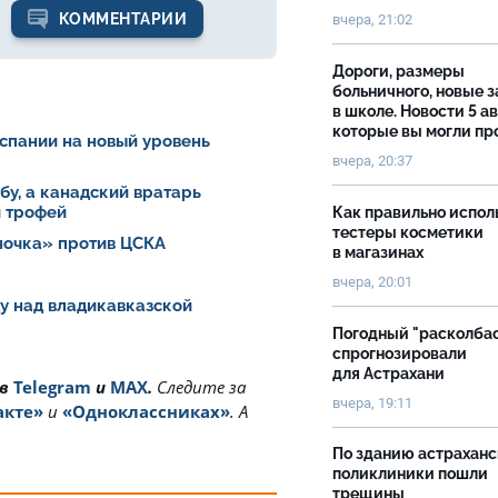
КОММЕНТАРИИ
вчера, 21:02
Дороги, размеры
больничного, новые 
в школе. Новости 5 ав
которые вы могли пр
спании на новый уровень
вчера, 20:37
у, а канадский вратарь
й трофей
Как правильно испол
тестеры косметики
ночка» против ЦСКА
в магазинах
вчера, 20:01
у над владикавказской
Погодный "расколба
спрогнозировали
для Астрахани
 в
Telegram
и
MAX
.
Cледите за
вчера, 19:11
акте»
и
«Одноклассниках»
. А
По зданию астрахан
поликлиники пошли
трещины