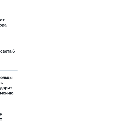
яют
тора
 света 6
рельцы
ть
одарит
рмонию
е
т