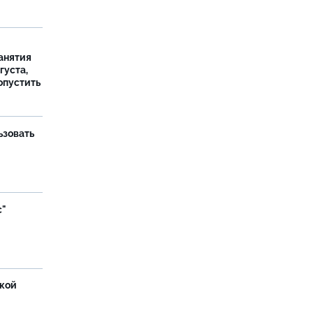
занятия
густа,
опустить
ьзовать
с"
ской