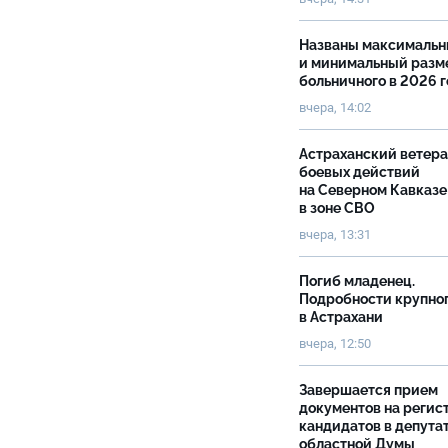
Названы максималь
и минимальный разм
больничного в 2026 
вчера, 14:02
Астраханский ветер
боевых действий
на Северном Кавказе
в зоне СВО
вчера, 13:31
Погиб младенец.
Подробности крупно
в Астрахани
вчера, 12:50
Завершается прием
документов на реги
кандидатов в депута
областной Думы