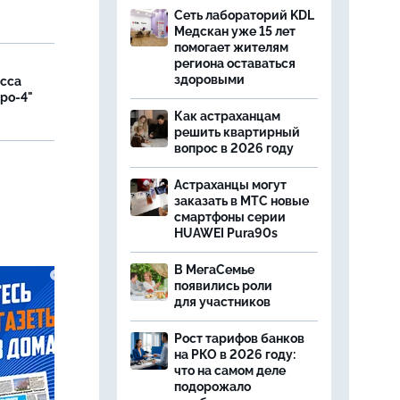
Сеть лабораторий KDL
Медскан уже 15 лет
помогает жителям
региона оставаться
здоровыми
асса
вро-4"
Как астраханцам
решить квартирный
вопрос в 2026 году
и
Астраханцы могут
заказать в МТС новые
смартфоны серии
HUAWEI Pura90s
В МегаСемье
появились роли
для участников
Рост тарифов банков
на РКО в 2026 году:
что на самом деле
подорожало