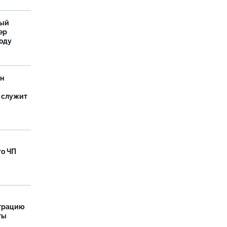
ный
ер
году
ан
 служит
го ЧП
страцию
ты