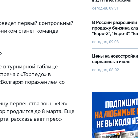
в ДТП в Астрахани
сегодня, 09:31
проведет первый контрольный
В России разрешили
продажу бензина кл
рником станет команда
"Евро-2", "Евро-3", "Е
сегодня, 09:08
Ь
Цены на новостройк
сорвались в июле
е в турнирной таблице
сегодня, 08:02
треча с «Торпедо» в
 «Волгаря» поражением со
лицу первенства зоны «Юг»
р продлится до 8 марта. Еще
та, рассказывает пресс-