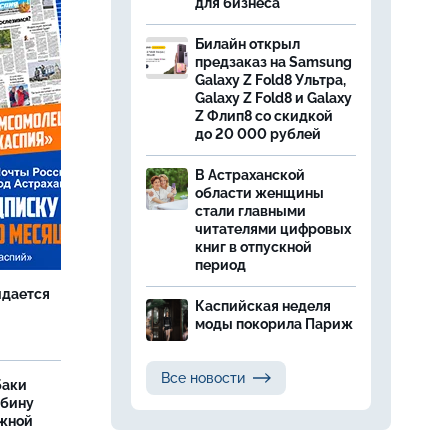
для бизнеса
Билайн открыл
предзаказ на Samsung
Galaxy Z Fold8 Ультра,
Galaxy Z Fold8 и Galaxy
Z Флип8 со скидкой
до 20 000 рублей
В Астраханской
области женщины
стали главными
читателями цифровых
книг в отпускной
период
идается
Каспийская неделя
моды покорила Париж
Все новости
баки
ыбину
ежной