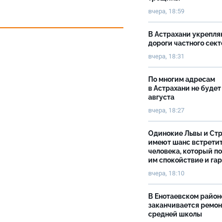
вчера, 18:59
В Астрахани укрепл
дороги частного сек
вчера, 18:31
По многим адресам
в Астрахани не будет
августа
вчера, 18:27
Одинокие Львы и Ст
имеют шанс встрети
человека, который п
им спокойствие и га
вчера, 18:10
В Енотаевском район
заканчивается ремон
средней школы