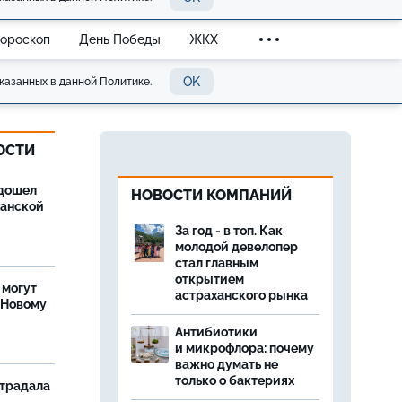
Гороскоп
День Победы
ЖКХ
OK
казанных в данной Политике.
ОСТИ
дошел
НОВОСТИ КОМПАНИЙ
ханской
За год - в топ. Как
молодой девелопер
стал главным
открытием
 могут
астраханского рынка
 Новому
Антибиотики
и микрофлора: почему
важно думать не
только о бактериях
страдала