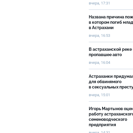
вчера, 17:31
Названа причина пож
в котором погиб мла
в Астрахани
вчера, 16:53
В астраханской реке
пропавшее авто
вчера, 16:04
Астраханки придума
для обвинямого
в сексуальных прест
вчера, 15:01
Игорь Мартынов оце
работу астраханског
семеноводческого
предприятия
вчера, 14:31