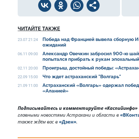
ЧИТАЙТЕ ТАКЖЕ
Победа над Францией вывела сборную И
23.07 21:24
ожиданий
Александр Овечкин забросил 900-ю шайб
06.11 09:00
попытался прибрать к рукам эпохальны
Проигрыш, достойный победы: «Астраха
02.11 20:00
Что ждет астраханский "Волгарь"
22.09 15:00
Астраханский «Волгарь» одержал побед
21.09 11:00
«Аланией»
Подписывайтесь и комментируйте «Каспийинфо»
главными новостями Астрахани и области в
«ВКонт
также ждём вас в
«Дзен»
.