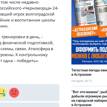
 том числе недавно
оссийского «Черноморца» 24-
вший игрок волгоградской
ейник и воспитанник школы
нин.
тренировки в день, -
ад физической подготовкой,
 схемы, связи. Атмосфера в
троены. К контрольному
т одна – победить».
Тягостная погода ож
в Астрахани
сегодня, 06:12
"Вот это махина": ры
добыли огромную р
на городской набер
в Астрахани