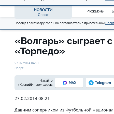
НОВОСТИ
ProжЫзнь
Б
Спорт
Посещая сайт kaspyinfo.ru, Вы соглашаетесь с приложенной
Полит
«Волгарь» сыграет 
«Торпедо»
27.02.2014 04:21
Спорт
Читайте
MAX
Telegram
«КаспийИнфо» здесь:
27.02.2014 08:21
Давним соперником из Футбольной национал