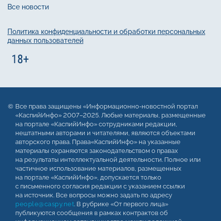
Все новости
Политика конфиденциальности и обработки персональных
данных пользователей
Все права защищены «Информационно-новостной портал
«КаспийИнфо» 2007–2025. Любые материалы, размещенные
на портале «КаспийИнфо» сотрудниками редакции,
нештатными авторами и читателями, являются объектами
авторского права. Права«КаспийИнфо» на указанные
материалы охраняются законодательством о правах
на результаты интеллектуальной деятельности. Полное или
частичное использование материалов, размещенных
на портале «КаспийИнфо», допускается только
с письменного согласия редакции с указанием ссылки
на источник. Все вопросы можно задать по адресу
people@caspy.net
. В рубрике «От первого лица»
публикуются сообщения в рамках контрактов об