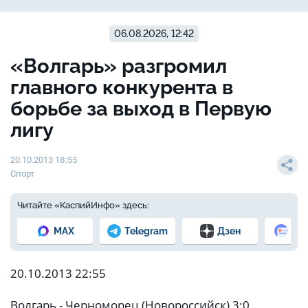
06.08.2026, 12:42
«Волгарь» разгромил
главного конкурента в
борьбе за выход в Первую
лигу
20.10.2013 18:55
Спорт
Читайте «КаспийИнфо» здесь:
MAX
Telegram
Дзен
Но
20.10.2013 22:55
Волгарь - Черноморец (Новороссийск) 3:0