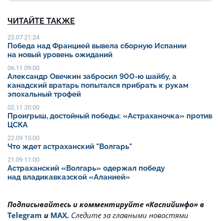
ЧИТАЙТЕ ТАКЖЕ
23.07 21:24
Победа над Францией вывела сборную Испании
на новый уровень ожиданий
06.11 09:00
Александр Овечкин забросил 900-ю шайбу, а
канадский вратарь попытался прибрать к рукам
эпохальный трофей
02.11 20:00
Проигрыш, достойный победы: «Астраханочка» против
ЦСКА
22.09 15:00
Что ждет астраханский "Волгарь"
21.09 11:00
Астраханский «Волгарь» одержал победу
над владикавказской «Аланией»
Подписывайтесь и комментируйте «Каспийинфо» в
Telegram
и
MAX
.
Cледите за главными новостями