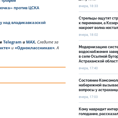
й трофей
вчера, 18:33
ночка» против ЦСКА
Стрельцы ощутят ст
у над владикавказской
к переменам, а Козер
накроет волна носта
вчера, 18:02
 в
Telegram
и
MAX
.
Cледите за
Модернизацию сист
акте»
и
«Одноклассниках»
. А
водоснабжения зав
в селе Осыпной Буго
Астраханской облас
вчера, 17:40
Состояние Комсомол
набережной вызыва
вопросы у астраханц
вчера, 17:03
Кому навредит инте
голодание, рассказа