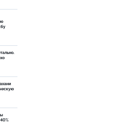
ую
жбу
тально.
охо
ахани
ческую
бы
 40%