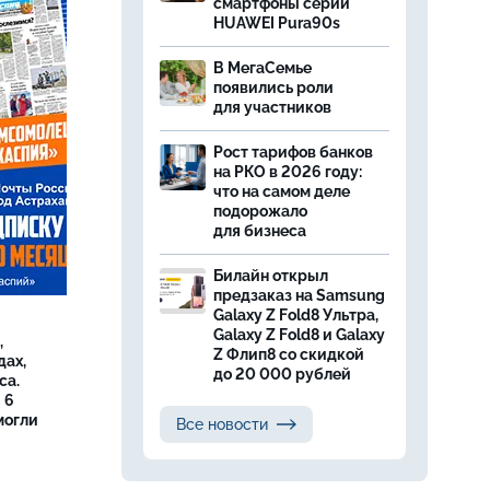
смартфоны серии
HUAWEI Pura90s
В МегаСемье
появились роли
для участников
Рост тарифов банков
на РКО в 2026 году:
что на самом деле
подорожало
для бизнеса
Билайн открыл
предзаказ на Samsung
Galaxy Z Fold8 Ультра,
Galaxy Z Fold8 и Galaxy
,
Z Флип8 со скидкой
дах,
до 20 000 рублей
са.
 6
могли
Все новости