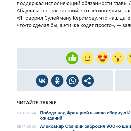
поддержал исполняющий обязанности главы Д
Абдулатипов, заявивший, что легионеры играл
«Я говорил Сулейману Керимову, что наш даге
что-то сделал бы, а эти же ходят просто», — з
ЧИТАЙТЕ ТАКЖЕ
Победа над Францией вывела сборную И
23.07 21:24
ожиданий
Александр Овечкин забросил 900-ю шайб
06.11 09:00