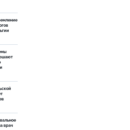
ремление
огов
льгии
емы
ершают
р
ти
ьской
ет
ев
рвальное
ла врач