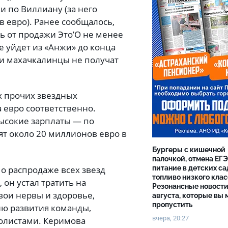
и по Виллиану (за него
 евро). Ранее сообщалось,
ь от продажи Это’О не менее
е уйдет из «Анжи» до конца
, и махачкалинцы не получат
х прочих звездных
 евро соответственно.
высокие зарплаты — по
т около 20 миллионов евро в
Бургеры с кишечной
палочкой, отмена ЕГЭ
о распродаже всех звезд
питание в детских са
топливо низкого клас
 он устал тратить на
Резонансные новости
ои нервы и здоровье,
августа, которые вы 
пропустить
ию развития команды,
вчера, 20:27
олистами. Керимова