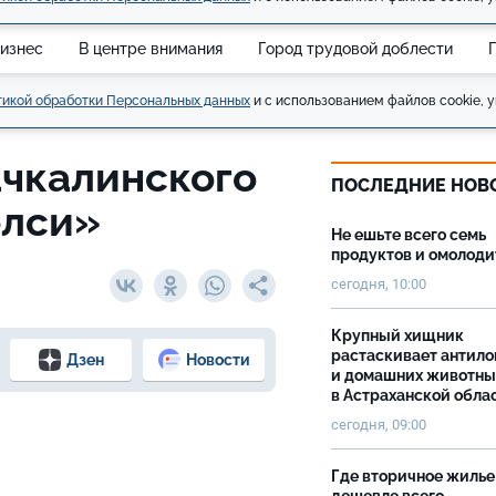
изнес
В центре внимания
Город трудовой доблести
икой обработки Персональных данных
и с использованием файлов cookie, у
ачкалинского
ПОСЛЕДНИЕ НОВ
елси»
Не ешьте всего семь
продуктов и омолоди
сегодня, 10:00
Крупный хищник
растаскивает антило
Дзен
Новости
и домашних животны
в Астраханской обла
сегодня, 09:00
Где вторичное жилье