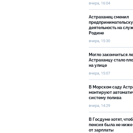
вчера, 16:04
Астраханец сменил
предпринимательск
деятельность на слу
Родине
вчера, 15:30
Могло закончиться ле
Астраханцу стало пл
на улице
вчера, 15:07
В Морском саду Астр
монтируют автомати
систему полива
вчера, 14:29
В Госдуме хотят, что
пенсия была не ниже
от зарплаты