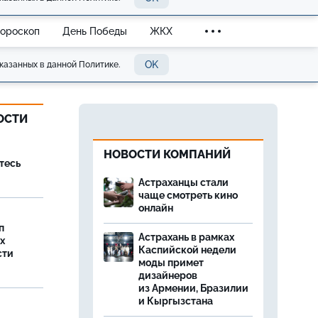
Гороскоп
День Победы
ЖКХ
OK
казанных в данной Политике.
ОСТИ
НОВОСТИ КОМПАНИЙ
тесь
Астраханцы стали
чаще смотреть кино
онлайн
п
Астрахань в рамках
х
Каспийской недели
сти
моды примет
дизайнеров
из Армении, Бразилии
и Кыргызстана