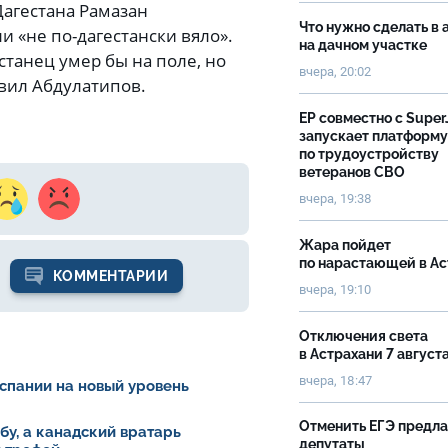
агестана Рамазан
Что нужно сделать в 
и «не по-дагестански вяло».
на дачном участке
станец умер бы на поле, но
вчера, 20:02
аявил Абдулатипов.
ЕР совместно с Super
запускает платформу
по трудоустройству
ветеранов СВО
вчера, 19:38
Жара пойдет
по нарастающей в А
КОММЕНТАРИИ
вчера, 19:10
Отключения света
в Астрахани 7 август
вчера, 18:47
спании на новый уровень
Отменить ЕГЭ предл
у, а канадский вратарь
депутаты