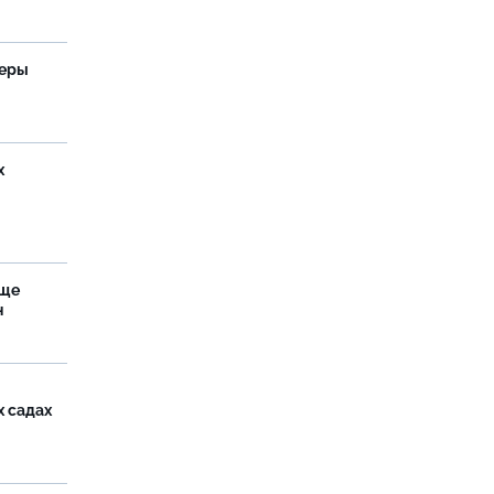
теры
х
аще
н
х садах