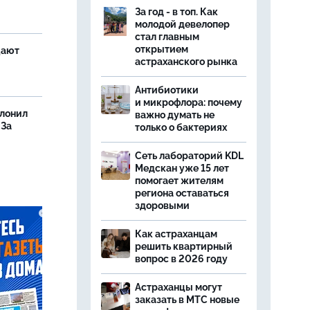
За год - в топ. Как
молодой девелопер
стал главным
открытием
щают
астраханского рынка
Антибиотики
и микрофлора: почему
олонил
важно думать не
 За
только о бактериях
Сеть лабораторий KDL
Медскан уже 15 лет
помогает жителям
региона оставаться
здоровыми
Как астраханцам
решить квартирный
вопрос в 2026 году
Астраханцы могут
заказать в МТС новые