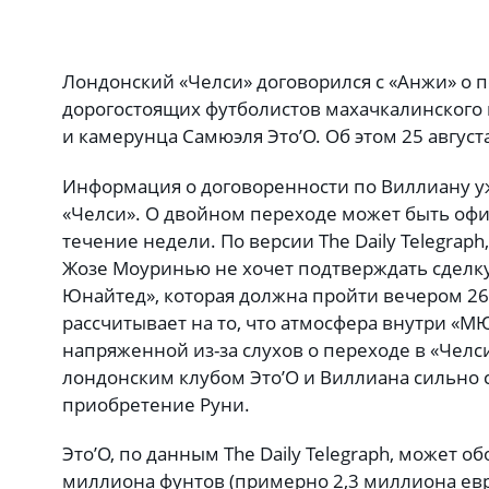
Лондонский «Челси» договорился с «Анжи» о 
дорогостоящих футболистов махачкалинского
и камерунца Самюэля Это’О. Об этом 25 август
Информация о договоренности по Виллиану уж
«Челси». О двойном переходе может быть оф
течение недели. По версии The Daily Telegraph
Жозе Моуринью не хочет подтверждать сделку
Юнайтед», которая должна пройти вечером 26
рассчитывает на то, что атмосфера внутри «МЮ
напряженной из-за слухов о переходе в «Челс
лондонским клубом Это’О и Виллиана сильно
приобретение Руни.
Это’О, по данным The Daily Telegraph, может об
миллиона фунтов (примерно 2,3 миллиона евро