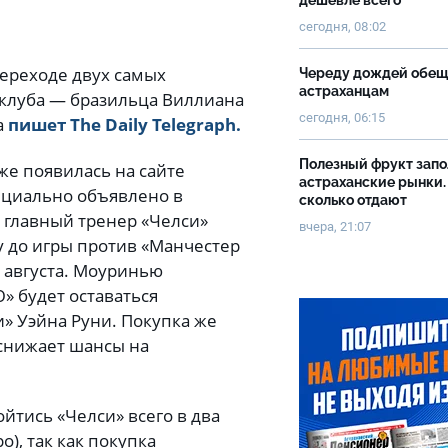
дешевле всего
сегодня, 08:02
переходе двух самых
Череду дождей обе
астраханцам
 клуба — бразильца Виллиана
сегодня, 06:15
а
пишет The Daily Telegraph.
Полезный фрукт зап
е появилась на сайте
астраханские рынки.
ициально объявлено в
сколько отдают
, главный тренер «Челси»
вчера, 21:07
 до игры против «Манчестер
 августа. Моуринью
» будет оставаться
и» Уэйна Руни. Покупка же
 снижает шансы на
ойтись «Челси» всего в два
), так как покупка