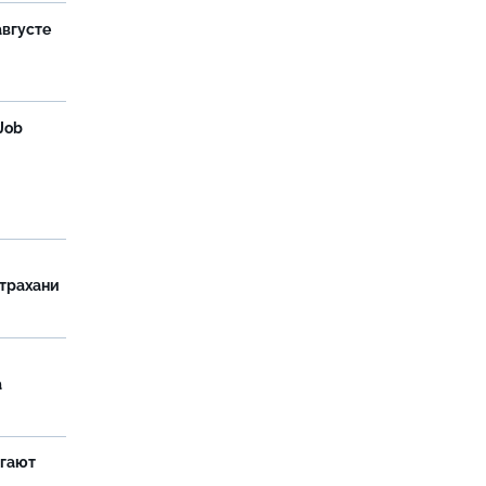
августе
Job
страхани
а
агают