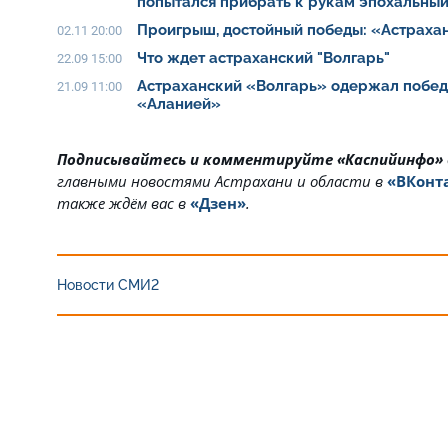
попытался прибрать к рукам эпохальны
Проигрыш, достойный победы: «Астраха
02.11 20:00
Что ждет астраханский "Волгарь"
22.09 15:00
Астраханский «Волгарь» одержал побед
21.09 11:00
«Аланией»
Подписывайтесь и комментируйте «Каспийинфо»
главными новостями Астрахани и области в
«ВКонт
также ждём вас в
«Дзен»
.
Новости СМИ2