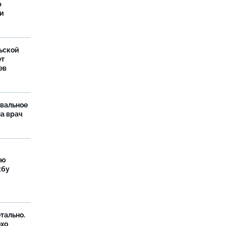
р
ти
ьской
ет
ев
рвальное
ла врач
ую
жбу
тально.
охо