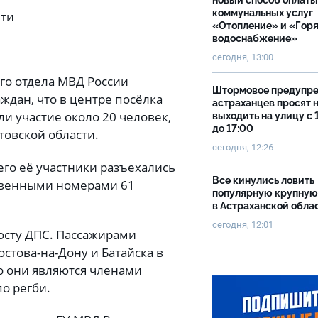
новый способ оплаты
коммунальных услуг
ети
«Отопление» и «Гор
водоснабжение»
сегодня, 13:00
го отдела МВД России
Штормовое предупр
ждан, что в центре посёлка
астраханцев просят 
и участие около 20 человек,
выходить на улицу с 
до 17:00
товской области.
сегодня, 12:26
его её участники разъехались
Все кинулись ловить
ственными номерами 61
популярную крупную
в Астраханской обла
сегодня, 12:01
посту ДПС. Пассажирами
стова-на-Дону и Батайска в
то они являются членами
о регби.