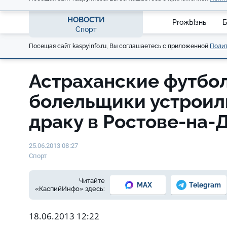
НОВОСТИ
ProжЫзнь
Б
Спорт
Посещая сайт kaspyinfo.ru, Вы соглашаетесь с приложенной
Полит
Астраханские футбо
болельщики устроил
драку в Ростове-на-
25.06.2013 08:27
Спорт
Читайте
MAX
Telegram
«КаспийИнфо» здесь:
18.06.2013 12:22