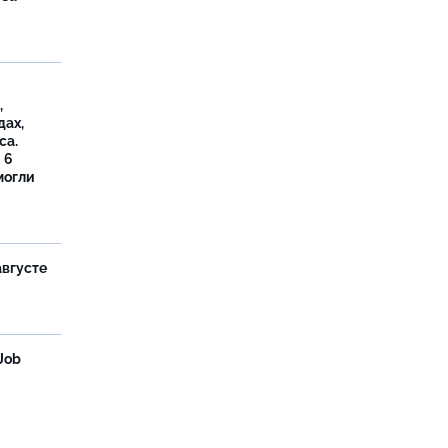
,
дах,
са.
 6
могли
августе
Job