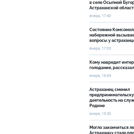
в селе Осыпной Буго
Астраханской облас
вчера, 17:40
Состояние Комсомол
набережной вызыва
вопросы у астраханц
вчера, 17:03
Кому навредит инте
голодание, рассказа
вчера, 16:04
Астраханец сменил
предпринимательск
деятельность на слу
Родине
вчера, 15:30
Могло закончиться ле
Астраханцу стало пл