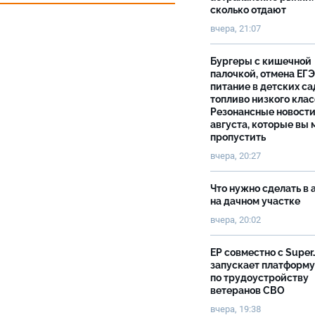
сколько отдают
вчера, 21:07
Бургеры с кишечной
палочкой, отмена ЕГЭ
питание в детских са
топливо низкого клас
Резонансные новости
августа, которые вы 
пропустить
вчера, 20:27
Что нужно сделать в 
на дачном участке
вчера, 20:02
ЕР совместно с Super
запускает платформу
по трудоустройству
ветеранов СВО
вчера, 19:38