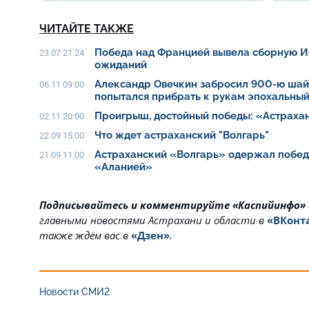
ЧИТАЙТЕ ТАКЖЕ
Победа над Францией вывела сборную И
23.07 21:24
ожиданий
Александр Овечкин забросил 900-ю шайб
06.11 09:00
попытался прибрать к рукам эпохальны
Проигрыш, достойный победы: «Астраха
02.11 20:00
Что ждет астраханский "Волгарь"
22.09 15:00
Астраханский «Волгарь» одержал побед
21.09 11:00
«Аланией»
Подписывайтесь и комментируйте «Каспийинфо»
главными новостями Астрахани и области в
«ВКонт
также ждём вас в
«Дзен»
.
Новости СМИ2