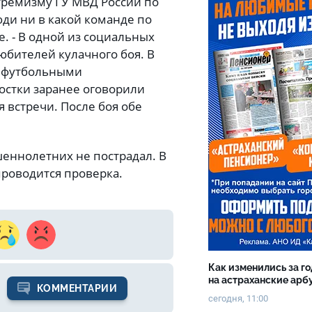
тремизму ГУ МВД России по
ди ни в какой команде по
е. - В одной из социальных
юбителей кулачного боя. В
с футбольными
остки заранее оговорили
я встречи. После боя обе
шеннолетних не пострадал. В
роводится проверка.
Как изменились за г
на астраханские ар
КОММЕНТАРИИ
сегодня, 11:00