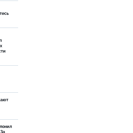
тесь
п
х
сти
щают
олонил
 За