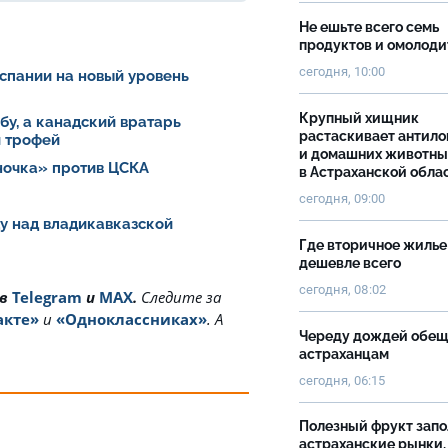
Не ешьте всего семь
продуктов и омолоди
сегодня, 10:00
спании на новый уровень
Крупный хищник
у, а канадский вратарь
растаскивает антило
й трофей
и домашних животны
ночка» против ЦСКА
в Астраханской обла
сегодня, 09:00
у над владикавказской
Где вторичное жилье
дешевле всего
сегодня, 08:02
 в
Telegram
и
MAX
.
Cледите за
акте»
и
«Одноклассниках»
. А
Череду дождей обе
астраханцам
сегодня, 06:15
Полезный фрукт зап
астраханские рынки.