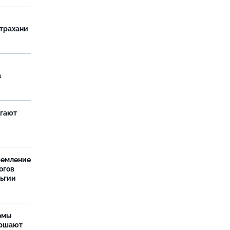
страхани
а
агают
ремление
огов
льгии
емы
ершают