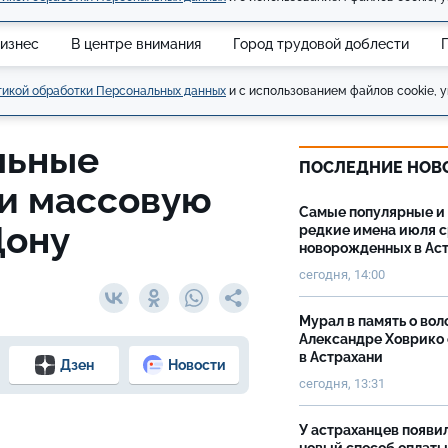
изнес
В центре внимания
Город трудовой доблести
икой обработки Персональных данных
и с использованием файлов cookie, у
льные
ПОСЛЕДНИЕ НОВ
и массовую
Самые популярные и
Дону
редкие имена июля 
новорожденных в Ас
сегодня, 14:00
Мурал в память о вол
Александре Ховрико
в Астрахани
Дзен
Новости
сегодня, 13:31
У астраханцев появи