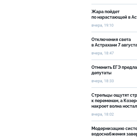
Жара пойдет
по нарастающей в А
вчера, 19:10
Отключения света
в Астрахани 7 август
вчера, 18:47
Отменить ЕГЭ предл
депутаты
вчера, 18:33
Стрельцы ощутят ст
к переменам, а Козер
накроет волна носта
вчера, 18:02
Модернизацию сист
водоснабжения зав