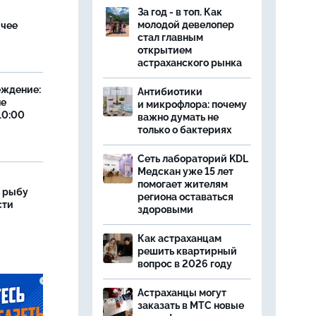
За год - в топ. Как
молодой девелопер
ячее
стал главным
открытием
астраханского рынка
еждение:
Антибиотики
не
и микрофлора: почему
10:00
важно думать не
только о бактериях
Сеть лабораторий KDL
Медскан уже 15 лет
помогает жителям
 рыбу
региона оставаться
сти
здоровыми
Как астраханцам
решить квартирный
вопрос в 2026 году
Астраханцы могут
заказать в МТС новые