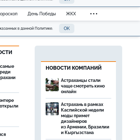
Гороскоп
День Победы
ЖКХ
OK
казанных в данной Политике.
ОСТИ
 самые
НОВОСТИ КОМПАНИЙ
среди
трахани
Астраханцы стали
чаще смотреть кино
онлайн
онтере
Астрахань в рамках
 открыли
Каспийской недели
моды примет
дизайнеров
из Армении, Бразилии
и Кыргызстана
лся