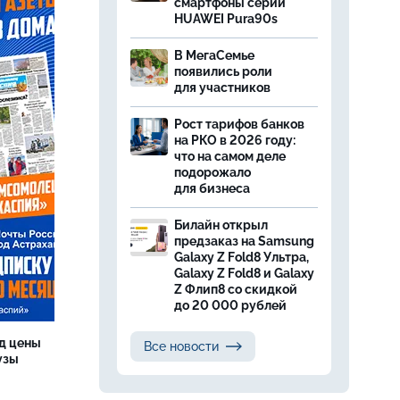
смартфоны серии
HUAWEI Pura90s
В МегаСемье
появились роли
для участников
Рост тарифов банков
на РКО в 2026 году:
что на самом деле
подорожало
для бизнеса
Билайн открыл
предзаказ на Samsung
Galaxy Z Fold8 Ультра,
Galaxy Z Fold8 и Galaxy
Z Флип8 со скидкой
до 20 000 рублей
од цены
Все новости
бузы