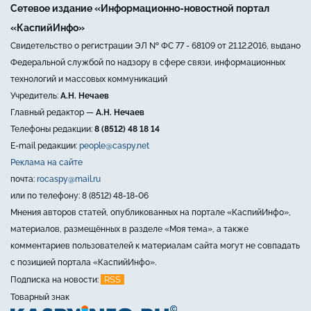
Сетевое издание «Информационно-новостной портал
«КаспийИнфо»
Свидетельство о регистрации ЭЛ № ФС 77 - 68109 от 21.12.2016, выдано
Федеральной службой по надзору в сфере связи, информационных
технологий и массовых коммуникаций
Учредитель:
А.Н. Нечаев
Главный редактор —
А.Н. Нечаев
Телефоны редакции:
8 (8512) 48 18 14
E-mail редакции:
people@caspy.net
Реклама на сайте
почта:
rocaspy@mail.ru
или по телефону: 8 (8512) 48-18-06
Мнения авторов статей, опубликованных на портале «КаспийИнфо»,
материалов, размещённых в разделе «Моя тема», а также
комментариев пользователей к материалам сайта могут не совпадать
с позицией портала «КаспийИнфо».
RSS
Подписка на новости:
Товарный знак